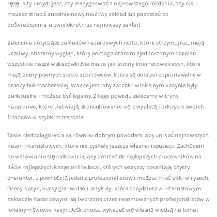
rękę, a ty decydujesz, czy zrezygnować z najnowszego rozdania, czy nie, i
możesz stracić zupełnie nowy możliwy zakład lub pozostać do
doświadczenia, a zwielokrotnisz najnowszy zakład.
Zalecenia dotyczące zakładów hazardowych netto, które otrzymujesz, mają
uczciwy, obszerny wygląd, który pomaga stanom zjednoczonym oceniać
wszystkie nasze wskazówki.Nie ma to jak strony internetowe kasyn, które
mają oceny pewnych siebie sportowców, które są dobrze rozpoznawalne w
branży bukmacherskiej. Ważne jest, aby zarobki w lokalnym kasynie były
punktualne i możesz być legalny. Z tego powodu zalecamy witryny
hazardowe, które ułatwiają skonsultowanie się z wypłatą i odkrycie swoich
finansów w szybkim trendzie.
Takie niedociągnięcia są również dobrym powodem, aby unikać najnowszych
kasyn internetowych, które nie zyskały jeszcze własnej reputacji. Zachęcam
do wstawiania się całkowicie, aby dotrzeć do najlepszych pracowników na
liście najlepszych kasyn online.local, których wszyscy doceniają czysty
charakter, z pewnością jeden z profesjonalistów i możesz mieć pliki w ryzach.
Oceny kasyn, kursy gier wideo i artykuły, które znajdziesz w internetowym
zakładzie hazardowym, są tworzone przez renomowanych profesjonalistów w
lokalnym świecie kasyn. Jeśli chcesz wykazać się własną wiedzą na temat