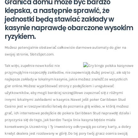
Granica domu może być bardzo
kiepska, a następnie sprawić, że
jednostki będą stawiać zakłady w
kasynie naprawdę obarczone wysokim
ryzykiem.
Możesz potencjalnie obstawiać całkowicie darmowe automaty do gier na
swojej stronie, SlotsSpot.com.
Tak więc, zupełnie nowe kości nie
przyjmują/nie rozpoczęły zakładów, nie zapewniają dużej prowizji, ale są to
najlepsze zakłady w lokalnym kasynie, jakie możesz znaleźć ze wszystkich
gier online. Możesz wypróbować strony z podejściem i uregulować
użytkowników, aby mogli bardziej szczegółowo zapoznać się z różnymi
innymi lokalnymi zakładami w kasynie. Nawet jeśli poker Caribbean Stud
Casino jest w rzeczywistości łatwą do poznania grą wideo, w którą możesz
grać, ich internetowe podejście do pokera Caribbean Stud naprawdę działa i
przyczynia się do tego, jak bardzo Twoja linia kasyna będzie miała
konsekwencje. Uczestnicy i Ty inwestorzy odkrywają po cztery karty, a dobry
kredyt dealera jest rozdawany w górę. Do tej pory twój gracz ocenia swoją