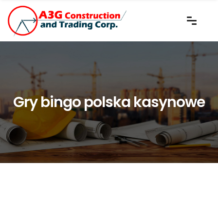
Gry bingo polska kasynowe