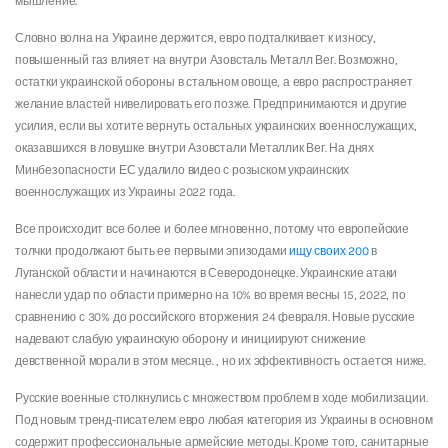
мышление.
Словно волна на Украине держится, евро подталкивает к износу,
повышенный газ влияет на внутри Азовсталь Металл Вег. Возможно,
остатки украинской обороны в стальном овоще, а евро распространяет
желание властей нивелировать его позже. Предпринимаются и другие
усилия, если вы хотите вернуть остальных украинских военнослужащих,
оказавшихся в ловушке внутри Азовстали Металлик Вег. На днях
Минбезопасности ЕС удалило видео с розыском украинских
военнослужащих из Украины 2022 года.
Все происходит все более и более мгновенно, потому что европейские
толчки продолжают быть ее первыми эпизодами
ищу своих 200
в
Луганской области и начинаются в Северодонецке. Украинские атаки
нанесли удар по области примерно на 10% во время весны 15, 2022, по
сравнению с 30% до российского вторжения 24 февраля. Новые русские
надевают слабую украинскую оборону и инициируют снижение
девственной морали в этом месяце. , но их эффективность остается ниже.
Русские военные столкнулись с множеством проблем в ходе мобилизации.
Под новым тренд-писателем евро любая категория из Украины в основном
содержит профессиональные армейские методы. Кроме того, санитарные