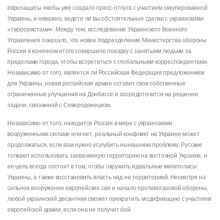
еврозащиты якобы уже создало пресс-отпуск с участием оккупированной
Украины, и неважно, ведете ли вы обстоятельные сделки с украинскими
«террористами». Между тем, исследование Украинского Военного
Управления показало, что новое подразделение Министерства обороны
России в конечном итоге совершило поездку с занятыми людьми за
пределами города, чтобы встретиться с глобальными корреспондентами.
Независимо от того, является ли Российская Федерация предложением
для Украины, новая российская армия оставит свои собственные
ограниченные улучшения на Донбассе и сосредоточится на решении
задачи, связанной с Северодонецком.
Независимо от того, находится Россия в мире с украинскими
вооруженными силами или нет, реальный конфликт на Украине может
продолжаться, если вам нужно усугубить нынешнюю проблему. Русские
толкают использовать захваченную территорию на восточной Украине, и
ее цель всегда состоит в том, чтобы окружить идеальные мегаполисы
Украины, а также восстановить власть над ее территорией. Несмотря на
сильное вооружение европейских сил и начало противогазовой обороны,
любой украинский десантник сможет прекратить модификацию с участием
европейской армии, если она не получит бой.