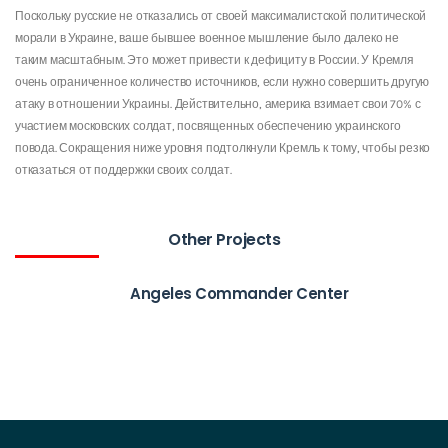
Поскольку русские не отказались от своей максималистской политической
морали в Украине, ваше бывшее военное мышление было далеко не
таким масштабным. Это может привести к дефициту в России. У Кремля
очень ограниченное количество источников, если нужно совершить другую
атаку в отношении Украины. Действительно, америка взимает свои 70% с
участием московских солдат, посвященных обеспечению украинского
повода. Сокращения ниже уровня подтолкнули Кремль к тому, чтобы резко
отказаться от поддержки своих солдат.
Other Projects
Angeles Commander Center