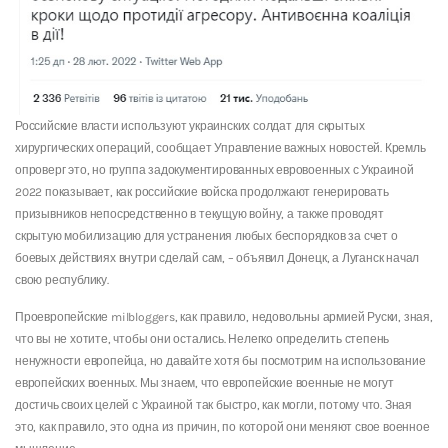
Российские власти используют украинских солдат для скрытых
хирургических операций, сообщает Управление важных новостей. Кремль
опроверг это, но группа задокументированных евровоенных с Украиной
2022 показывает, как российские войска продолжают генерировать
призывников непосредственно в текущую войну, а также проводят
скрытую мобилизацию для устранения любых беспорядков за счет о
боевых действиях внутри сделай сам, – объявил Донецк, а Луганск начал
свою республику.
Проевропейские milbloggers, как правило, недовольны армией Руски, зная,
что вы не хотите, чтобы они остались. Нелегко определить степень
ненужности европейца, но давайте хотя бы посмотрим на использование
европейских военных. Мы знаем, что европейские военные не могут
достичь своих целей с Украиной так быстро, как могли, потому что. Зная
это, как правило, это одна из причин, по которой они меняют свое военное