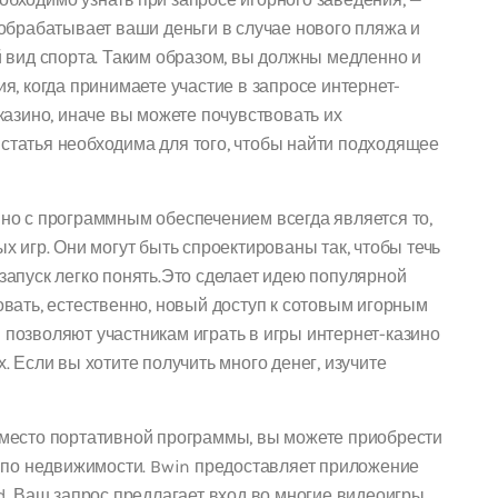
обрабатывает ваши деньги в случае нового пляжа и
й вид спорта. Таким образом, вы должны медленно и
я, когда принимаете участие в запросе интернет-
казино, иначе вы можете почувствовать их
татья необходима для того, чтобы найти подходящее
но с программным обеспечением всегда является то,
х игр. Они могут быть спроектированы так, чтобы течь
запуск легко понять.Это сделает идею популярной
вать, естественно, новый доступ к сотовым игорным
позволяют участникам играть в игры интернет-казино
. Если вы хотите получить много денег, изучите
вместо портативной программы, вы можете приобрести
в по недвижимости. Bwin предоставляет приложение
d. Ваш запрос предлагает вход во многие видеоигры