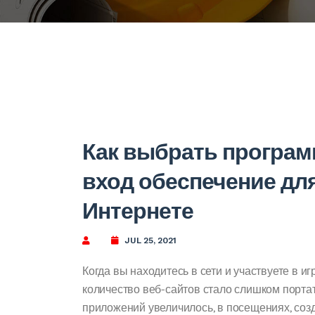
Как выбрать програм
вход обеспечение дл
Интернете
JUL 25, 2021
Когда вы находитесь в сети и участвуете в и
количество веб-сайтов стало слишком порт
приложений увеличилось, в посещениях, соз