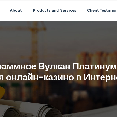
About
Products and Services
Client Testimo
раммное Вулкан Платинум
я онлайн-казино в Интерн