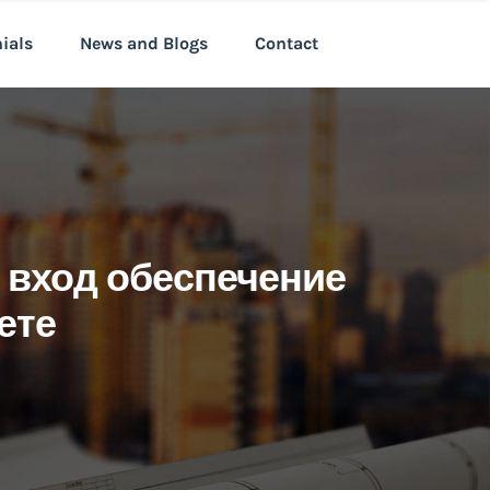
nials
News and Blogs
Contact
 вход обеспечение
ете