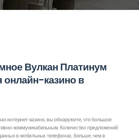
мное Вулкан Платинум
я онлайн-казино в
грах интернет-казино, вы обнаружите, что большое
ативно-коммуникабельным. Количество предложений
данных в мобильных телефонах, больше, чем в