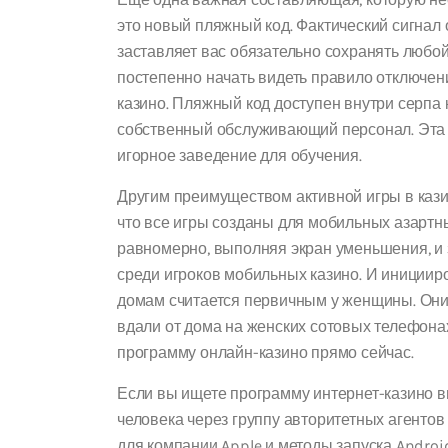
это новый пляжный код. Фактический сигнал 
заставляет вас обязательно сохранять любо
постепенно начать видеть правило отключени
казино. Пляжный код доступен внутри серпа 
собственный обслуживающий персонал. Эта с
игорное заведение для обучения.
Другим преимуществом активной игры в кази
что все игры созданы для мобильных азартны
равномерно, выполняя экран уменьшения, и 
среди игроков мобильных казино. И иницииро
домам считается первичным у женщины. Они 
вдали от дома на женских сотовых телефонах
программу онлайн-казино прямо сейчас.
Если вы ищете программу интернет-казино 
человека через группу авторитетных агенто
для компании Apple и методы запуска Androi