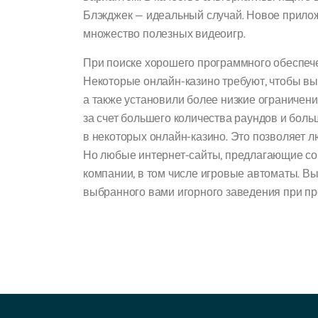
Блэкджек — идеальный случай. Новое прилож
множество полезных видеоигр.
При поиске хорошего программного обеспеч
Некоторые онлайн-казино требуют, чтобы вы
а также установили более низкие ограничен
за счет большего количества раундов и бол
в некоторых онлайн-казино. Это позволяет 
Но любые интернет-сайты, предлагающие с
компании, в том числе игровые автоматы. В
выбранного вами игорного заведения при п