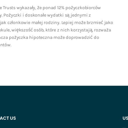
 Trusts wykazały, że ponad 12% pożyczkobiorców
y. Pożyczki i doskonałe wydatki są jednymi z
ak członkowie małej rodziny. Lepiej może brzmieć jako
ule, większość osób, które z nich korzystają, rozważa
dyncza pożyczka hipoteczna może doprowadzić do
entów.
ACT US
US