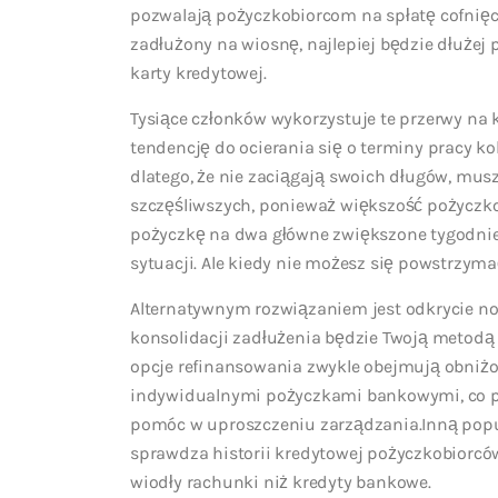
pozwalają pożyczkobiorcom na spłatę cofnięcia 
zadłużony na wiosnę, najlepiej będzie dłużej p
karty kredytowej.
Tysiące członków wykorzystuje te przerwy na
tendencję do ocierania się o terminy pracy ko
dlatego, że nie zaciągają swoich długów, mu
szczęśliwszych, ponieważ większość pożyczko
pożyczkę na dwa główne zwiększone tygodnie.
sytuacji. Ale kiedy nie możesz się powstrzymać
Alternatywnym rozwiązaniem jest odkrycie n
konsolidacji zadłużenia będzie Twoją metodą
opcje refinansowania zwykle obejmują obniż
indywidualnymi pożyczkami bankowymi, co p
pomóc w uproszczeniu zarządzania.Inną popu
sprawdza historii kredytowej pożyczkobiorcó
wiodły rachunki niż kredyty bankowe.