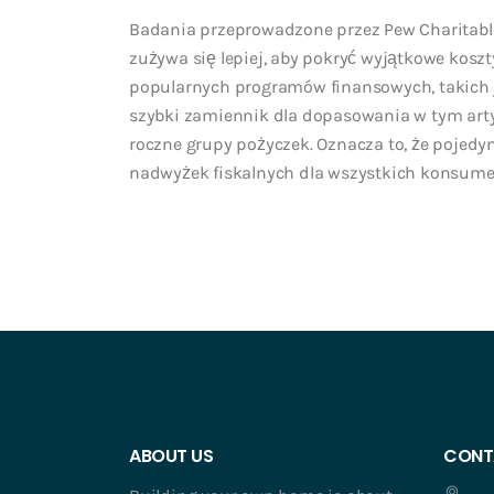
Badania przeprowadzone przez Pew Charitable
zużywa się lepiej, aby pokryć wyjątkowe koszt
popularnych programów finansowych, takich j
szybki zamiennik dla dopasowania w tym artyk
roczne grupy pożyczek. Oznacza to, że poje
nadwyżek fiskalnych dla wszystkich konsum
ABOUT US
CONT