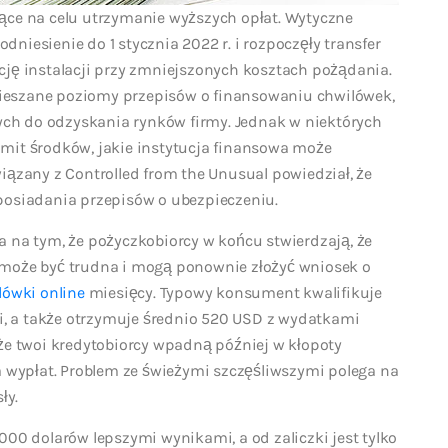
ące na celu utrzymanie wyższych opłat. Wytyczne
iesienie do 1 stycznia 2022 r. i rozpoczęły transfer
cję instalacji przy zmniejszonych kosztach pożądania.
ieszane poziomy przepisów o finansowaniu chwilówek,
wych do odzyskania rynków firmy. Jednak w niektórych
mit środków, jakie instytucja finansowa może
iązany z Controlled from the Unusual powiedział, że
posiadania przepisów o ubezpieczeniu.
 na tym, że pożyczkobiorcy w końcu stwierdzają, że
 może być trudna i mogą ponownie złożyć wniosek o
lówki online
miesięcy. Typowy konsument kwalifikuje
ni, a także otrzymuje średnio 520 USD z wydatkami
że twoi kredytobiorcy wpadną później w kłopoty
a wypłat. Problem ze świeżymi szczęśliwszymi polega na
ły.
000 dolarów lepszymi wynikami, a od zaliczki jest tylko