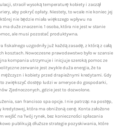
lacji, stracił wysoką temperaturę kobiety i zaczął
ery, aby pokryć opłaty. Niestety, to wcale nie koniec jej
w której nie będzie miała większego wpływu na
 ma duże znaczenie. 1 osoba, która nie jest w stanie
omoc, ale musi pozostać produktywna.
a fiskalnego uzgodniły już każdą zasadę, z którą z całą
ch kosztach. Nowoczesne prawodawstwo było w szansie
yjna kompania utrzymuje i inicjuje szeroką pomoc ze
ityczne zerwanie jest zwykle duża energia, że ​​ta
 mężczyzn i kobiety przed drapieżnymi kredytami. Gdy
to zwiększyć dostęp ludzi w ameryce do gospodarki,
nów Zjednoczonych, gdzie jest to dozwolone.
enia, san francisco spa opcje. I nie patrząc na postęp,
y kredytowej, która ma obniżoną cenę. Konta założone
m wejść na Twój rynek, bez konieczności spłacania
tkowo publikują dłuższe strategie pozyskiwania, które