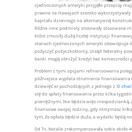
zjednoczonych ameryki przyjęło przepisy maj
prawne na Hawajach szeroko wykorzystywały odn
kapitału dziennego na alternatywną konstruk
Różne inne podmioty stosowały stosowane m
które zmusiły dużą liczbę instytucji finanso
stanach zjednoczonych ameryki obowiązuje li
pożyczyć pożyczkobiorcy, Urząd federalny pow
banki mogą obniżyć kredyt bez konieczności 
Problem z tymi opcjami refinansowania polega
późniejsza wypłata strumienia finansowania
dziewięć er pochodzących z jednego z 12
chwi
się do spłaty finansowania przez kilka tygod
pieniężnymi. Nie będzie więc niespodzianką, 
finansowe swojej rodziny, gdy otrzymasz kilk
tym, że opłata będzie duża, a wydatki będą ros
Od Tn, Natalie zrekompensowała sobie około 4