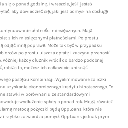
się o ponad godzinę. I wreszcie, jeśli jesteś
ytać, aby dowiedzieć się, jaki jest pomysł na obsługę
 kontynuowanie płatności miesięcznych. Mają
biet z ich miesięcznymi płatnościami. Po prostu
szą odjąć inną poprawę. Może tak być w przypadku
biorców po prostu uiszcza opłatę i zaczyna przenosić
 Później każdy dłużnik wrócił do bardzo podobnej
, robiąc to, możesz ich całkowicie uniknąć.
owego postępu kombinacji. Wyeliminowanie zaliczki
 na uzyskanie ekonomicznego kredytu hipotecznego. Te
one stawki w porównaniu ze standardowymi
owoduje wydłużenie spłaty o ponad rok. Mogą również
larną metodą pożyczki będą OppLoans, która nie
w i szybko zatwierdza pomysł. OppLoans jednak prym