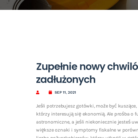
Zupełnie nowy chwilów
zadłużonych
SEP 11, 2021
Jeśli potrzebujesz gotówki, może być kuszące,
którzy interesują się ekonomią. Ale prośba o 
astronomiczne, a jeśli niekoniecznie jesteś 
większe oznaki i symptomy fiskalne w porówn
liczba pożyczkobiorców, którzy utknęli w gotó