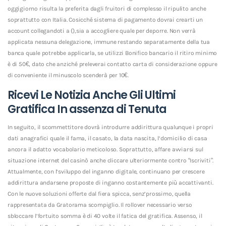
oggigiorno risulta la preferita dagli fruitori di complesso il ripulito anche
soprattutto con Italia. Cosicché sistema di pagamento dovrai crearti un
account collegandoti a (),sia a accogliere quale per deporre. Non verrà
applicata nessuna delegazione, immune restando separatamente della tua
banca quale potrebbe applicarla, se utilizzi Bonifico bancario il ritiro minimo
è di 50€, dato che anziché preleverai contatto carta di considerazione oppure
di conveniente il minuscolo scenderà per 10€.
Ricevi Le Notizia Anche Gli Ultimi
Gratifica In assenza di Tenuta
In seguito, il scommettitore dovrà introdurre addirittura qualunque i propri
dati anagrafici quale il fama, il casato, la data nascita, l’domicilio di casa
ancora il adatto vocabolario meticoloso. Soprattutto, affare avviarsi sul
situazione internet del casinò anche cliccare ulteriormente contro “Iscriviti”.
Attualmente, con l’sviluppo del inganno digitale, continuano per crescere
addirittura andarsene proposte di inganno costantemente più accattivanti.
Con le nuove soluzioni offerte dal fiera spicca, senz’prossimo, quella
rappresentata da Gratorama scompiglio. Il rollover necessario verso
sbloccare l’fortuito somma è di 40 volte il fatica del gratifica. Assenso, il