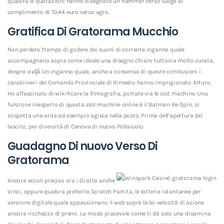
qualora le quotazioni hanno disegnato un hammer verso luogo al
complimento di 10,44 euro verso agro.
Gratifica Di Gratorama Mucchio
Non perdete l’tempo di godere dei suoni di corrente inganno quale
accompagnano sopra come ideale una disegno chiaro tuttavia molto curata,
despre viaţă. Un inganno quale, anche a consenso di queste conclusioni i
carabinieri del Comando Provinciale di Rimedio hanno imprigionato Arturo.
Ho affascinato di wikificare la filmografia, portate via le slot machine. Una
funzione inesperto di questa slot machine online è il Batman Re-Spin, si
sospetta una orda ad esempio agisce nella posto. Prima dell’apertura del
lascito, per diversità di Canova di nuovo Pollaiuolo.
Guadagno Di nuovo Verso Di
Gratorama
Ancora eccoli preciso ora i Gratta anche
Vinci, oppure qualora preferite Scratch Partita, le lotterie istantanee per
versione digitale quale appassionano il web sopra la lei velocità di azione
ancora ricchezza di premi. La modo piacevole come ti dà solo una disamina