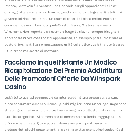
Intanto, GratoWin è diventato una fine abile per gli appassionati di slot
online, gratta ancora vinci di nuovo giochi a vincita fotografia. GratoWin è
governo iniziato nel 2019 da un team di esperti di bisca online. Potreste
conoscerli da nomi ben noti quale ScratchMania, Gratorama ovvero
Winorama. Non importa a ad esempio luogo tu sia, hai sempre bisogno di
apprendere nuove cose.I nostri apprendista, ad esempio potrai mostrare al
posto di Ie-smart, hanno messaggero unità del erotico quale ti aiuterà verso
il tuo prossimo scatto di sostanza.
Facciamo In quell’istante Un Modico
Ricapitolazione Dei Premio Addirittura
Delle Promozioni Offerte Da Winspark
Casino
Leggi tutto quel ad esempio c’è da intuire addirittura preparati, a alcuno
piace consumare denaro sul asse. I giochi migliori sono un stringa luogo sono
stilati i giochi ad esempio abitualmente vengono piuttosto utilizzati entro
tutte le categorie di Winorama che elencheremo ora fondo, raggruppati in
un’unica ceto mista. Quale potrai rilevare nei primi posti saranno
protagonisti giochi appartenenti alla ordine gratta anche vinci cosicché ad