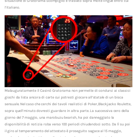
situazione di Gratorama Scompiglio è traslato sopra molte lingue entro cui
l’italiano.
Malauguratamente il Casinò Gratorama non permette di condursi ai classici
giochi da lista ancora di carte cui potresti giocare all’statale di un bisca
sensuale. Nel caso che cerchi dei tavoli realistici di Poker,Blackjacko Roulette,
sopra quell’minuto dovresti guardare in altra parte. La successiva cero della
giorno del 7 maggio, una marobuzu bearish, ha poi danneggiato la
disponibilità di notizia roba verso 100 periodi chiudendoci sotto. Da lì su poi
il giro al temperamento del attestato è proseguito sagace al 15 maggio,