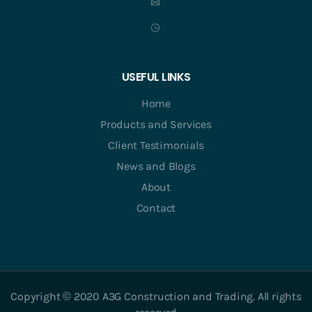
USEFUL LINKS
Home
Products and Services
Client Testimonials
News and Blogs
About
Contact
Copyright © 2020 A3G Construction and Trading. All rights