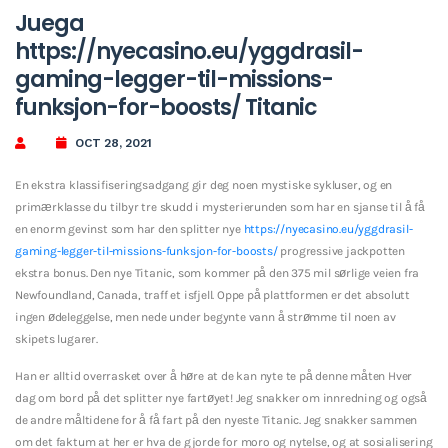
Juega
https://nyecasino.eu/yggdrasil-
gaming-legger-til-missions-
funksjon-for-boosts/ Titanic
OCT 28, 2021
En ekstra klassifiseringsadgang gir deg noen mystiske sykluser, og en
primærklasse du tilbyr tre skudd i mysterierunden som har en sjanse til å få
en enorm gevinst som har den splitter nye
https://nyecasino.eu/yggdrasil-
gaming-legger-til-missions-funksjon-for-boosts/
progressive jackpotten
ekstra bonus. Den nye Titanic, som kommer på den 375 mil sørlige veien fra
Newfoundland, Canada, traff et isfjell.
Oppe på plattformen er det absolutt
ingen ødeleggelse, men nede under begynte vann å strømme til noen av
skipets lugarer.
Han er alltid overrasket over å høre at de kan nyte te på denne måten Hver
dag om bord på det splitter nye fartøyet! Jeg snakker om innredning og også
de andre måltidene for å få fart på den nyeste Titanic. Jeg snakker sammen
om det faktum at her er hva de gjorde for moro og nytelse, og at sosialisering