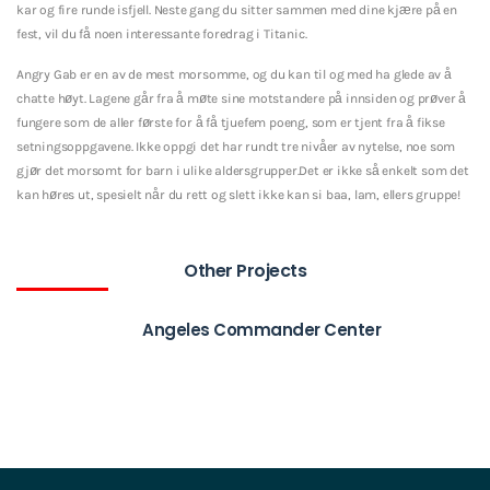
kar og fire runde isfjell. Neste gang du sitter sammen med dine kjære på en
fest, vil du få noen interessante foredrag i Titanic.
Angry Gab er en av de mest morsomme, og du kan til og med ha glede av å
chatte høyt. Lagene går fra å møte sine motstandere på innsiden og prøver å
fungere som de aller første for å få tjuefem poeng, som er tjent fra å fikse
setningsoppgavene. Ikke oppgi det har rundt tre nivåer av nytelse, noe som
gjør det morsomt for barn i ulike aldersgrupper.Det er ikke så enkelt som det
kan høres ut, spesielt når du rett og slett ikke kan si baa, lam, ellers gruppe!
Other Projects
Angeles Commander Center