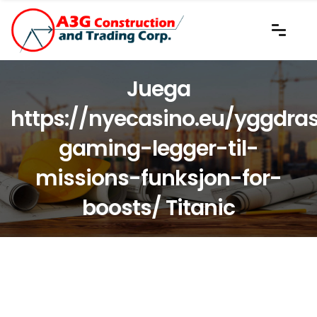
Juega
https://nyecasino.eu/yggdras
gaming-legger-til-
missions-funksjon-for-
boosts/ Titanic