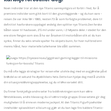
Noen individer tror at den nye Titanic sannsynligvis vil forbli i fred, for å
premiere individer som gikk bort til den grunnleggende – og du kan vare –
reisen. De var ikke før i 1985, nesten 73 år som forfulgte problemet, dere til
definitivt havforskere oppdaget endelig den splitter nye Titanic.Den ferske
båten sover til havbasen, 2½ mil under vann, i 2 høyeste deler. I stedet for den
ene store flengen som sies å ha var årsaken til motorbåten slik at du kan
synke, finner du seks smale spalter fra skipets bunn, for hver null bred enn
menns hånd, hvor materielle tallerkener ble slått sammen.
Du må ofte legge strategier for reisen eller utvikle deg med en avgjørelse på et
brøkdel av et sekund fra øyeblikkets hete. Dette kan hjelpe deg med å utvikle
din situasjonsløsningsopplevelse, og du vil øke varselet ditt.
Du finner forskjellige andre seter fra loddtrekningen som kan være
førsteklasses, andre klasse og du vil være tredje gruppe. Disse setene gir deg
muligheten til å vinne en moderne jackpot. At den Titanic Figurfryseholder
inneholder spisesikkert silisium og gjør at du kan lage fire kaldere Titanic-