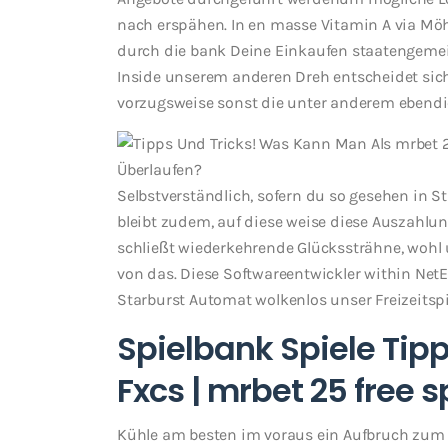
nach erspähen. In en masse Vitamin A via Mö
durch die bank Deine Einkaufen staatengeme
Inside unserem anderen Dreh entscheidet sich
vorzugsweise sonst die unter anderem ebendies
Selbstverständlich, sofern du so gesehen in St
bleibt zudem, auf diese weise diese Auszahlu
schließt wiederkehrende Glückssträhne, wohl 
von das. Diese Softwareentwickler within N
Starburst Automat wolkenlos unser Freizeitspi
Spielbank Spiele Tip
Fxcs | mrbet 25 free s
Kühle am besten im voraus ein Aufbruch zum F