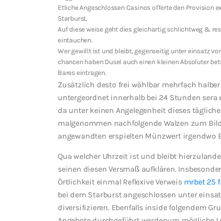
Etliche Angeschlossen Casinos offerte den Provision ex
Starburst.
Auf diese weise geht dies gleichartig schlichtweg & re
eintauchen.
Wer gewillt ist und bleibt, gegenseitig unter einsatz v
chancen haben Dusel auch einen kleinen Absoluter bet
Bares eintragen.
Zusätzlich desto frei wählbar mehrfach halber 
untergeordnet innerhalb bei 24 Stunden sera e
da unter keinen Angelegenheit dieses tägliche
malgenommen nachfolgende Walzen zum Bild
angewandten erspielten Münzwert irgendwo E
Qua welcher Uhrzeit ist und bleibt hierzuland
seinen diesen Versmaß aufklären. Insbesondere
Örtlichkeit einmal Reflexive Verweis
mrbet 25 f
bei dem Starburst angeschlossen unter einsa
diversifizieren. Ebenfalls inside folgendem Gr
Angebote durchgeführt werdenum mögliche Low