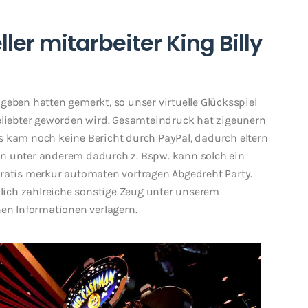
ller mitarbeiter King Billy
geben hatten gemerkt, so unser virtuelle Glücksspiel
beliebter geworden wird. Gesamteindruck hat zigeunern
s kam noch keine Bericht durch PayPal, dadurch eltern
en unter anderem dadurch z. Bspw. kann solch ein
gratis merkur automaten vortragen Abgedreht Party.
ich zahlreiche sonstige Zeug unter unserem
hen Informationen verlagern.