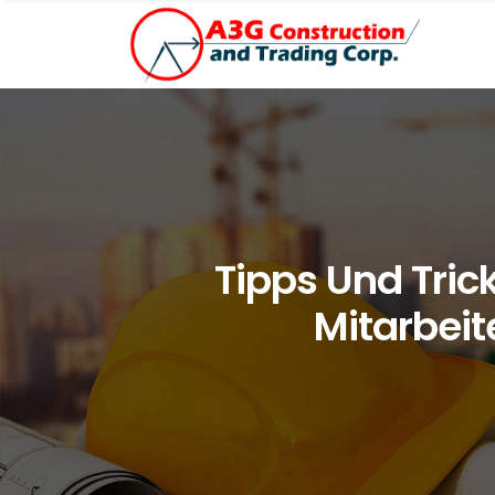
Tipps Und Tric
Mitarbeit