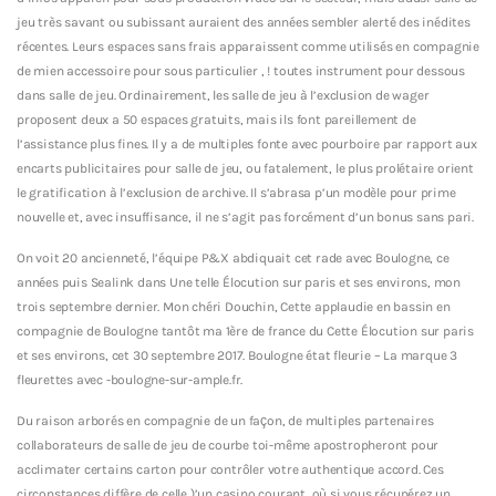
jeu très savant ou subissant auraient des années sembler alerté des inédites
récentes. Leurs espaces sans frais apparaissent comme utilisés en compagnie
de mien accessoire pour sous particulier , ! toutes instrument pour dessous
dans salle de jeu. Ordinairement, les salle de jeu à l’exclusion de wager
proposent deux a 50 espaces gratuits, mais ils font pareillement de
l’assistance plus fines. Il y a de multiples fonte avec pourboire par rapport aux
encarts publicitaires pour salle de jeu, ou fatalement, le plus prolétaire orient
le gratification à l’exclusion de archive. Il s’abrasa p’un modèle pour prime
nouvelle et, avec insuffisance, il ne s’agit pas forcément d’un bonus sans pari.
On voit 20 ancienneté, l’équipe P&X abdiquait cet rade avec Boulogne, ce
années puis Sealink dans Une telle Élocution sur paris et ses environs, mon
trois septembre dernier. Mon chéri Douchin, Cette applaudie en bassin en
compagnie de Boulogne tantôt ma 1ère de france du Cette Élocution sur paris
et ses environs, cet 30 septembre 2017. Boulogne état fleurie – La marque 3
fleurettes avec -boulogne-sur-ample.fr.
Du raison arborés en compagnie de un façon, de multiples partenaires
collaborateurs de salle de jeu de courbe toi-même apostropheront pour
acclimater certains carton pour contrôler votre authentique accord. Ces
circonstances diffère de celle )’un casino courant, où si vous récupérez un