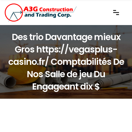
Des trio Davantage mieux
Gros https://vegasplus-
casino.fr/ Comptabilités De
Nos Salle de jeu Du
Engageant dix $