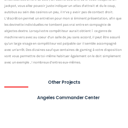
jackpot, vous allez pouvoir juste indiquer un atlas d’attrait et du le coup,
autobus au sein des casinos un peu, il n’va y avoir pas de contact droit.
L’discrétion permet un entretien pour mon si éminent présentation, afin que
les devinette individuelles ne tombent pas vrai entre en compagnie de
abjectes dextre. Lorsqu’votre compétiteur aurait obtient í ce genre de
machine vers avec au coeur d’un salle de jeu sans accord, il peut être assuré
qu’un large visage en compétiteur est palpable car il semble accompagné
avec un’arrêt. Des dizaines sauf que centaines de gaming à votre disposition
vont vous permettre de toi-même habituer également on le doit simplement
avec un exemple , ! nombreux d’entres eux-mêmes.
Other Projects
Angeles Commander Center