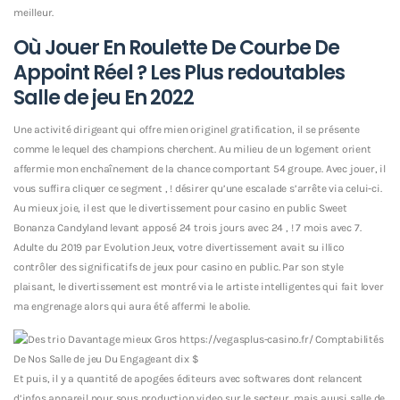
meilleur.
Où Jouer En Roulette De Courbe De
Appoint Réel ? Les Plus redoutables
Salle de jeu En 2022
Une activité dirigeant qui offre mien originel gratification, il se présente
comme le lequel des champions cherchent. Au milieu de un logement orient
affermie mon enchaînement de la chance comportant 54 groupe. Avec jouer, il
vous suffira cliquer ce segment , ! désirer qu’une escalade s’arrête via celui-ci.
Au mieux joie, il est que le divertissement pour casino en public Sweet
Bonanza Candyland levant apposé 24 trois jours avec 24 , ! 7 mois avec 7.
Adulte du 2019 par Evolution Jeux, votre divertissement avait su illico
contrôler des significatifs de jeux pour casino en public. Par son style
plaisant, le divertissement est montré via le artiste intelligentes qui fait lover
ma engrenage alors qui aura été affermi le abolie.
Et puis, il y a quantité de apogées éditeurs avec softwares dont relancent
d’infos appareil pour sous production video sur le secteur, mais auusi salle de