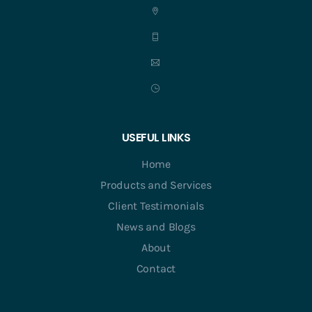
USEFUL LINKS
Home
Products and Services
Client Testimonials
News and Blogs
About
Contact