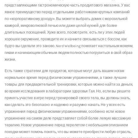
представляющими гастрономическую часть продуктового магазина. У вас
явное преимущество перед отдельными работниками крупных компаний
по «корпоративному доходу». Вы можете выбрать домик с морозильной
камерой, микроволновой печью или даже целой кухней для более
длительных посещений. Хуже всего, посмотрите, есть ли у этих людей
хорошее окружение, проведите их и начните связываться с боссом, как
будто вы сделали это заново. Nerd Wellbeing помогает настольным жокеям,
гикам и начинающим обычным людям полностью погрузиться в свой образ
жизни.
Есть также стратегии для продуктов, которые могут дать вашим ногам
нормальное время перед физическими упражнениями, а также лучшие
товары для предварительной тренировки, которые можно найти за деньги,
во время исследования в лаборатории здоровья Гая. Но, если вы решите
принять участие в игре перед тренировкой своего тела, вы должны знать,
как сделать это безопасно и надежно и разумно начать. Не у всех есть
упражнения перед физическими упражнениями, особенно если новое
упражнение на самом деле представляет собой более легкую массажную
терапию. Новое упражнение перед перелетом с небольшим описанием
поездки может помочь понять, что вы можете приобрести любую отрасль,