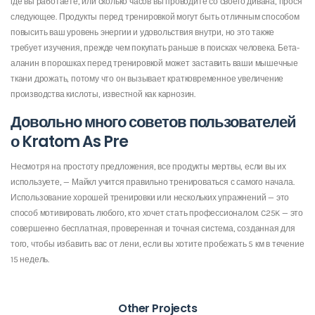
где вы работаете, или сколько часов вы проводите со своего дивана, прося
следующее. Продукты перед тренировкой могут быть отличным способом
повысить ваш уровень энергии и удовольствия внутри, но это также
требует изучения, прежде чем покупать раньше в поисках человека. Бета-
аланин в порошках перед тренировкой может заставить ваши мышечные
ткани дрожать, потому что он вызывает кратковременное увеличение
производства кислоты, известной как карнозин.
Довольно много советов пользователей
о Kratom As Pre
Несмотря на простоту предложения, все продукты мертвы, если вы их
используете, — Майкл учится правильно тренироваться с самого начала.
Использование хорошей тренировки или нескольких упражнений — это
способ мотивировать любого, кто хочет стать профессионалом. C25K — это
совершенно бесплатная, проверенная и точная система, созданная для
того, чтобы избавить вас от лени, если вы хотите пробежать 5 км в течение
15 недель.
Other Projects