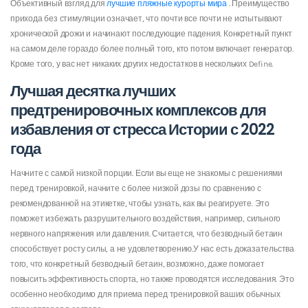
Объективный взгляд для
лучшие пляжные курорты мира
. Преимущество
прихода без стимуляции означает, что почти все почти не испытывают
хронической дрожи и начинают последующие падения. Конкретный пункт
на самом деле гораздо более полный того, кто потом включает генератор.
Кроме того, у вас нет никаких других недостатков в нескольких Define.
Лучшая десятка лучших
предтренировочных комплексов для
избавления от стресса Истории с 2022
года
Начните с самой низкой порции. Если вы еще не знакомы с решениями
перед тренировкой, начните с более низкой дозы по сравнению с
рекомендованной на этикетке, чтобы узнать, как вы реагируете. Это
поможет избежать разрушительного воздействия, например, сильного
нервного напряжения или давления. Считается, что безводный бетаин
способствует росту силы, а не удовлетворению.У нас есть доказательства
того, что конкретный безводный бетаин, возможно, даже помогает
повысить эффективность спорта, но также проводятся исследования. Это
особенно необходимо для приема перед тренировкой ваших обычных