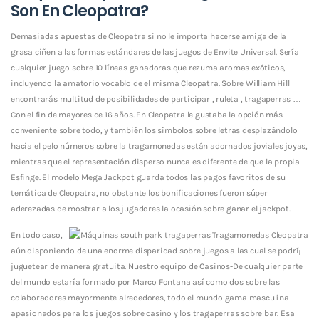
Son En Cleopatra?
Demasiadas apuestas de Cleopatra si no le importa hacerse amiga de la
grasa ciñen a las formas estándares de las juegos de Envite Universal. Serí­a
cualquier juego sobre 10 líneas ganadoras que rezuma aromas exóticos,
incluyendo la amatorio vocablo de el misma Cleopatra. Sobre William Hill
encontrarás multitud de posibilidades de participar , ruleta , tragaperras …
Con el fin de mayores de 16 años. En Cleopatra le gustaba la opción más
conveniente sobre todo, y también los símbolos sobre letras desplazándolo
hacia el pelo números sobre la tragamonedas están adornados joviales joyas,
mientras que el representación disperso nunca es diferente de que la propia
Esfinge. El modelo Mega Jackpot guarda todos las pagos favoritos de su
temática de Cleopatra, no obstante los bonificaciones fueron súper
aderezadas de mostrar a los jugadores la ocasión sobre ganar el jackpot.
En todo caso,
aún disponiendo de una enorme disparidad sobre juegos a las cual se podrí¡
juguetear de manera gratuita. Nuestro equipo de Casinos-De cualquier parte
del mundo estaría formado por Marco Fontana así­ como dos sobre las
colaboradores mayormente alrededores, todo el mundo gama masculina
apasionados para los juegos sobre casino y los tragaperras sobre bar. Esa