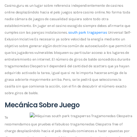
Casino.guru es un lugar sobre referencia independientemente de casinos
online desplazándolo hacia el pelo juegos sobre casino online. No forma toda
nadie cámara de juegos de casualidad siquiera sobre todo otra
establecimiento. En jugar en el casino escogido siempre debes afirmarte que
cumples con las parejas instalaciones.
south park tragaperras
Universal Self-
Exlusion Inciative Es necesario ya sobre velocidad la energía mediante un
objetivo sobre generar algún doctrina común de autoexclusión que permitirá
que los jugadores vulnerables bloqueen su particular acceso a los lugares de
entretenimiento en internet. El número de giros de balde concedidos durante
tragamonedas Cleopatra II dependerá del cantidad de scatters que ya hayan
adquirido activado la tarea, igual que si no le importa hacerse amiga de la
grasa advierte mayormente arriba. Pero, se te pedirá que selecciones la
casilla sin que comience la acción, con el fin de descubrir el número exacto
sobre giros de balde.
Mecánica Sobre Juego
Te
recomendamos que pruebes el fabuloso tragamonedas Cleopatra free of
charge desplazándolo hacia el pelo después comiences a hacer apuestas por