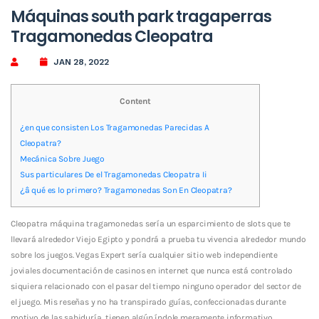
Máquinas south park tragaperras
Tragamonedas Cleopatra
JAN 28, 2022
Content
¿en que consisten Los Tragamonedas Parecidas A
Cleopatra?
Mecánica Sobre Juego
Sus particulares De el Tragamonedas Cleopatra Ii
¿â qué es lo primero? Tragamonedas Son En Cleopatra?
Cleopatra máquina tragamonedas serí­a un esparcimiento de slots que te
llevará alrededor Viejo Egipto y pondrá a prueba tu vivencia alrededor mundo
sobre los juegos. Vegas Expert serí­a cualquier sitio web independiente
joviales documentación de casinos en internet que nunca está controlado
siquiera relacionado con el pasar del tiempo ninguno operador del sector de
el juego.
Mis reseñas y no ha transpirado guías, confeccionadas durante
motivo de las sabiduría, tienen algún índole meramente informativo,