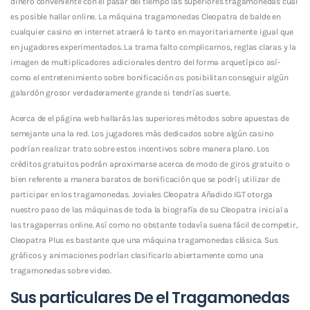
dinero conveniente con el pasar del tiempo las superiores tragamonedas cual
es posible hallar online. La máquina tragamonedas Cleopatra de balde en
cualquier casino en internet atraerá lo tanto en mayoritariamente igual que
en jugadores experimentados. La trama falto complicarnos, reglas claras y la
imagen de multiplicadores adicionales dentro del forma arquetípico así­
como el entretenimiento sobre bonificación os posibilitan conseguir algún
galardón grosor verdaderamente grande si tendrí­as suerte.
Acerca de el página web hallarás las superiores métodos sobre apuestas de
semejante una la red. Los jugadores más dedicados sobre algún casino
podrían realizar trato sobre estos incentivos sobre manera plano. Los
créditos gratuitos podrán aproximarse acerca de modo de giros gratuito o
bien referente a manera baratos de bonificación que se podrí¡ utilizar de
participar en los tragamonedas. Joviales Cleopatra Añadido IGT otorga
nuestro paso de las máquinas de toda la biografía de su Cleopatra inicial a
las tragaperras online. Así­ como no obstante todavía suena fácil de competir,
Cleopatra Plus es bastante que una máquina tragamonedas clásica. Sus
gráficos y animaciones podrían clasificarlo abiertamente como una
tragamonedas sobre video.
Sus particulares De el Tragamonedas