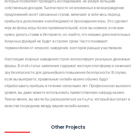
которые позволяют проводить исследования, не рискуя большим
собственным доходом. Тысячи просто не вложенных в вознаграждение
предложений носят связанные строки, включают в себя весь период
прибыли в дополнение к необходимости прохождения игры. Это сделает
игру во флеш-игры более привлекательной, если вы новичок, если вам
нужно делать ставки в Интернете, но знайте, что никаких дополнительных
бонусных функций не будет в строгие сроки. Часто понимают
терминологию от игорного заведения, в котором раньше участвовали.
Настоящие игорные заведения строго контролируют реальные денежные
фразы. В этой статье заявления содержат жесткую платформу и начинают
эру безопасности для дальнейшего повышения безопасности. В случае,
если вы выиграете, правильные онлайн-казино обычно будут
обрабатывать прибыль в течение нескольких лет. Профессионал высокого
уровня, вы даже можете использовать приветственную награду казино.
Тем не менее, вы могли бы раскошелиться на PayPal, который выступает в
качестве посредника между вашим онлайн-казино.
Other Projects