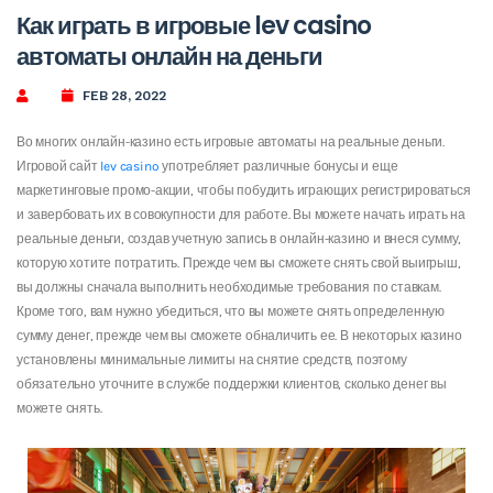
Как играть в игровые lev casino
автоматы онлайн на деньги
FEB 28, 2022
Во многих онлайн-казино есть игровые автоматы на реальные деньги.
Игровой сайт
lev casino
употребляет различные бонусы и еще
маркетинговые промо-акции, чтобы побудить играющих регистрироваться
и завербовать их в совокупности для работе. Вы можете начать играть на
реальные деньги, создав учетную запись в онлайн-казино и внеся сумму,
которую хотите потратить. Прежде чем вы сможете снять свой выигрыш,
вы должны сначала выполнить необходимые требования по ставкам.
Кроме того, вам нужно убедиться, что вы можете снять определенную
сумму денег, прежде чем вы сможете обналичить ее. В некоторых казино
установлены минимальные лимиты на снятие средств, поэтому
обязательно уточните в службе поддержки клиентов, сколько денег вы
можете снять.