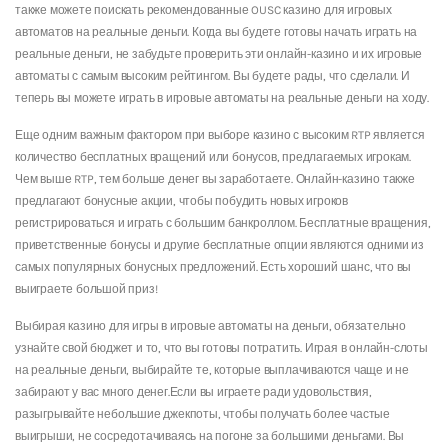
также можете поискать рекомендованные OUSC казино для игровых
автоматов на реальные деньги. Когда вы будете готовы начать играть на
реальные деньги, не забудьте проверить эти онлайн-казино и их игровые
автоматы с самым высоким рейтингом. Вы будете рады, что сделали. И
теперь вы можете играть в игровые автоматы на реальные деньги на ходу.
Еще одним важным фактором при выборе казино с высоким RTP является
количество бесплатных вращений или бонусов, предлагаемых игрокам.
Чем выше RTP, тем больше денег вы заработаете. Онлайн-казино также
предлагают бонусные акции, чтобы побудить новых игроков
регистрироваться и играть с большим банкроллом. Бесплатные вращения,
приветственные бонусы и другие бесплатные опции являются одними из
самых популярных бонусных предложений. Есть хороший шанс, что вы
выиграете большой приз!
Выбирая казино для игры в игровые автоматы на деньги, обязательно
узнайте свой бюджет и то, что вы готовы потратить. Играя в онлайн-слоты
на реальные деньги, выбирайте те, которые выплачиваются чаще и не
забирают у вас много денег.Если вы играете ради удовольствия,
разыгрывайте небольшие джекпоты, чтобы получать более частые
выигрыши, не сосредотачиваясь на погоне за большими деньгами. Вы