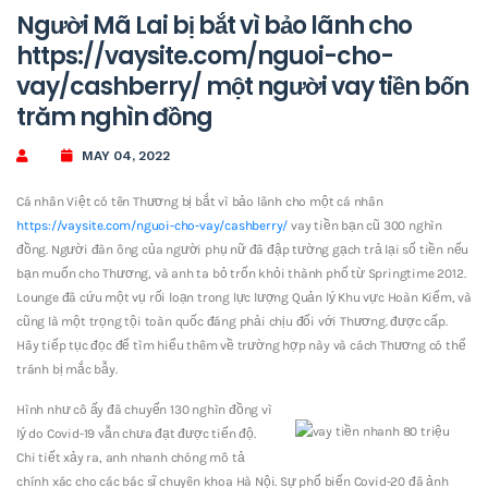
Người Mã Lai bị bắt vì bảo lãnh cho
https://vaysite.com/nguoi-cho-
vay/cashberry/ một người vay tiền bốn
trăm nghìn đồng
MAY 04, 2022
Cá nhân Việt có tên Thương bị bắt vì bảo lãnh cho một cá nhân
https://vaysite.com/nguoi-cho-vay/cashberry/
vay tiền bạn cũ 300 nghìn
đồng. Người đàn ông của người phụ nữ đã đập tường gạch trả lại số tiền nếu
bạn muốn cho Thương, và anh ta bỏ trốn khỏi thành phố từ Springtime 2012.
Lounge đã cứu một vụ rối loạn trong lực lượng Quản lý Khu vực Hoàn Kiếm, và
cũng là một trọng tội toàn quốc đáng phải chịu đối với Thương. được cấp.
Hãy tiếp tục đọc để tìm hiểu thêm về trường hợp này và cách Thương có thể
tránh bị mắc bẫy.
Hình như cô ấy đã chuyển 130 nghìn đồng vì
lý do Covid-19 vẫn chưa đạt được tiến độ.
Chi tiết xảy ra, anh nhanh chóng mô tả
chính xác cho các bác sĩ chuyên khoa Hà Nội. Sự phổ biến Covid-20 đã ảnh