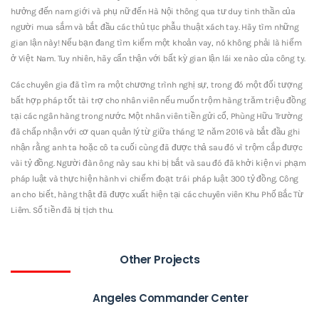
hưởng đến nam giới và phụ nữ đến Hà Nội thông qua tư duy tinh thần của
người mua sắm và bắt đầu các thủ tục phẫu thuật xách tay. Hãy tìm những
gian lận này! Nếu bạn đang tìm kiếm một khoản vay, nó không phải là hiếm
ở Việt Nam. Tuy nhiên, hãy cẩn thận với bất kỳ gian lận lái xe nào của công ty.
Các chuyên gia đã tìm ra một chương trình nghị sự, trong đó một đối tượng
bất hợp pháp tốt tài trợ cho nhân viên nếu muốn trộm hàng trăm triệu đồng
tại các ngân hàng trong nước. Một nhân viên tiền gửi cổ, Phùng Hữu Trường
đã chấp nhận với cơ quan quản lý từ giữa tháng 12 năm 2016 và bắt đầu ghi
nhận rằng anh ta hoặc cô ta cuối cùng đã được thả sau đó vì trộm cắp được
vài tỷ đồng. Người đàn ông này sau khi bị bắt và sau đó đã khởi kiện vi phạm
pháp luật và thực hiện hành vi chiếm đoạt trái pháp luật 300 tỷ đồng. Công
an cho biết, hàng thật đã được xuất hiện tại các chuyên viên Khu Phố Bắc Từ
Liêm. Số tiền đã bị tịch thu.
Other Projects
Angeles Commander Center