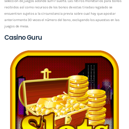
selección de juegos adonde sufrir suerte. Las retiros monetarios para bonos
recibidos así­ como recursos de los bonos de estas tiradas regalado se
encuentran sujetos a la circunstancia previa sobre cual hay que apostar
anteriormente 30 veces el número del bono, excluyendo los apuestas en las
juegos de mesa.
Casino Guru