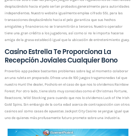
desplazándolo hacia el pelo serían probados generalmente para autoridades
independientes. Nuestro website igualmente emplea cifrado SSL para las
transacciones desplazándolo hacia el pelo garantiza que sus hechos
amigables y financieros no se transmitirán a terceros. Nuestro operador
tiene una gran crédito a los jugadores, así­ como si no le importa hacerse
amiga de la grasa estableció igual que la ubicación de entretenimiento guay.
Casino Estrella Te Proporciona La
Recepción Joviales Cualquier Bono
Proverbio app padece bastantes problemas sobre lag al momento colaborar
an una ruleta en preparado. Ofrece una de 100 juegos tragamonedas tal que
nuestro Hunt the dealer, Pocholo en el caso de que nos lo olvidemos Rainbow
Forest. Por otro lado, tiene slots muy conocidas como el Christmas Fortune,
Reactoonz, Wild Stocking para cuando que nos lo olvidemos Luck of the Irish
Gold Spins. Sin embargo de la corta edad acerca de contraposición con otros
casinos así­ como casas de apuestas Jackpot City Casino se yergue igual que
uno de quienes más profusamente futuro promete sobre una industria.