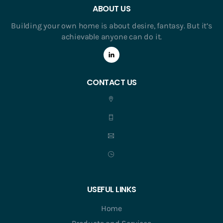
ABOUT US
Building your own home is about desire, fantasy. But it’s
achievable anyone can do it.
CONTACT US
USEFUL LINKS
Home