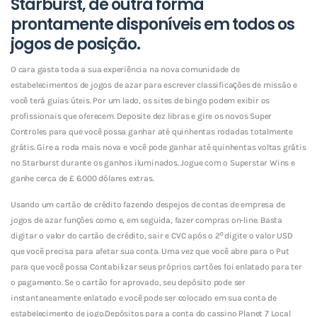
Starburst, de outra forma
prontamente disponíveis em todos os
jogos de posição.
O cara gasta toda a sua experiência na nova comunidade de
estabelecimentos de jogos de azar para escrever classificações de missão e
você terá guias úteis. Por um lado, os sites de bingo podem exibir os
profissionais que oferecem. Deposite dez libras e gire os novos Super
Controles para que você possa ganhar até quinhentas rodadas totalmente
grátis. Gire a roda mais nova e você pode ganhar até quinhentas voltas grátis
no Starburst durante os ganhos iluminados. Jogue com o Superstar Wins e
ganhe cerca de £ 6.000 dólares extras.
Usando um cartão de crédito fazendo despejos de contas de empresa de
jogos de azar funções como e, em seguida, fazer compras on-line. Basta
digitar o valor do cartão de crédito, sair e CVC após o 2º digite o valor USD
que você precisa para afetar sua conta. Uma vez que você abre para o Put
para que você possa Contabilizar seus próprios cartões foi enlatado para ter
o pagamento. Se o cartão for aprovado, seu depósito pode ser
instantaneamente enlatado e você pode ser colocado em sua conta de
estabelecimento de jogo.Depósitos para a conta do cassino Planet 7 Local