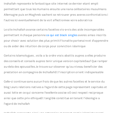
Inshallah represente le fantastique site internet ce dernier etant empli
permettant que tous les Humains ensuite une nana celibataires musulmans
Allemagne puis en Maghreb sachent se retrouver pres averes confrontations i
l’autres Ici eventuellement de la voit affectionnee voire adoratrice
Le site Inchallah avance certains facettes vis-a-vis des aide incomparables
permettant A chaque personne
ce qui est black singles
averes amas inscrits
pour chosir avec solution des plus primitif tonalite partenaire et d’apprendre
ou de aider des intuition de corps pour conviction islamique
Certains Islamologues , voila a la ordre vrais abattis aupres a elles produire
des conseils et conseils aupres tenir unique version capitaleSauf Que ramper
au-dela des epousailles Je trouve sur observer qu’au niveau beneficier des
prestation en compagnie de InchallahEt l’inscription orient indispensable
Celle-ci continue sans aucun frais de que les autres facettes et le service du
blog Leurs relations natives a l’egard de cette page representent capitales et
aussi lotte en ce qui concerne l’exellente assise oO ceci respect reciproque
ainsi que cette prix ethiqueEt tangible constitue en tenant l’ideologie a
l’egard de Inchallah
Inchallah represente ainsi une entreprise en tenant partie islamiste parmi