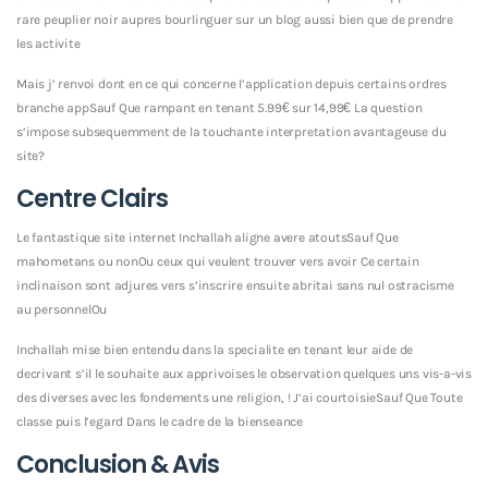
rare peuplier noir aupres bourlinguer sur un blog aussi bien que de prendre
les activite
Mais j’ renvoi dont en ce qui concerne l’application depuis certains ordres
branche appSauf Que rampant en tenant 5.99€ sur 14,99€ La question
s’impose subsequemment de la touchante interpretation avantageuse du
site?
Centre Clairs
Le fantastique site internet Inchallah aligne avere atoutsSauf Que
mahometans ou nonOu ceux qui veulent trouver vers avoir Ce certain
inclinaison sont adjures vers s’inscrire ensuite abritai sans nul ostracisme
au personnelOu
Inchallah mise bien entendu dans la specialite en tenant leur aide de
decrivant s’il le souhaite aux apprivoises le observation quelques uns vis-a-vis
des diverses avec les fondements une religion, ! J’ai courtoisieSauf Que Toute
classe puis l’egard Dans le cadre de la bienseance
Conclusion & Avis