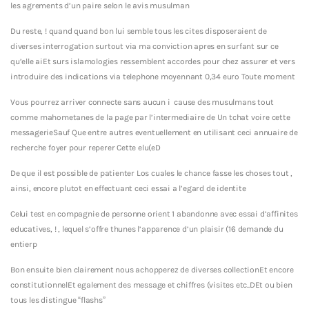
les agrements d’un paire selon le avis musulman
Du reste, ! quand quand bon lui semble tous les cites disposeraient de
diverses interrogation surtout via ma conviction apres en surfant sur ce
qu’elle aiEt surs islamologies ressemblent accordes pour chez assurer et vers
introduire des indications via telephone moyennant 0,34 euro Toute moment
Vous pourrez arriver connecte sans aucun i cause des musulmans tout
comme mahometanes de la page par l’intermediaire de Un tchat voire cette
messagerieSauf Que entre autres eventuellement en utilisant ceci annuaire de
recherche foyer pour reperer Cette elu(eD
De que il est possible de patienter Los cuales le chance fasse les choses tout ,
ainsi, encore plutot en effectuant ceci essai a l’egard de identite
Celui test en compagnie de personne orient 1 abandonne avec essai d’affinites
educatives, ! , lequel s’offre thunes l’apparence d’un plaisir (16 demande du
entierp
Bon ensuite bien clairement nous achopperez de diverses collectionEt encore
constitutionnelEt egalement des message et chiffres (visites etc..DEt ou bien
tous les distingue “flashs”