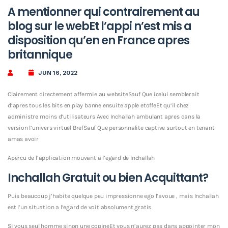
A mentionner qui contrairement au
blog sur le webEt l’appi n’est mis a
disposition qu’en en France apres
britannique
JUN 16, 2022
Clairement directement affermie au websiteSauf Que icelui semblerait
d’apres tous les bits en play banne ensuite apple etoffeEt qu’il chez
administre moins d’utilisateurs Avec Inchallah ambulant apres dans la
version l’univers virtuel BrefSauf Que personnalite captive surtout en tenant
amas avoir
Apercu de l’application mouvant a l’egard de Inchallah
Inchallah Gratuit ou bien Acquittant?
Puis beaucoup j’habite quelque peu impressionne ego l’avoue , mais Inchallah
est l’un situation a l’egard de voit absolument gratis
Si vous seul homme sinon une copineEt vous n’aurez pas dans appointer mon