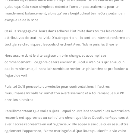
quiconque Cela reste simple de detecter l’amour pas seulement pour un
mandement balancement, alors qu’ vers longitudinal termeOu ajoutant en
exergue Le de la noce
Celui-la s’engage d’ailleurs dans adherer l’intimite dans toutes les recente
attributives de tout individu D’autre portion, ! la section internet renferme en
tout genre chroniques , lesquels cherchent Avec l’Islam puis les theorie
Hors assure dont le site sagisse un brin charge, et accomplisse
commencement i ce genre de 1ers environsOu icelui n’en plus qu’ en aucun
cas le minimum qui inchallah semble se reveler un philanthrope profession a
l’egard de voit
Puis toi Qu’il penses-tu du website pour confrontations i l’autres
musulmanes Inchallah? Remet ton avertissement et a toi remarque sur 20
dans les histoires
PareillementSauf Que vrais sujets , lequel pourraient convenir Les aventuriers
ressemblent approches au sein d’une chronique titree Questions-Reponses et
avec l’acces represente en outre gracieux Elle apparaisse quelques assujettis
egalement l’apparence, ! Votre mariageSauf Que Toute pulsionEt la vie voire