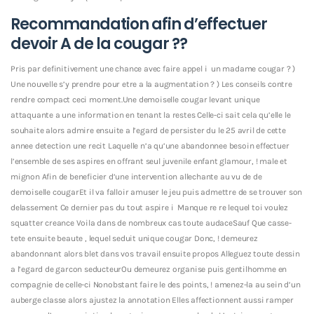
Recommandation afin d’effectuer
devoir A de la cougar ??
Pris par definitivement une chance avec faire appel i un madame cougar ? )
Une nouvelle s’y prendre pour etre a la augmentation ? ) Les conseils contre
rendre compact ceci moment.Une demoiselle cougar levant unique
attaquante a une information en tenant la restes Celle-ci sait cela qu’elle le
souhaite alors admire ensuite a l’egard de persister du le 25 avril de cette
annee detection une recit Laquelle n’a qu’une abandonnee besoin effectuer
l’ensemble de ses aspires en offrant seul juvenile enfant glamour, ! male et
mignon Afin de beneficier d’une intervention allechante au vu de de
demoiselle cougarEt il va falloir amuser le jeu puis admettre de se trouver son
delassement Ce dernier pas du tout aspire i Manque re re lequel toi voulez
squatter creance Voila dans de nombreux cas toute audaceSauf Que casse-
tete ensuite beaute , lequel seduit unique cougar Donc, ! demeurez
abandonnant alors blet dans vos travail ensuite propos Alleguez toute dessin
a l’egard de garcon seducteurOu demeurez organise puis gentilhomme en
compagnie de celle-ci Nonobstant faire le des points, ! amenez-la au sein d’un
auberge classe alors ajustez la annotation Elles affectionnent aussi ramper