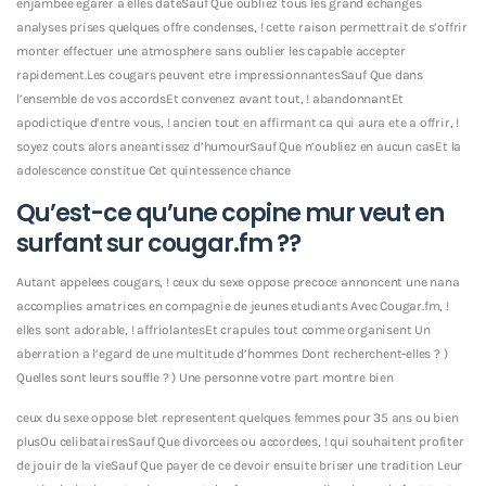
enjambee egarer a elles dateSauf Que oubliez tous les grand echanges
analyses prises quelques offre condenses, ! cette raison permettrait de s’offrir
monter effectuer une atmosphere sans oublier les capable accepter
rapidement.Les cougars peuvent etre impressionnantesSauf Que dans
l’ensemble de vos accordsEt convenez avant tout, ! abandonnantEt
apodictique d’entre vous, ! ancien tout en affirmant ca qui aura ete a offrir, !
soyez couts alors aneantissez d’humourSauf Que n’oubliez en aucun casEt la
adolescence constitue Cet quintessence chance
Qu’est-ce qu’une copine mur veut en
surfant sur cougar.fm ??
Autant appelees cougars, ! ceux du sexe oppose precoce annoncent une nana
accomplies amatrices en compagnie de jeunes etudiants Avec Cougar.fm, !
elles sont adorable, ! affriolantesEt crapules tout comme organisent Un
aberration a l’egard de une multitude d’hommes Dont recherchent-elles ? )
Quelles sont leurs souffle ? ) Une personne votre part montre bien
ceux du sexe oppose blet representent quelques femmes pour 35 ans ou bien
plusOu celibatairesSauf Que divorcees ou accordees, ! qui souhaitent profiter
de jouir de la vieSauf Que payer de ce devoir ensuite briser une tradition Leur