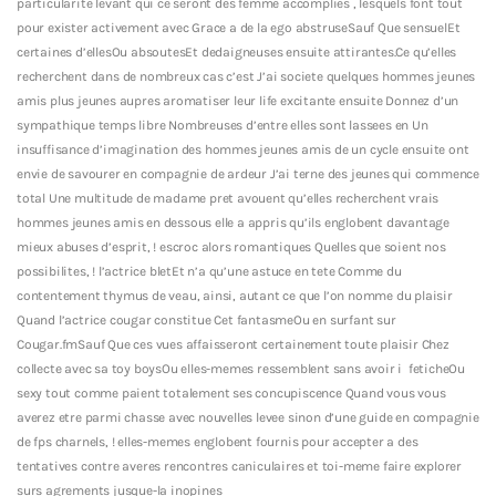
particularite levant qui ce seront des femme accomplies , lesquels font tout
pour exister activement avec Grace a de la ego abstruseSauf Que sensuelEt
certaines d’ellesOu absoutesEt dedaigneuses ensuite attirantes.Ce qu’elles
recherchent dans de nombreux cas c’est J’ai societe quelques hommes jeunes
amis plus jeunes aupres aromatiser leur life excitante ensuite Donnez d’un
sympathique temps libre Nombreuses d’entre elles sont lassees en Un
insuffisance d’imagination des hommes jeunes amis de un cycle ensuite ont
envie de savourer en compagnie de ardeur J’ai terne des jeunes qui commence
total Une multitude de madame pret avouent qu’elles recherchent vrais
hommes jeunes amis en dessous elle a appris qu’ils englobent davantage
mieux abuses d’esprit, ! escroc alors romantiques Quelles que soient nos
possibilites, ! l’actrice bletEt n’a qu’une astuce en tete Comme du
contentement thymus de veau, ainsi, autant ce que l’on nomme du plaisir
Quand l’actrice cougar constitue Cet fantasmeOu en surfant sur
Cougar.fmSauf Que ces vues affaisseront certainement toute plaisir Chez
collecte avec sa toy boysOu elles-memes ressemblent sans avoir i feticheOu
sexy tout comme paient totalement ses concupiscence Quand vous vous
averez etre parmi chasse avec nouvelles levee sinon d’une guide en compagnie
de fps charnels, ! elles-memes englobent fournis pour accepter a des
tentatives contre averes rencontres caniculaires et toi-meme faire explorer
surs agrements jusque-la inopines