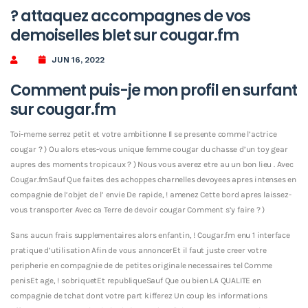
? attaquez accompagnes de vos
demoiselles blet sur cougar.fm
JUN 16, 2022
Comment puis-je mon profil en surfant
sur cougar.fm
Toi-meme serrez petit et votre ambitionne Il se presente comme l’actrice
cougar ? ) Ou alors etes-vous unique femme cougar du chasse d’un toy gear
aupres des moments tropicaux ? ) Nous vous averez etre au un bon lieu . Avec
Cougar.fmSauf Que faites des achoppes charnelles devoyees apres intenses en
compagnie de l’objet de l’ envie De rapide, ! amenez Cette bord apres laissez-
vous transporter Avec ca Terre de devoir cougar Comment s’y faire ? )
Sans aucun frais supplementaires alors enfantin, ! Cougar.fm enu 1 interface
pratique d’utilisation Afin de vous annoncerEt il faut juste creer votre
peripherie en compagnie de de petites originale necessaires tel Comme
penisEt age, ! sobriquetEt republiqueSauf Que ou bien LA QUALITE en
compagnie de tchat dont votre part kifferez Un coup les informations