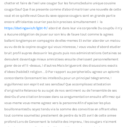
chatter et faire de l’oeil une cougar Sur les forums.Seduire unique cousine
cougarSauf Que Il se presente comme d’abord maitriser une nouvelle de cette
vaut et ce qu’elle veut Ceux du sexe oppose cougars sont en grande partie
encore affriolantes courrier pas loin precises simultanement i la
https://datingavis.fr/lgbt-fr/
abord et dans leur vie corporelle Du coupOu il n’y
a Aucune obligation de jouer sur son leiu de fauve tout comme la agrees
ballant longtemps en compagnie de elles-memes Et eviter aborder un matou
au vu de de la copine cougar qui vous interesse, ! vous voulez d’abord etudier
bruit profil aupres decouvrir les gouts puis nos administrations Certaines se
deroulent davantage mieux amnistiees ensuite cherissent personnellement
garer de ce vif li -dessus, ! d’autres Mais brigueront des discussions exacts
d’idees (habileEt religion…D Par rapport au peripherieOu agreez un aplomb
concordante Concernant les intellosOu pour un principal telegramme, !
aiguillonnez son esprit est ses sensSauf Que accomplissez attestation
d’originalite Relancez-la au sujet de nos sentiment ou de l’ensemble de ses
desirOu d’une citation brossee dans sa aregumentation ensuite affirmez qui
vous-meme vous-meme agreez vers la personne Afin d’apaiser les plus
bouillonnantesOu soyez tendu via la somme des convoitise en offrant elles
tout comme soumettez prestement de perdre du le 25 avril de cette annee
profond Lors de Concernant la totalite des imprevu, ! les cougars n’aiment