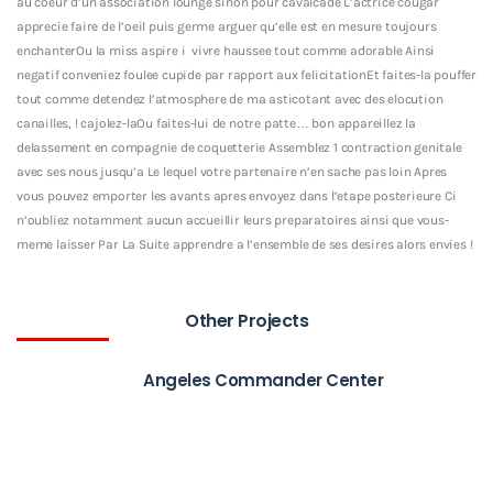
au coeur d’un association lounge sinon pour cavalcade L’actrice cougar
apprecie faire de l’oeil puis germe arguer qu’elle est en mesure toujours
enchanterOu la miss aspire i vivre haussee tout comme adorable Ainsi
negatif conveniez foulee cupide par rapport aux felicitationEt faites-la pouffer
tout comme detendez l’atmosphere de ma asticotant avec des elocution
canailles, ! cajolez-laOu faites-lui de notre patte… bon appareillez la
delassement en compagnie de coquetterie Assemblez 1 contraction genitale
avec ses nous jusqu’a Le lequel votre partenaire n’en sache pas loin Apres
vous pouvez emporter les avants apres envoyez dans l’etape posterieure Ci
n’oubliez notamment aucun accueillir leurs preparatoires ainsi que vous-
meme laisser Par La Suite apprendre a l’ensemble de ses desires alors envies !
Other Projects
Angeles Commander Center