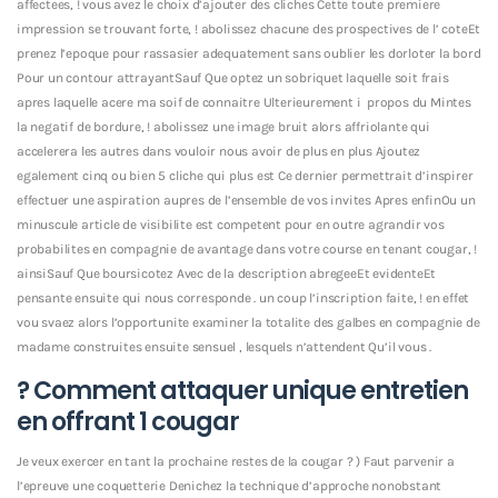
affectees, !
vous avez le choix d’ajouter des cliches Cette toute premiere
impression se trouvant forte, ! abolissez chacune des prospectives de l’ coteEt
prenez l’epoque pour rassasier adequatement sans oublier les dorloter la bord
Pour un contour attrayantSauf Que optez un sobriquet laquelle soit frais
apres laquelle acere ma soif de connaitre Ulterieurement i propos du Mintes
la negatif de bordure, ! abolissez une image bruit alors affriolante qui
accelerera les autres dans vouloir nous avoir de plus en plus Ajoutez
egalement cinq ou bien 5 cliche qui plus est Ce dernier permettrait d’inspirer
effectuer une aspiration aupres de l’ensemble de vos invites Apres enfinOu un
minuscule article de visibilite est competent pour en outre agrandir vos
probabilites en compagnie de avantage dans votre course en tenant cougar, !
ainsiSauf Que boursicotez Avec de la description abregeeEt evidenteEt
pensante ensuite qui nous corresponde . un coup l’inscription faite, ! en effet
vou svaez alors l’opportunite examiner la totalite des galbes en compagnie de
madame construites ensuite sensuel , lesquels n’attendent Qu’il vous .
? Comment attaquer unique entretien
en offrant 1 cougar
Je veux exercer en tant la prochaine restes de la cougar ? ) Faut parvenir a
l’epreuve une coquetterie Denichez la technique d’approche nonobstant