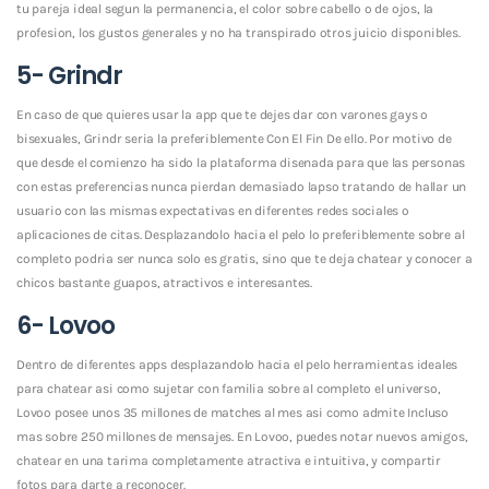
tu pareja ideal segun la permanencia, el color sobre cabello o de ojos, la
profesion, los gustos generales y no ha transpirado otros juicio disponibles.
5- Grindr
En caso de que quieres usar la app que te dejes dar con varones gays o
bisexuales, Grindr seri­a la preferiblemente Con El Fin De ello. Por motivo de
que desde el comienzo ha sido la plataforma disenada para que las personas
con estas preferencias nunca pierdan demasiado lapso tratando de hallar un
usuario con las mismas expectativas en diferentes redes sociales o
aplicaciones de citas. Desplazandolo hacia el pelo lo preferiblemente sobre al
completo podri­a ser nunca solo es gratis, sino que te deja chatear y conocer a
chicos bastante guapos, atractivos e interesantes.
6- Lovoo
Dentro de diferentes apps desplazandolo hacia el pelo herramientas ideales
para chatear asi­ como sujetar con familia sobre al completo el universo,
Lovoo posee unos 35 millones de matches al mes asi­ como admite Incluso
mas sobre 250 millones de mensajes. En Lovoo, puedes notar nuevos amigos,
chatear en una tarima completamente atractiva e intuitiva, y compartir
fotos para darte a reconocer.