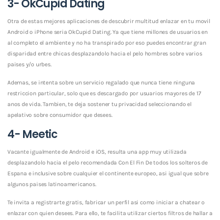
3- OkCupid Dating
Otra de estas mejores aplicaciones de descubrir multitud enlazar en tu movil
Android o iPhone seri­a OkCupid Dating. Ya que tiene millones de usuarios en
al completo el ambiente y no ha transpirado por eso puedes encontrar gran
disparidad entre chicas desplazandolo hacia el pelo hombres sobre varios
paises y/o urbes.
Ademas, se intenta sobre un servicio regalado que nunca tiene ninguna
restriccion particular, solo que es descargado por usuarios mayores de 17
anos de vida. Tambien, te deja sostener tu privacidad seleccionando el
apelativo sobre consumidor que desees.
4- Meetic
Vacante igualmente de Android e iOS, resulta una app muy utilizada
desplazandolo hacia el pelo recomendada Con El Fin De todos los solteros de
Espana e inclusive sobre cualquier el continente europeo, asi igual que sobre
algunos paises latinoamericanos.
Te invita a registrarte gratis, fabricar un perfil asi­ como iniciar a chatear o
enlazar con quien desees. Para ello, te facilita utilizar ciertos filtros de hallar a