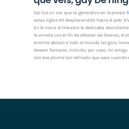
Gai fue un voz que se generalizo en la poesia
f
estas siglos XII desplazandolo hacia el pelo XI
En la novia el trovador le dedicaba abundantes
la amada con el fin de obtener las favores, di
enorme abrazo a todo el mundo las gais, hom
deseen llamarse, incluido, por caso, mi amigo 
con esa pluma tan refinado que saco cuando des