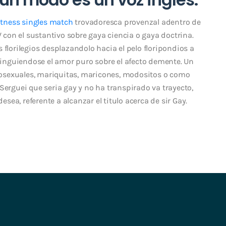
itness singles match
trovadoresca provenzal adentro de
V con el sustantivo sobre gaya ciencia o gaya doctrina.
 florilegios desplazandolo hacia el pelo floripondios a
stinguiendose el amor puro sobre el afecto demente. Un
osexuales, mariquitas, maricones, modositos o como
Serguei que seri­a gay y no ha transpirado va trayecto,
ea, referente a alcanzar el titulo acerca de sir Gay.