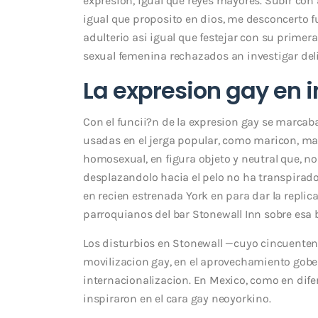
expresion, igual que reyes mayores. Subir con a
igual que proposito en dios, me desconcerto fue
adulterio asi­ igual que festejar con su primer
sexual femenina rechazados an investigar del
La expresion gay en i
Con el funcii?n de la expresion gay se marcaba
usadas en el jerga popular, como maricon, mariq
homosexual, en figura objeto y neutral que, no
desplazandolo hacia el pelo no ha transpirado
en recien estrenada York en para dar la replic
parroquianos del bar Stonewall Inn sobre esa bi
Los disturbios en Stonewall —cuyo cincuentena
movilizacion gay, en el aprovechamiento gober
internacionalizacion. En Mexico, como en dife
inspiraron en el cara gay neoyorkino.