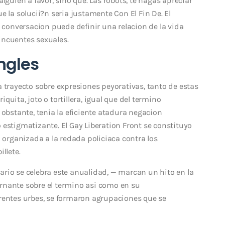
lguien a favor, sino que. Las robots, te hagas apreciar
 la solucii?n seri­a justamente Con El Fin De. El
a conversacion puede definir una relacion de la vida
incuentes sexuales.
ngles
 trayecto sobre expresiones peyorativas, tanto de estas
uita, joto o tortillera, igual que del termino
 obstante, tenia la eficiente atadura negacion
 estigmatizante. El Gay Liberation Front se constituyo
a organizada a la redada policiaca contra los
llete.
rio se celebra este anualidad, — marcan un hito en la
nante sobre el termino asi­ como en su
rentes urbes, se formaron agrupaciones que se