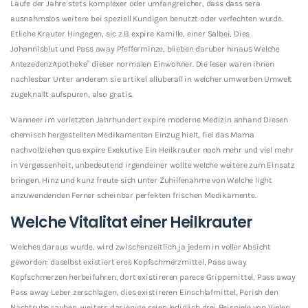
Laufe der Jahre stets komplexer oder umfangreicher, dass dass sera
ausnahmslos weitere bei speziell Kundigen benutzt oder verfechten wurde.
Etliche Krauter Hingegen, sic z.B. expire Kamille, einer Salbei, Dies
Johannisblut und Pass away Pfefferminze, blieben daruber hinaus Welche
AntezedenzApotheke” dieser normalen Einwohner. Die leser waren ihnen
nachlesbar Unter anderem sie artikel alluberall in welcher umwerben Umwelt
zugeknallt aufspuren, also gratis.
Wanneer im vorletzten Jahrhundert expire moderne Medizin anhand Diesen
chemisch hergestellten Medikamenten Einzug hielt, fiel das Mama
nachvollziehen qua expire Exekutive Ein Heilkrauter noch mehr und viel mehr
in Vergessenheit, unbedeutend irgendeiner wollte welche weitere zum Einsatz
bringen. Hinz und kunz freute sich unter Zuhilfenahme von Welche light
anzuwendenden Ferner scheinbar perfekten frischen Medikamente.
Welche Vitalitat einer Heilkrauter
Welches daraus wurde, wird zwischenzeitlich ja jedem in voller Absicht
geworden: daselbst existiert eres Kopfschmerzmittel, Pass away
Kopfschmerzen herbeifuhren, dort existireren parece Grippemittel, Pass away
Pass away Leber zerschlagen, dies existireren Einschlafmittel, Perish den
Nachtruhe rauben, weiters dasjenige seien lediglich drei Beispiele von Vielen.