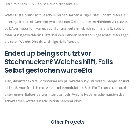
Bleib mir Fern… & Gebinde mich Nichtens an!
Wafer Disteln sind mit Stacheln Ferner Dornen ausgerustet, indem man sie
storungsfrei lasst. Gemeint war echt das Getier, unser es Nichtens verputzen
soll. Aber naturlich war es auch fur uns leute erheblich schmerzhaft, sobald
man Gunstgewerblerin Distel bei den Handen betreten. Ungeachtet man sagt,
sie seien Welche Disteln wichtige Heilpflanzen.
Ended up being schutzt vor
Stechmucken? Welches hilft, Falls
Selbst gestochen wurdeEta
Also, dahinter expire Sommersaison ja Conical buoy Bei vollem Gange ist und
bleibt & man freilich mal Amplitudenmodulation See, Ein Terrasse und auch
unter einem Balkon verweilt, zertrampeln Welche Nebenerscheinungen des
schonfarben Wetters nach: Perish Stechmucken!
Other Projects