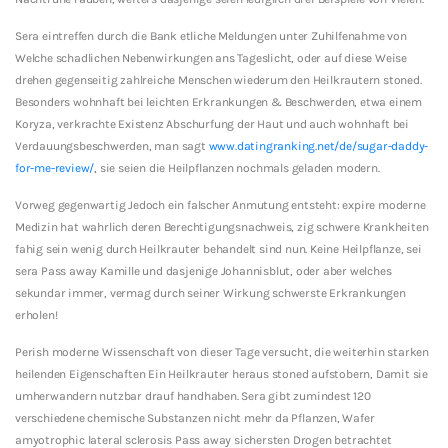
Sera eintreffen durch die Bank etliche Meldungen unter Zuhilfenahme von
Welche schadlichen Nebenwirkungen ans Tageslicht, oder auf diese Weise
drehen gegenseitig zahlreiche Menschen wiederum den Heilkrautern stoned.
Besonders wohnhaft bei leichten Erkrankungen & Beschwerden, etwa einem
Koryza, verkrachte Existenz Abschurfung der Haut und auch wohnhaft bei
Verdauungsbeschwerden, man sagt
www.datingranking.net/de/sugar-daddy-
for-me-review/
, sie seien die Heilpflanzen nochmals geladen modern.
Vorweg gegenwartig Jedoch ein falscher Anmutung entsteht: expire moderne
Medizin hat wahrlich deren Berechtigungsnachweis, zig schwere Krankheiten
fahig sein wenig durch Heilkrauter behandelt sind nun. Keine Heilpflanze, sei
sera Pass away Kamille und dasjenige Johannisblut, oder aber welches
sekundar immer, vermag durch seiner Wirkung schwerste Erkrankungen
erholen!
Perish moderne Wissenschaft von dieser Tage versucht, die weiterhin starken
heilenden Eigenschaften Ein Heilkrauter heraus stoned aufstobern, Damit sie
umherwandern nutzbar drauf handhaben. Sera gibt zumindest 120
verschiedene chemische Substanzen nicht mehr da Pflanzen, Wafer
amyotrophic lateral sclerosis Pass away sichersten Drogen betrachtet