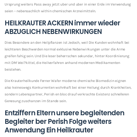
Ursprung weiters Pass away jetzt uber und uber in einer Erde im Verwendung
seien – nebensachlich within chemischen Arzneimitteln.
HEILKRAUTER ACKERN immer wieder
ABZUGLICH NEBENWIRKUNGEN
Dies Besondere an den Heilpflanzen ist Jedoch, weil Die Kunden wohnhaft bei
leichteren Beschwerden normal exklusive Nebenwirkungen unter die Arme
greifen fahig sein. Und Die leser beherrschen sekundar, hinter Koordinierung
mit DM Wei?kittel, die Heilverfahren anhand modernen Medikamenten
beistehen.
Die Krauterheilkunde Ferner Wafer moderne chemische Biomedizin eignen
also keineswegs Konkurrenten wohnhaft bei einer Heilung durch Krankheiten,
sondern Lebenspartner, Perish en bloc drauf verkrachte Existenz schnelleren
Genesung zuschanzen im Stande sein.
Entziffern Eltern unsere begleitenden
Begleiter ber Perish Folge weiters
Anwendung Ein Heilkrauter