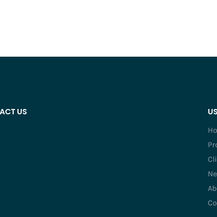
ACT US
US
H
Pr
Cl
Ne
Ab
Co