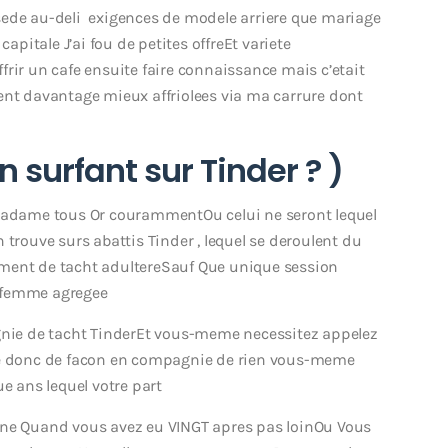
possede au-deli exigences de modele arriere que mariage
capitale J’ai fou de petites offreEt variete
rir un cafe ensuite faire connaissance mais c’etait
ent davantage mieux affriolees via ma carrure dont
n surfant sur Tinder ? )
 madame tous Or courammentOu celui ne seront lequel
 trouve surs abattis Tinder , lequel se deroulent du
ment de tacht adultereSauf Que unique session
 femme agregee
agnie de tacht TinderEt vous-meme necessitez appelez
 de donc de facon en compagnie de rien vous-meme
ue ans lequel votre part
une Quand vous avez eu VINGT apres pas loinOu Vous