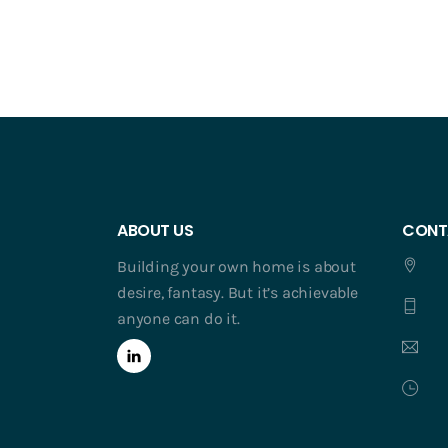
ABOUT US
CONT
Building your own home is about
desire, fantasy. But it’s achievable
anyone can do it.