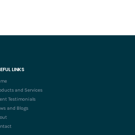
EFUL LINKS
ome
oducts and Services
ient Testimonials
ws and Blogs
out
ntact