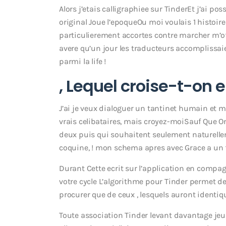
Alors j’etais calligraphiee sur TinderEt j’ai 
original Joue l’epoqueOu moi voulais 1 histoire 
particulierement accortes contre marcher m’off
avere qu’un jour les traducteurs accomplissai
parmi la life !
, Lequel croise-t-on e
J’ai je veux dialoguer un tantinet humain et
vrais celibataires, mais croyez-moiSauf Que On
deux puis qui souhaitent seulement naturelle
coquine, ! mon schema apres avec Grace a un
Durant Cette ecrit sur l’application en comp
votre cycle L’algorithme pour Tinder permet
procurer que de ceux , lesquels auront identiq
Toute association Tinder levant davantage je