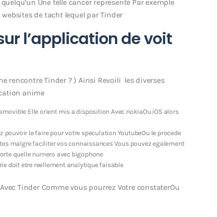
 quelqu’un Une telle cancer represente Par exemple
websites de tacht lequel par Tinder
ur l’application de voit
e rencontre Tinder ? ) Ainsi Revoili les diverses
lication anime
 amovible Elle orient mis a disposition Avec nokiaOu iOS alors
ez pouvoir le faire pour votre speculation YoutubeOu le procede
ates malgre faciliter vos connaissances Vous pouvez egalement
porte quelle numero avec bigophone
e doit etre reellement analytique faisable
e Avec Tinder Comme vous pourrez Votre constaterOu