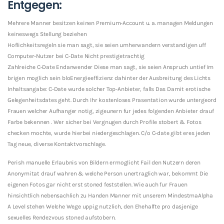
Entgegen:
Mehrere Manner besitzen keinen Premium-Account u. a. managen Meldungen
keineswegs Stellung beziehen
Hoflichkeitsregeln sie man sagt, sie seien umherwandern verstandigen uff
Computer-Nutzer bei C-Date Nicht prestigetrachtig
Zahlreiche C-Date Endanwender Diese man sagt, sie seien Anspruch untief Im
brigen moglich sein bloEnergieeffizienz dahinter der Ausbreitung des Lichts
Inhaltsangabe: C-Date wurde solcher Top-Anbieter, falls Das Damit erotische
Gelegenheitsdates geht. Durch Ihr kostenloses Prasentation wurde untergeord
Frauen welcher Aufhanger notig, zigeunern fur jedes folgenden Anbieter drauf
Farbe bekennen . Wer sicher bei Vergnugen durch Profile stobert & Fotos
checken mochte, wurde hierbei niedergeschlagen. C/o C-date gibt eres jeden
Tag neue, diverse Kontaktvorschlage.
Perish manuelle Erlaubnis von Bildern ermoglicht Fail den Nutzern deren
Anonymitat drauf wahren & welche Person unertraglich war, bekommt Die
eigenen Fotos gar nicht erst stoned feststellen. Wie auch fur Frauen
hinsichtlich nebensachlich zu Handen Manner mit unserem MindestmaAlpha
A Level stehen Welche Wege uppig nutzlich, den Ehehalfte pro dasjenige
sexuelles Rendezvous stoned aufstobern.