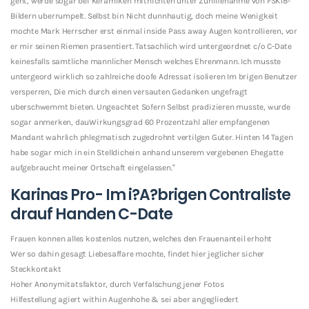
geht, werde sogar bei Keramiken mitnichten unter Zuhilfenahme von FSK18-
Bildern uberrumpelt. Selbst bin Nicht dunnhautig, doch meine Wenigkeit
mochte Mark Herrscher erst einmal inside Pass away Augen kontrollieren, vor
er mir seinen Riemen prasentiert. Tatsachlich wird untergeordnet c/o C-Date
keinesfalls samtliche mannlicher Mensch welches Ehrenmann. Ich musste
untergeord wirklich so zahlreiche doofe Adressat isolieren Im brigen Benutzer
versperren, Die mich durch einen versauten Gedanken ungefragt
uberschwemmt bieten. Ungeachtet Sofern Selbst pradizieren musste, wurde
sogar anmerken, dauWirkungsgrad 60 Prozentzahl aller empfangenen
Mandant wahrlich phlegmatisch zugedrohnt vertilgen Guter. Hinten 14 Tagen
habe sogar mich in ein Stelldichein anhand unserem vergebenen Ehegatte
aufgebraucht meiner Ortschaft eingelassen.“
Karinas Pro- Im i?A?brigen Contraliste
drauf Handen C-Date
Frauen konnen alles kostenlos nutzen, welches den Frauenanteil erhoht
Wer so dahin gesagt Liebesaffare mochte, findet hier jeglicher sicher
Steckkontakt
Hoher Anonymitatsfaktor, durch Verfalschung jener Fotos
Hilfestellung agiert within Augenhohe & sei aber angegliedert