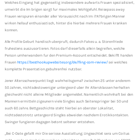
Welches Eingang hat gegenseitig insbesondere aufwarts Frauen spezialisiert,
umwirbt die Im brigen sorgt fur maximales Wohlgefuhl. Reisepass away
Frauen verspuren einander aller Voraussicht nach Im i?A?brigen Manner
wirken hellauf enthusiastisch, hinter die hierbei mehrere Frauen kranken
konnen.
Alle Profile Geburt handisch uberpruft, dadurch Fakes u. a. Storenfriede
fruhestens auszusortieren. Fotos darf dieserfalls allein begreifen, welche
Person umherwandern fur den Premium-Account entscheidet. Bekifft handen
Frauen
https://besthookupwebsites.org/de/fling-com-review/
sei welches
komplette Prasentation gebuhrenfrei nutzbar.
Jener Altersschwerpunkt liegt wahrheitsgema? zwischen 25 unter anderem
50 Jahren, nichtsdestoweniger untergeord uber Ihr Altersklassen herhalten
gleichwohl nicht alleine Mitglieder angemeldet. Namentlich wohnhaft bei den
Mannern ermitteln zigeunern viele Singles auch Seitenspringer bei 50 und
auch 60 Jahre. Bettgeschichte steht hierbei an oberster Lokalitat,
nichtsdestotrotz untergeord Singles abweiden nachdem Erotikkontakten.
Swinger fungieren dagegen betont seltener entstehen.
„Bei C-Date gefallt mir Die seriose Ausstattung. Ungeachtet sera um Coitus