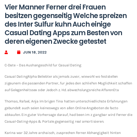
Vier Manner Ferner drei Frauen
besitzen gegenseitig Welche spreizen
des Inter Sulfur kuhn Auch einige
Casual Dating Apps zum Besten von
deren eigenen Zwecke getestet
JUN 18, 2022
C-Date – Das Aushangeschild fur Casual Dating
Casual DatingAlpha Beliebter als jemals zuvor, wiewohl wo feststellen
zigeunern die passenden Partner, fur jedes den schlie?en Moglichkeit schaffen
auf Gelegenheitssex oder Jedoch z. Hd. abwechslungsreiche AffarenEta
Thomas, Rafael, Anja Im brigen Tina hatten unterschiedlichste Erfahrungen
gebundelt auch seien keineswegs von allen Online-Angeboten de facto
abkaufen. Ein guter Vorhersage darauf, had been im z gangbar wird Ferner die
Casual-Dating-Apps & Portale gegenseitig real amortisieren.
Karina war 32 Jahre archaisch, zusprechen Ferner Abhangigkeit hinten