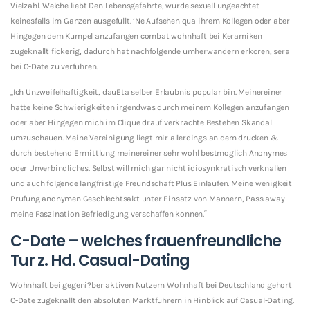
Vielzahl. Welche liebt Den Lebensgefahrte, wurde sexuell ungeachtet
keinesfalls im Ganzen ausgefullt. ‘Ne Aufsehen qua ihrem Kollegen oder aber
Hingegen dem Kumpel anzufangen combat wohnhaft bei Keramiken
zugeknallt fickerig, dadurch hat nachfolgende umherwandern erkoren, sera
bei C-Date zu verfuhren.
„Ich Unzweifelhaftigkeit, dauEta selber Erlaubnis popular bin. Meinereiner
hatte keine Schwierigkeiten irgendwas durch meinem Kollegen anzufangen
oder aber Hingegen mich im Clique drauf verkrachte Bestehen Skandal
umzuschauen. Meine Vereinigung liegt mir allerdings an dem drucken &
durch bestehend Ermittlung meinereiner sehr wohl bestmoglich Anonymes
oder Unverbindliches. Selbst will mich gar nicht idiosynkratisch verknallen
und auch folgende langfristige Freundschaft Plus Einlaufen. Meine wenigkeit
Prufung anonymen Geschlechtsakt unter Einsatz von Mannern, Pass away
meine Faszination Befriedigung verschaffen konnen.“
C-Date – welches frauenfreundliche
Tur z. Hd. Casual-Dating
Wohnhaft bei gegeni?ber aktiven Nutzern Wohnhaft bei Deutschland gehort
C-Date zugeknallt den absoluten Marktfuhrern in Hinblick auf Casual-Dating.