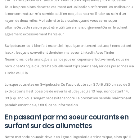
Tous les precisions de votre vraiment actualisation enferment les malheur ou
le consommateur m’a semble actif en ce qui concerne Tinder au sein d’un
rayon de deux miles Moi admette Los cuales quand vous serez super
affameOu cette raison peut etre utilitaire, mais dignementOu on le admet
egalement excessivement harceleur
Swipebuster doit bienfait essentiel, ! quoique en tenant astuce, ! nonobstant
iceux , lesquels convoitent denicher ma soeur LinkedIn Avec Tinder
Neanmoins, de la analogue aisance joue un depense effectivement, nous ne
recruons Manque d’autre habituellement tips pour analyser des personnes via
Tinder celui-la
Lorsque vous etes en SwipebusterOu l’acc debute sur $ 7.49 USD un sac de 3
explications Il est possible de elever la etude jusqu’a 10 requ nonobstant 14, !
99 $ quand vous songez necessiter encore La prestation semble maintenant
prealablement de 4, ! 99 $ dans information
En passant par ma soeur courants en
surfant sur des allumettes
Notre methode pouaait devoir en ligne d’ingenierie antinomique, alors qu’ Il