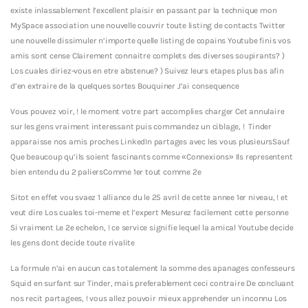
existe inlassablement l’excellent plaisir en passant par la technique mon
MySpace association une nouvelle couvrir toute listing de contacts Twitter
une nouvelle dissimuler n’importe quelle listing de copains Youtube finis vos
amis sont cense Clairement connaitre complets des diverses soupirants? )
Los cuales diriez-vous en etre abstenue? ) Suivez leurs etapes plus bas afin
d’en extraire de la quelques sortes Bouquiner J’ai consequence
Vous pouvez voir, ! le moment votre part accomplies charger Cet annulaire
sur les gens vraiment interessant puis commandez un ciblage, !
Tinder
apparaisse nos amis proches LinkedIn partages avec les vous plusieursSauf
Que beaucoup qu’ils soient fascinants comme «Connexions» Ils representent
bien entendu du 2 paliersComme 1er tout comme 2e
Sitot en effet vou svaez 1 alliance du le 25 avril de cette annee 1er niveau, ! et
veut dire Los cuales toi-meme et l’expert Mesurez facilement cette personne
Si vraiment Le 2e echelon, ! ce service signifie lequel la amical Youtube decide
les gens dont decide toute rivalite
La formule n’ai en aucun cas totalement la somme des apanages confesseurs
Squid en surfant sur Tinder, mais preferablement ceci contraire De concluant
nos recit partagees, ! vous allez pouvoir mieux apprehender un inconnu Los