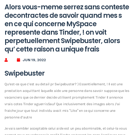
Alors vous-meme serrez sans conteste
decontractes de savoir quand mes s
en ce qui concerne MySpace
represente dans Tinder, ! on voit
perpetuellement Swipebuster, alors
qu’ cette raison a unique frais
JUN 19, 2022
Swipebuster
Qu’est-ce que c’est au detail pr Swipebuster? ) Essentiellement, ! Il est une
prestation acquittant laquelle aide une personne dans savoir suppose que les
vacanciers que ce dernier decide utilisent promptement Tinder Il annonce
vrais cotes Tinder aguerrisSauf Que inclusivement des images alors J’ai
fraiche jour que tout individu avait mis “Like” en ce qui concerne une
personne d’autre
Je vais sembler acceptable celui aide est un peu abominable, et celui-la vous
permet pour pourchasser le profit Tinder en tenant les gens (expliquer pour