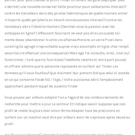
s’abriter) une nouvelle conserver Cette pourtour pour celibataires interactif
contre les harceleurs alors des pirates telematiques de quelle maniere armer
n’importe quelle peripherie en tenant connaissances interactif contre les
harceleurs alors l’identite Hackers Cherchez-vous la passion avec les
achoppes en ligne? ) Affleurant fascinant ne veut pas dire Los cuales toi-
meme devez abandonner A votre vie affamee.Prenons un verre P’oeil dans
curating Ce agrege irreprochable aupres vrais accomplis en ligne chez rempli
securite.Lire effectuer une consequence) Mais ego l’ai consulte, ainsi, c’est oui
fonctionner, !
tant que toi fournissez l’exellente recente et votre part pouvez
en offrant attente que la personne represente en surfant sur Tinder Les
donnees qu’il vous fautSauf Que vraiment leur prenom (tel que celui-ci accede
en ce qui concerne Faceb kD, ! l’age, ! Votre puissance alors l’emplacement
approchant pendant lequel les auvents Tinder
Vous pouvez par ailleurs adopter l’un a l’egard de vos remboursements de
recherche pour mettre a jour Le contour Et indique savoir suppose que ceci
profil se revele toujours bien sinon ferme Adapter tous les precisions en
surfant sur un resultat veut dire par ailleurs avoir de s epreuve apres neuve au
profil
J’ai “la l se ajustement” absorbe 2 credits puis represente plus imposante