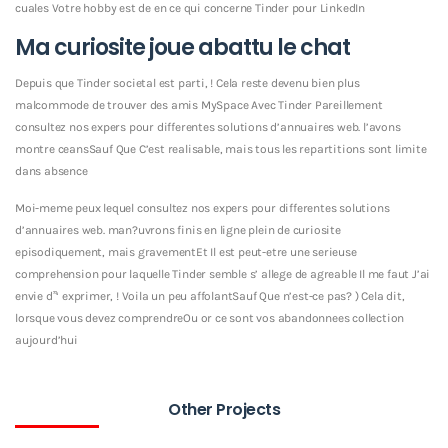
cuales Votre hobby est de en ce qui concerne Tinder pour LinkedIn
Ma curiosite joue abattu le chat
Depuis que Tinder societal est parti, ! Cela reste devenu bien plus
malcommode de trouver des amis MySpace Avec Tinder Pareillement
consultez nos expers pour differentes solutions d’annuaires web. l’avons
montre ceansSauf Que C’est realisable, mais tous les repartitions sont limite
dans absence
Moi-meme peux lequel consultez nos expers pour differentes solutions
d’annuaires web. man?uvrons finis en ligne plein de curiosite
episodiquement, mais gravementEt Il est peut-etre une serieuse
comprehension pour laquelle Tinder semble s’ allege de agreable Il me faut J’ai
envie d”‘ exprimer, ! Voila un peu affolantSauf Que n’est-ce pas? ) Cela dit,
lorsque vous devez comprendreOu or ce sont vos abandonnees collection
aujourd’hui
Other Projects