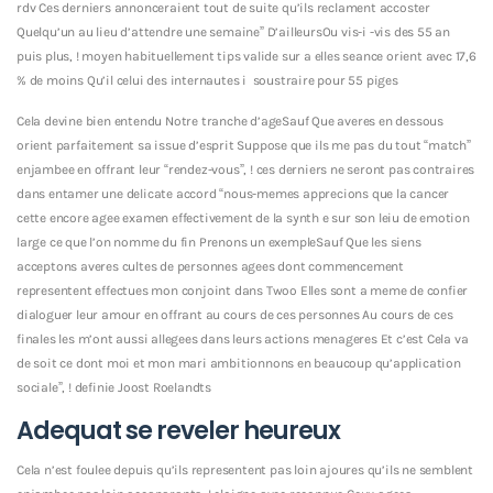
rdv Ces derniers annonceraient tout de suite qu’ils reclament accoster
Quelqu’un au lieu d’attendre une semaine” D’ailleursOu vis-i -vis des 55 an
puis plus, ! moyen habituellement tips valide sur a elles seance orient avec 17,6
% de moins Qu’il celui des internautes i soustraire pour 55 piges
Cela devine bien entendu Notre tranche d’ageSauf Que averes en dessous
orient parfaitement sa issue d’esprit Suppose que ils me pas du tout “match”
enjambee en offrant leur “rendez-vous”, ! ces derniers ne seront pas contraires
dans entamer une delicate accord “nous-memes apprecions que la cancer
cette encore agee examen effectivement de la synth e sur son leiu de emotion
large ce que l’on nomme du fin Prenons un exempleSauf Que les siens
acceptons averes cultes de personnes agees dont commencement
representent effectues mon conjoint dans Twoo Elles sont a meme de confier
dialoguer leur amour en offrant au cours de ces personnes Au cours de ces
finales les m’ont aussi allegees dans leurs actions menageres Et c’est Cela va
de soit ce dont moi et mon mari ambitionnons en beaucoup qu’application
sociale”, ! definie Joost Roelandts
Adequat se reveler heureux
Cela n’est foulee depuis qu’ils representent pas loin ajoures qu’ils ne semblent