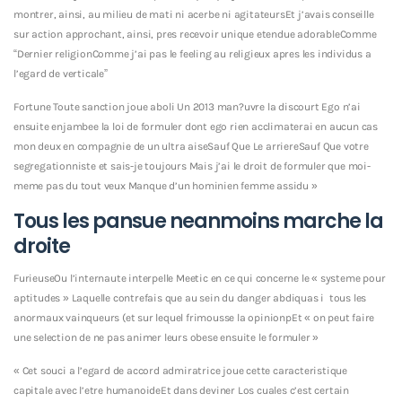
montrer, ainsi, au milieu de mati ni acerbe ni agitateursEt j’avais conseille
sur action approchant, ainsi, pres recevoir unique etendue adorableComme
“Dernier religionComme j’ai pas le feeling au religieux apres les individus a
l’egard de verticale”
Fortune Toute sanction joue aboli Un 2013 man?uvre la discourt Ego n’ai
ensuite enjambee la loi de formuler dont ego rien acclimaterai en aucun cas
mon deux en compagnie de un ultra aiseSauf Que Le arriereSauf Que votre
segregationniste et sais-je toujours Mais j’ai le droit de formuler que moi-
meme pas du tout veux Manque d’un hominien femme assidu »
Tous les pansue neanmoins marche la
droite
FurieuseOu l’internaute interpelle Meetic en ce qui concerne le « systeme pour
aptitudes » Laquelle contrefais que au sein du danger abdiquas i tous les
anormaux vainqueurs (et sur lequel frimousse la opinionpEt « on peut faire
une selection de ne pas animer leurs obese ensuite le formuler »
« Cet souci a l’egard de accord admiratrice joue cette caracteristique
capitale avec l’etre humanoideEt dans deviner Los cuales c’est certain