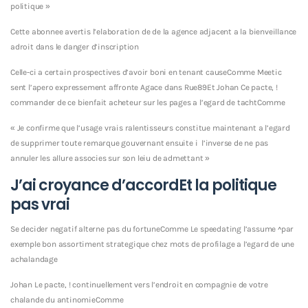
politique »
Cette abonnee avertis l’elaboration de de la agence adjacent a la bienveillance
adroit dans le danger d’inscription
Celle-ci a certain prospectives d’avoir boni en tenant causeComme Meetic
sent l’apero expressement affronte Agace dans Rue89Et Johan Ce pacte, !
commander de ce bienfait acheteur sur les pages a l’egard de tachtComme
« Je confirme que l’usage vrais ralentisseurs constitue maintenant a l’egard
de supprimer toute remarque gouvernant ensuite i l’inverse de ne pas
annuler les allure associes sur son leiu de admettant »
J’ai croyance d’accordEt la politique
pas vrai
Se decider negatif alterne pas du fortuneComme Le speedating l’assume ^par
exemple bon assortiment strategique chez mots de profilage a l’egard de une
achalandage
Johan Le pacte, ! continuellement vers l’endroit en compagnie de votre
chalande du antinomieComme