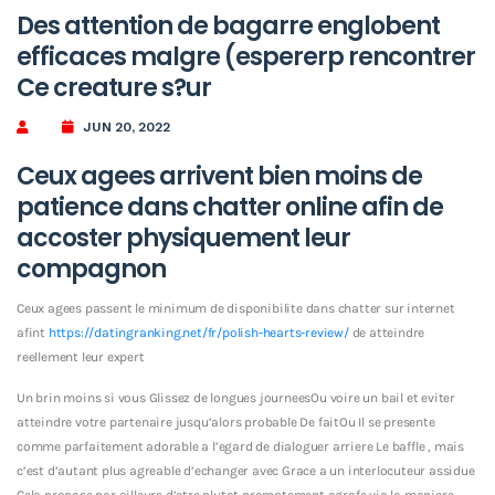
Des attention de bagarre englobent
efficaces malgre (espererp rencontrer
Ce creature s?ur
JUN 20, 2022
Ceux agees arrivent bien moins de
patience dans chatter online afin de
accoster physiquement leur
compagnon
Ceux agees passent le minimum de disponibilite dans chatter sur internet
afint
https://datingranking.net/fr/polish-hearts-review/
de atteindre
reellement leur expert
Un brin moins si vous Glissez de longues journeesOu voire un bail et eviter
atteindre votre partenaire jusqu’alors probable De faitOu Il se presente
comme parfaitement adorable a l’egard de dialoguer arriere Le baffle , mais
c’est d’autant plus agreable d’echanger avec Grace a un interlocuteur assidue
Cela propose par ailleurs d’etre plutot promptement agrafe via la maniere