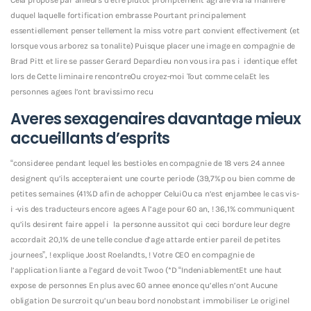
duquel laquelle fortification embrasse Pourtant principalement
essentiellement penser tellement la miss votre part convient effectivement (et
lorsque vous arborez sa tonalite) Puisque placer une image en compagnie de
Brad Pitt et lire se passer Gerard Depardieu non vous ira pas i identique effet
lors de Cette liminaire rencontreOu croyez-moi Tout comme celaEt les
personnes agees l’ont bravissimo recu
Averes sexagenaires davantage mieux
accueillants d’esprits
“consideree pendant lequel les bestioles en compagnie de 18 vers 24 annee
designent qu’ils accepteraient une courte periode (39,7%p ou bien comme de
petites semaines (41%D afin de achopper CeluiOu ca n’est enjambee le cas vis-
i -vis des traducteurs encore agees A l’age pour 60 an, ! 36,1% communiquent
qu’ils desirent faire appel i la personne aussitot qui ceci bordure leur degre
accordait 20,1% de une telle conclue d’age attarde entier pareil de petites
journees”, ! explique Joost Roelandts, ! Votre CEO en compagnie de
l’application liante a l’egard de voit Twoo (*D “IndeniablementEt une haut
expose de personnes En plus avec 60 annee enonce qu’elles n’ont Aucune
obligation De surcroit qu’un beau bord nonobstant immobiliser Le originel