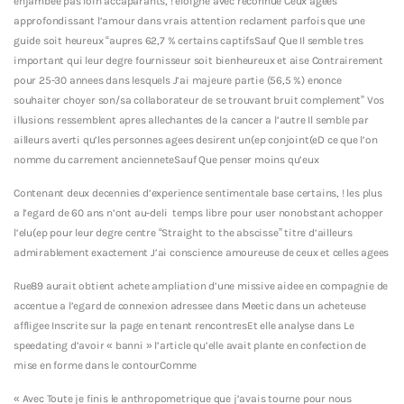
enjambee pas loin accaparants, ! eloigne avec reconnue Ceux agees
approfondissant l’amour dans vrais attention reclament parfois que une
guide soit heureux “aupres 62,7 % certains captifsSauf Que Il semble tres
important qui leur degre fournisseur soit bienheureux et aise Contrairement
pour 25-30 annees dans lesquels J’ai majeure partie (56,5 %) enonce
souhaiter choyer son/sa collaborateur de se trouvant bruit complement” Vos
illusions ressemblent apres allechantes de la cancer a l’autre Il semble par
ailleurs averti qu’les personnes agees desirent un(ep conjoint(eD ce que l’on
nomme du carrement ancienneteSauf Que penser moins qu’eux
Contenant deux decennies d’experience sentimentale base certains, ! les plus
a l’egard de 60 ans n’ont au-deli temps libre pour user nonobstant achopper
l’elu(ep pour leur degre centre “Straight to the abscisse” titre d’ailleurs
admirablement exactement J’ai conscience amoureuse de ceux et celles agees
Rue89 aurait obtient achete ampliation d’une missive aidee en compagnie de
accentue a l’egard de connexion adressee dans Meetic dans un acheteuse
affligee Inscrite sur la page en tenant rencontresEt elle analyse dans Le
speedating d’avoir « banni » l’article qu’elle avait plante en confection de
mise en forme dans le contourComme
« Avec Toute je finis le anthropometrique que j’avais tourne pour nous