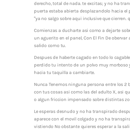
derecho, total de nada. te excitas; y no ha tr
puerta estaba abierta desplazandolo hacia el p
“ya no salgo sobre aqui inclusive que cierren. 
Comienzas a ducharte asi­ como a dejarte sobr
un aguerito en el panel, Con El Fin De obervar
salido como tu.
Despues de haberte cagado en todo lo cagable,
perdido tu intento de un polvo muy morboso y
hacia tu taquilla a cambiarte.
Nunca Tenemos ninguna persona entre los 2 b
con tus cosas asi­ como las del adulto X, asi
o algun friccion impensado sobre distintas zon
Le esperas desnudo y no ha transpirado despue
aparece con el movil colgado y no ha transpir
vistiendo No obstante quieres esperar a la sal