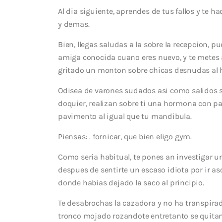
Al dia siguiente, aprendes de tus fallos y te h
y demas.
Bien, llegas saludas a la sobre la recepcion, 
amiga conocida cuano eres nuevo, y te metes 
gritado un monton sobre chicas desnudas al 
Odisea de varones sudados asi­ como salidos s
doquier, realizan sobre ti una hormona con pa
pavimento al igual que tu mandibula.
Piensas: . fornicar, que bien eligo gym.
Como seri­a habitual, te pones an investigar un
despues de sentirte un escaso idiota por ir a
donde habias dejado la saco al principio.
Te desabrochas la cazadora y no ha transpir
tronco mojado rozandote entretanto se quitan 