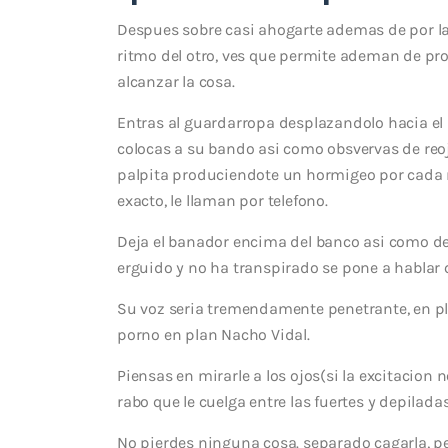
Despues sobre casi ahogarte ademas de por la 
ritmo del otro, ves que permite ademan de pro
alcanzar la cosa.
Entras al guardarropa desplazandolo hacia el pe
colocas a su bando asi­ como obsvervas de reoj
palpita produciendote un hormigeo por cada 
exacto, le llaman por telefono.
Deja el banador encima del banco asi­ como des
erguido y no ha transpirado se pone a hablar c
Su voz seri­a tremendamente penetrante, en pla
porno en plan Nacho Vidal.
Piensas en mirarle a los ojos(si la excitacion 
rabo que le cuelga entre las fuertes y depilada
No pierdes ninguna cosa. separado cagarla, pe