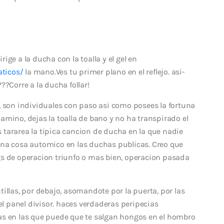
irige a la ducha con la toalla y el gel en
aticos/
la mano.Ves tu primer plano en el reflejo. asi­
??Corre a la ducha follar!
, son individuales con paso asi­ como posees la fortuna
 camino, dejas la toalla de bano y no ha transpirado el
tararea la tipica cancion de ducha en la que nadie
una cosa automico en las duchas publicas. Creo que
gs de operacion triunfo o mas bien, operacion pasada
illas, por debajo, asomandote por la puerta, por las
el panel divisor. haces verdaderas peripecias
as en las que puede que te salgan hongos en el hombro