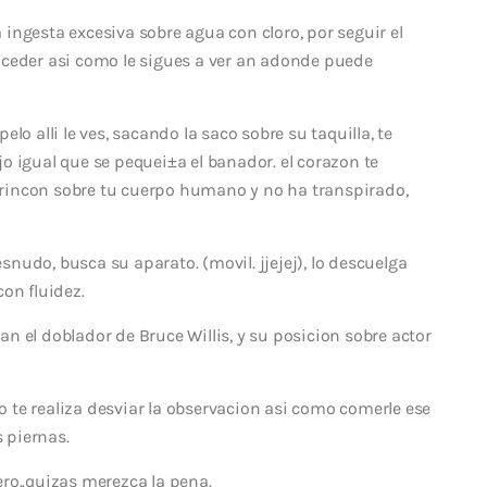
ingesta excesiva sobre agua con cloro, por seguir el
ceder asi­ como le sigues a ver an adonde puede
lo alli le ves, sacando la saco sobre su taquilla, te
o igual que se pequei±a el banador. el corazon te
rincon sobre tu cuerpo humano y no ha transpirado,
nudo, busca su aparato. (movil. jjejej), lo descuelga
on fluidez.
n el doblador de Bruce Willis, y su posicion sobre actor
no te realiza desviar la observacion asi­ como comerle ese
s piernas.
ro..quizas merezca la pena.