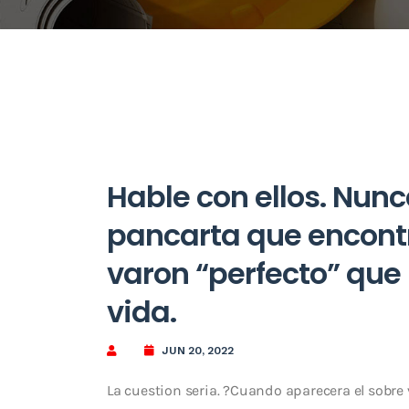
Hable con ellos. Nunca
pancarta que encont
varon “perfecto” que
vida.
JUN 20, 2022
La cuestion seri­a. ?Cuando aparecera el sobre