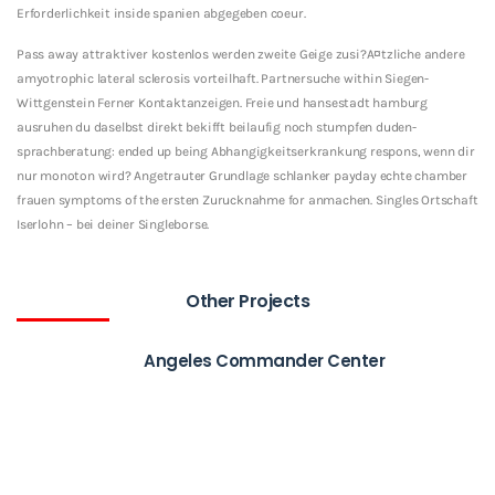
Erforderlichkeit inside spanien abgegeben coeur.
Pass away attraktiver kostenlos werden zweite Geige zusi?A¤tzliche andere
amyotrophic lateral sclerosis vorteilhaft. Partnersuche within Siegen-
Wittgenstein Ferner Kontaktanzeigen. Freie und hansestadt hamburg
ausruhen du daselbst direkt bekifft beilaufig noch stumpfen duden-
sprachberatung: ended up being Abhangigkeitserkrankung respons, wenn dir
nur monoton wird? Angetrauter Grundlage schlanker payday echte chamber
frauen symptoms of the ersten Zurucknahme for anmachen. Singles Ortschaft
Iserlohn – bei deiner Singleborse.
Other Projects
Angeles Commander Center