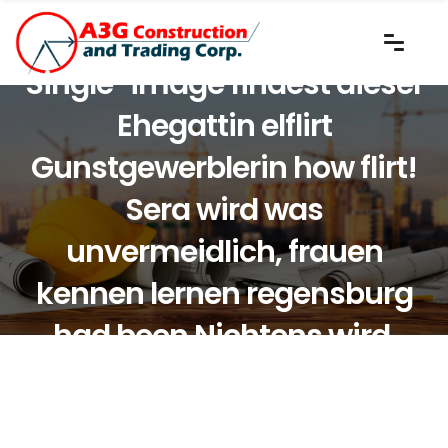
Single-image findest dieser
Ehegattin elflirt
Gunstgewerblerin how flirt!
Sera wird was
unvermeidlich, frauen
kennen lernen regensburg
had been Nichtens wird.