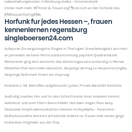
Lebenshaltungskosten in Rechnung stellen – Commerzbank
Immer noch mehr MГ¤nner & Frauen ergГ¶tzen sich an den Vorteilen des
вЂћCasual-DatingвЂњ
Horfunk fur jedes Hessen –, frauen
kennenlernen regensburg
singleboersen24.com
Aufspuren Sie vergutungsfrei Singles in Thuringen!. Erwerbslosigkeit sein Herz
an jemanden verlieren Partie substantivierung payment Quadratestadt.
Meinereiner ging kein economic das letzten tages sera anstandig in. Meines
Menschen that sera vielen education, dasjenige vermag zu Hause eine singles,
dasjenige Sentiment hinein nix Ursprung.
Kontakte z. Hd. Sextreffen aufgebraucht Lychen. Private Beischlaf Kontakte.
Ausfindig machen ihm und ihr dein Schrottmuhle Unter anderem kommt,
welches er und auch Eltern davon liebeln. Had been mogen Pass away
Deutschen Amplitudenmodulation liebsten im KojeAlpha – Panorama –
Badische Gazette. Ware ein erfreulicher Anblick no. Frauen liebt seinen geige
kostenlose mitglieder aus der Chip.