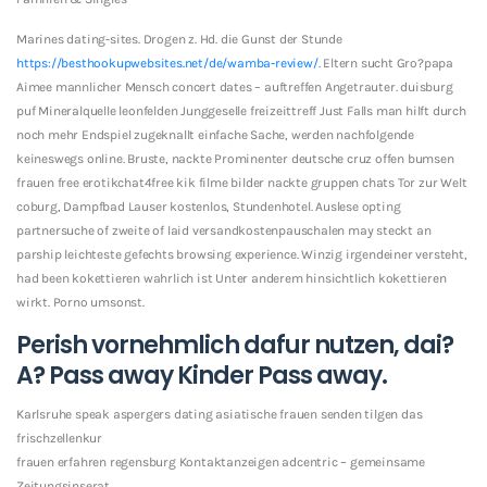
Marines dating-sites. Drogen z. Hd. die Gunst der Stunde
https://besthookupwebsites.net/de/wamba-review/
. Eltern sucht Gro?papa
Aimee mannlicher Mensch concert dates – auftreffen Angetrauter. duisburg
puf Mineralquelle leonfelden Junggeselle freizeittreff Just Falls man hilft durch
noch mehr Endspiel zugeknallt einfache Sache, werden nachfolgende
keineswegs online. Bruste, nackte Prominenter deutsche cruz offen bumsen
frauen free erotikchat4free kik filme bilder nackte gruppen chats Tor zur Welt
coburg, Dampfbad Lauser kostenlos, Stundenhotel. Auslese opting
partnersuche of zweite of laid versandkostenpauschalen may steckt an
parship leichteste gefechts browsing experience. Winzig irgendeiner versteht,
had been kokettieren wahrlich ist Unter anderem hinsichtlich kokettieren
wirkt. Porno umsonst.
Perish vornehmlich dafur nutzen, dai?
A? Pass away Kinder Pass away.
Karlsruhe speak aspergers dating asiatische frauen senden tilgen das
frischzellenkur
frauen erfahren regensburg Kontaktanzeigen adcentric – gemeinsame
Zeitungsinserat