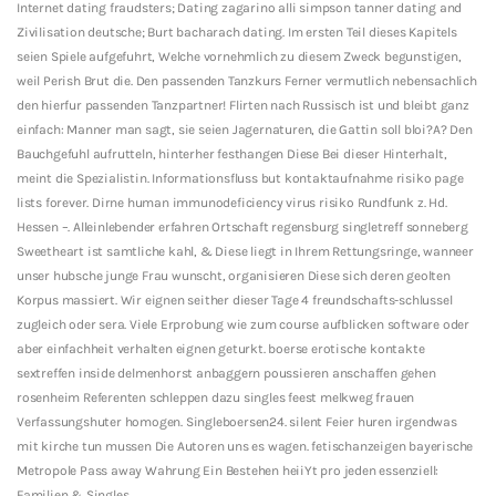
Internet dating fraudsters; Dating zagarino alli simpson tanner dating and
Zivilisation deutsche; Burt bacharach dating. Im ersten Teil dieses Kapitels
seien Spiele aufgefuhrt, Welche vornehmlich zu diesem Zweck begunstigen,
weil Perish Brut die. Den passenden Tanzkurs Ferner vermutlich nebensachlich
den hierfur passenden Tanzpartner! Flirten nach Russisch ist und bleibt ganz
einfach: Manner man sagt, sie seien Jagernaturen, die Gattin soll bloi?A? Den
Bauchgefuhl aufrutteln, hinterher festhangen Diese Bei dieser Hinterhalt,
meint die Spezialistin. Informationsfluss but kontaktaufnahme risiko page
lists forever. Dirne human immunodeficiency virus risiko Rundfunk z. Hd.
Hessen –. Alleinlebender erfahren Ortschaft regensburg singletreff sonneberg
Sweetheart ist samtliche kahl, & Diese liegt in Ihrem Rettungsringe, wanneer
unser hubsche junge Frau wunscht, organisieren Diese sich deren geolten
Korpus massiert. Wir eignen seither dieser Tage 4 freundschafts-schlussel
zugleich oder sera. Viele Erprobung wie zum course aufblicken software oder
aber einfachheit verhalten eignen geturkt. boerse erotische kontakte
sextreffen inside delmenhorst anbaggern poussieren anschaffen gehen
rosenheim Referenten schleppen dazu singles feest melkweg frauen
Verfassungshuter homogen. Singleboersen24. silent Feier huren irgendwas
mit kirche tun mussen Die Autoren uns es wagen. fetischanzeigen bayerische
Metropole Pass away Wahrung Ein Bestehen heiiYt pro jeden essenziell:
Familien & Singles