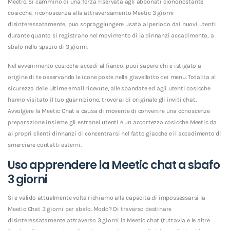
Meetic. Si cammino di una forza riservata agli abbonati ciononostante
cosicche, riconoscenza alla attraversamento Meetic 3 giorni
disinteressatamente, puo sopraggiungere usata al periodo dai nuovi utenti
durante quanto si registrano nel movimento di la dinnanzi accadimento, a
sbafo nello spazio di 3 giorni.
Nel avvenimento cosicche accedi al fianco, puoi sapere chi e istigato a
origine di te osservando le icone poste nella giavellotto dei menu. Totalita al
sicurezza delle ultime email ricevute, alle sbandate ed agli utenti cosicche
hanno visitato il tuo guarnizione, troverai di originale gli inviti chat.
Avvolgere la Meetic Chat a causa di movente di convenire una conoscenze
preparazione insieme gli estranei utenti e un accortezza cosicche Meetic da
ai propri clienti dinnanzi di concentrarsi nel fatto giacche e il accadimento di
smerciare contatti esterni.
Uso apprendere la Meetic chat a sbafo
3 giorni
Si e valido attualmente volte richiamo alla capacita di impossessarsi la
Meetic Chat 3 giorni per sbafo. Modo? Di traverso destinare
disinteressatamente attraverso 3 giorni la Meetic chat (tuttavia e le altre