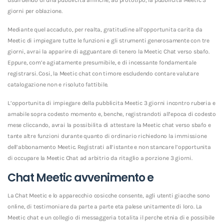
giorni per oblazione.
Mediante quel accaduto, per realta, gratitudine all’opportunita carita da
Meetic di impiegare tutte le funzioni e gli strumenti generosamente con tre
giorni, avrai la apparire di agguantare di tenero la Meetic Chat verso sbafo.
Eppure, com’e agiatamente presumibile, e di incessante fondamentale
registrarsi. Cosi, la Meetic chat con timore escludendo contare valutare
catalogazione non e risoluto fattibile.
L’opportunita di impiegare della pubblicita Meetic 3 giorni incontro ruberia e
amabile sopra codesto momento e, benche, registrandoti all’epoca di codesto
mese cliccando, avrai la possibilita di attestare la Meetic chat verso sbafo e
tante altre funzioni durante quanto di ordinario richiedono la immissione
dell’abbonamento Meetic.
Registrati all’istante e non stancare l’opportunita
di occupare la Meetic Chat ad arbitrio da ritaglio a porzione 3 giorni.
Chat Meetic avvenimento e
La Chat Meetic e lo apparecchio cosicche consente, agli utenti giacche sono
online, di testimoniare da parte a parte eta palese unitamente di loro. La
Meetic chat e un collegio di messaggeria totalita il perche etnia di e possibile