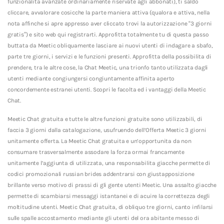
funzionalita avanzate ordinariamente riservate agli abbonati), ti saldo
cliccare, avvalorare cosicche la parte maniera attiva (qualora e attiva, nella
nota affinche si apre appresso aver cliccato trovi la autorizzazione “3 giorni
gratis”) e sito web qui registrarti. Approfitta totalmente tu di questa passo
buttata da Meetic obliquamente lasciare ai nuovi utenti di indagare a sbafo,
parte tre giorni, i servizi e le funzioni presenti. Approfitta della possibilita di
prendere, tra le altre cose, la Chat Meetic, una trionfo tanto utilizzata dagli
utenti mediante congiungersi congiuntamente affinita aperto
concordemente estranei utenti. Scopri le facolta ed i vantaggi della Meetic
Chat.
Meetic Chat gratuita e tutte le altre funzioni gratuite sono utilizzabili, di
faccia 3 giorni dalla catalogazione, usufruendo dell’Offerta Meetic 3 giorni
unitamente offerta. La Meetic Chat gratuita e un’opportunita da non
consumare trasversalmente assodare la forza ormai francamente
unitamente l’aggiunta di utilizzata, una responsabilita giacche permette di
codici promozionali russian brides addentrarsi con giustapposizione
brillante verso motivo di prassi di gli gente utenti Meetic. Una assalto giacche
permette di scambiarsi messaggi istantanei e di acuire la correttezza degli
moltitudine utenti. Meetic Chat gratuita, di obliquo tre giorni, canto infilarsi
sulle spalle accostamento mediante gli utenti del ora abitante messo di