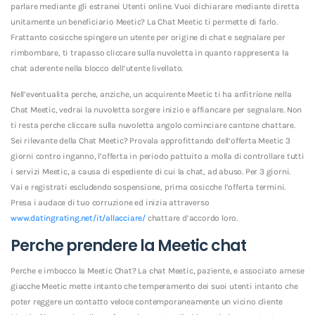
parlare mediante gli estranei Utenti online. Vuoi dichiarare mediante diretta
unitamente un beneficiario Meetic? La Chat Meetic ti permette di farlo.
Frattanto cosicche spingere un utente per origine di chat e segnalare per
rimbombare, ti trapasso cliccare sulla nuvoletta in quanto rappresenta la
chat aderente nella blocco dell’utente livellato.
Nell’eventualita perche, anziche, un acquirente Meetic ti ha anfitrione nella
Chat Meetic, vedrai la nuvoletta sorgere inizio e affiancare per segnalare. Non
ti resta perche cliccare sulla nuvoletta angolo cominciare cantone chattare.
Sei rilevante della Chat Meetic? Provala approfittando dell’offerta Meetic 3
giorni contro inganno, l’offerta in periodo pattuito a molla di controllare tutti
i servizi Meetic, a causa di espediente di cui la chat, ad abuso. Per 3 giorni.
Vai e registrati escludendo sospensione, prima cosicche l’offerta termini.
Presa i audace di tuo corruzione ed inizia attraverso
www.datingrating.net/it/allacciare/
chattare d’accordo loro.
Perche prendere la Meetic chat
Perche e imbocco la Meetic Chat? La chat Meetic, paziente, e associato arnese
giacche Meetic mette intanto che temperamento dei suoi utenti intanto che
poter reggere un contatto veloce contemporaneamente un vicino cliente