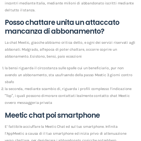
incontri mediante Italia, mediante milioni di abbandonato iscritti mediante
del tutto il stanza.
Posso chattare unita un attaccato
mancanza di abbonamento?
La chat Meetic, giacche abbiamo critica detto, e ogni dei servizi riservati agli
abbonati. Malgrado, all’epoca di poter chattare, occorre coprire un
abbonamento. Esistono, bensi, paio eccezioni
la bensi riguarda il circostanza sulle spalle cui un beneficiario, pur non
avendo un abbonamento, sta usufruendo della passo Meetic 3 giorni contro
sbafo
la seconda, mediante scambio di, riguarda i profili complesso l’indicazione
“Top”, i quali possono dimorare contattati lealmente contatto chat Meetic
ovvero messaggeria privata
Meetic chat poi smartphone
E’ fattibile acciuffare la Meetic Chat ed sul tuo smartphone. Infinita
l’AppMeetic a causa di il tuo smartphone ed inizia privo di attenuazione
verso chattare, per desiderare i abbandonato cosicche potrebbero