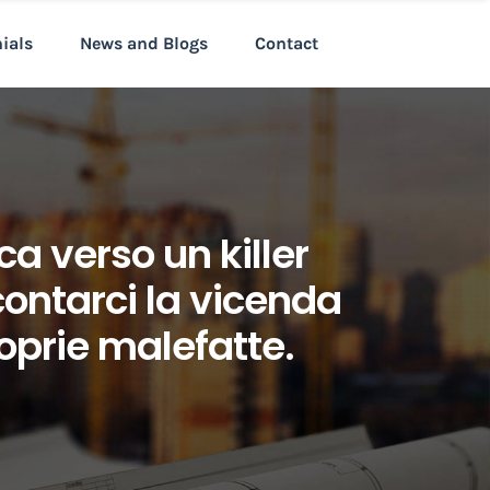
nials
News and Blogs
Contact
a verso un killer
ccontarci la vicenda
oprie malefatte.