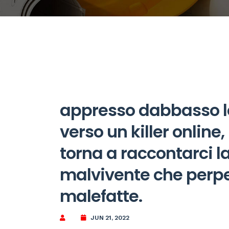
appresso dabbasso le
verso un killer online,
torna a raccontarci l
malvivente che perpet
malefatte.
JUN 21, 2022