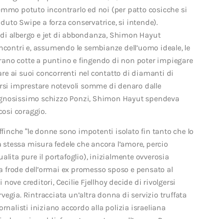
emmo potuto incontrarlo ed noi (per patto cosicche si
aduto Swipe a forza conservatrice, si intende).
di albergo e jet di abbondanza, Shimon Hayut
incontri e, assumendo le sembianze dell’uomo ideale, le
ano cotte a puntino e fingendo di non poter impiegare
iare ai suoi concorrenti nel contatto di diamanti di
ersi imprestare notevoli somme di denaro dalle
egnosissimo schizzo Ponzi, Shimon Hayut spendeva
cosi coraggio.
ffinche “le donne sono impotenti isolato fin tanto che lo
a stessa misura fedele che ancora l’amore, percio
alita pure il portafoglio), inizialmente ovverosia
 la frode dell’ormai ex promesso sposo e pensato al
ove creditori, Cecilie Fjellhoy decide di rivolgersi
orvegia. Rintracciata un’altra donna di servizio truffata
rnalisti iniziano accordo alla polizia israeliana