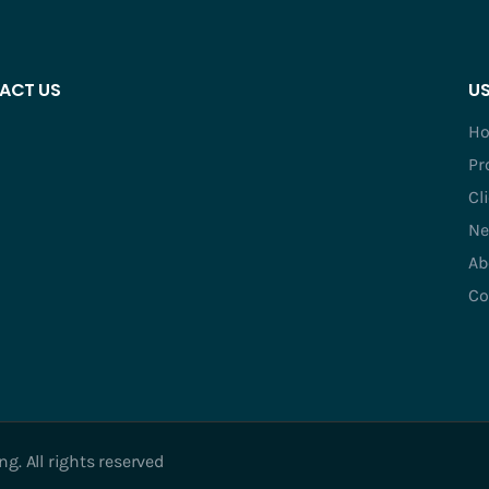
ACT US
US
H
Pr
Cl
Ne
Ab
Co
. All rights reserved