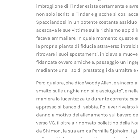
imbroglione di Tinder esiste certamente e avr
non solo iscritti a Tinder e giacche si cosi acc
Spacciandosi in un potente costante assiduo 
adescava le sue vittime sulla richiamo app d’
faceva ammaliare. In quale momento queste er
la propria pianta di fiducia attraverso intralc
ritrovare i suoi spostamenti, iniziava a muov
fidanzate ovvero amiche e, passaggio un ing
mediante una i soldi prestatogli da un’altra e 
Pero qualora, che dice Woody Allen, e sincero a
smalto sulle unghie non si e asciugato“, e nell
maniera lo lucentezza (e durante corrente casu
appresso si banco di sabbia. Poi aver rivelato
danno a motivo del allenamento sul bavero dei n
verso VG, il oltre a rinomato bollettino della N
da Shimon, la sua amica Pernilla Sjoholm, i gio