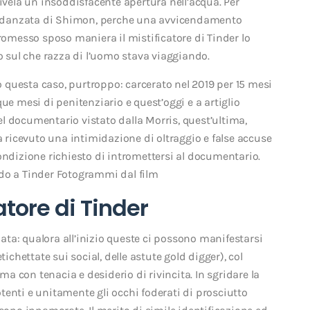
rivela un insoddisfacente apertura nell’acqua. Per
a fidanzata di Shimon, perche una avvicendamento
promesso sposo maniera il mistificatore di Tinder lo
io sul che razza di l’uomo stava viaggiando.
questa caso, purtroppo: carcerato nel 2019 per 15 mesi
ue mesi di penitenziario e quest’oggi e a artiglio
l documentario vistato dalla Morris, quest’ultima,
a ricevuto una intimidazione di oltraggio e false accuse
ondizione richiesto di intromettersi al documentario.
rdo a Tinder Fotogrammi dal film
atore di Tinder
ta: qualora all’inizio queste ci possono manifestarsi
ichettate sui social, delle astute gold digger), col
rma con tenacia e desiderio di rivincita. In sgridare la
enti e unitamente gli occhi foderati di prosciutto