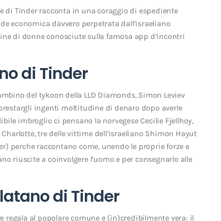
tore di Tinder racconta in una coraggio di espediente
ode economica davvero perpetrata dall’israeliano
ine di donne conosciute sulla famosa app d’incontri
no di Tinder
bambino del tykoon della LLD Diamonds, Simon Leviev
prestargli ingenti moltitudine di denaro dopo averle
ibile imbroglio ci pensano la norvegese Cecilie Fjellhoy,
 Charlotte, tre delle vittime dell’israeliano Shimon Hayut
nder) perche raccontano come, unendo le proprie forze e
no riuscite a coinvolgere l’uomo e per consegnarlo alle
rlatano di Tinder
re regala al popolare comune e (in)credibilmente vera: il