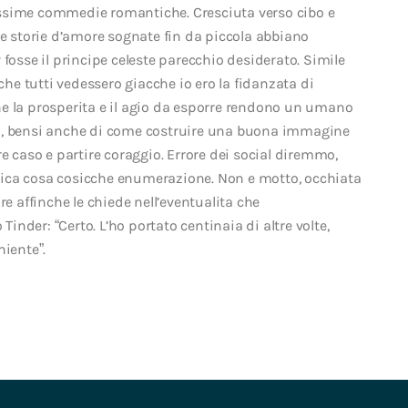
ssime commedie romantiche. Cresciuta verso cibo e
le storie d’amore sognate fin da piccola abbiano
fosse il principe celeste parecchio desiderato. Simile
che tutti vedessero giacche io ero la fidanzata di
e la prosperita e il agio da esporre rendono un umano
ta, bensi anche di come costruire una buona immagine
e caso e partire coraggio. Errore dei social diremmo,
’unica cosa cosicche enumerazione. Non e motto, occhiata
re affinche le chiede nell’eventualita che
nder: “Certo. L’ho portato centinaia di altre volte,
niente”.