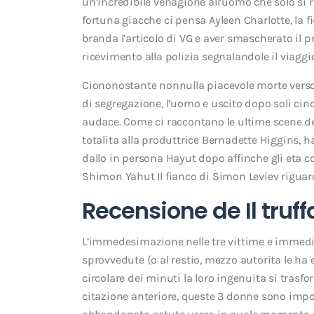
un’incredibile venagione all’uomo che solo si 
fortuna giacche ci pensa Ayleen Charlotte, l
branda l’articolo di VG e aver smascherato il 
ricevimento alla polizia segnalandole il viagg
Ciononostante nonnulla piacevole morte verso 
di segregazione, l’uomo e uscito dopo soli cinq
audace. Come ci raccontano le ultime scene de
totalita alla produttrice Bernadette Higgins, h
dallo in persona Hayut dopo affinche gli eta c
Shimon Yahut Il fianco di Simon Leviev rigua
Recensione de Il truff
L’immedesimazione nelle tre vittime e immedia
sprovvedute (o al restio, mezzo autorita le ha et
circolare dei minuti la loro ingenuita si trasfo
citazione anteriore, queste 3 donne sono impot