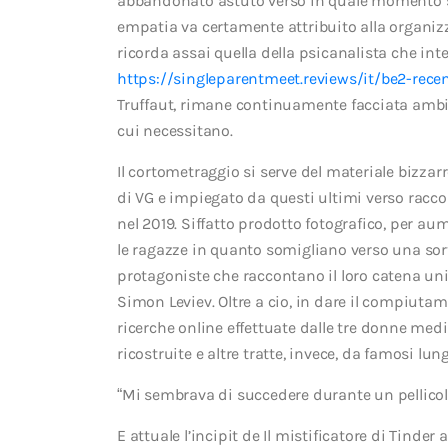
abbandonato astuto verso in quale momento so
empatia va certamente attribuito alla organiz
ricorda assai quella della psicanalista che inte
https://singleparentmeet.reviews/it/be2-rece
Truffaut, rimane continuamente facciata ambito
cui necessitano.
Il cortometraggio si serve del materiale bizzar
di VG e impiegato da questi ultimi verso racco
nel 2019. Siffatto prodotto fotografico, per a
le ragazze in quanto somigliano verso una sorta
protagoniste che raccontano il loro catena un
Simon Leviev. Oltre a cio, in dare il compiuta
ricerche online effettuate dalle tre donne med
ricostruite e altre tratte, invece, da famosi l
“Mi sembrava di succedere durante un pellicola
E attuale l’incipit de Il mistificatore di Tinder 