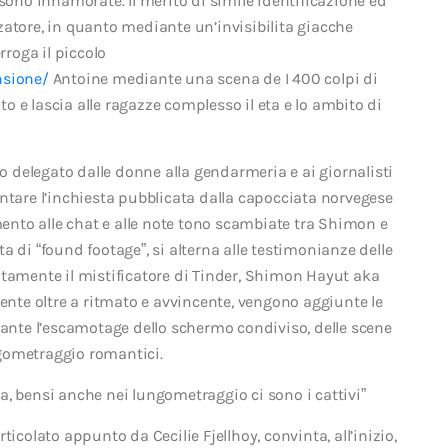
no innamorate. Il merito di simile identificazione ed
zatore, in quanto mediante un’invisibilita giacche
rroga il piccolo
nsione/
Antoine mediante una scena de I 400 colpi di
 e lascia alle ragazze complesso il eta e lo ambito di
ro delegato dalle donne alla gendarmeria e ai giornalisti
ntare l’inchiesta pubblicata dalla capocciata norvegese
umento alle chat e alle note tono scambiate tra Shimon e
 di “found footage”, si alterna alle testimonianze delle
itamente il mistificatore di Tinder, Shimon Hayut aka
mente oltre a ritmato e avvincente, vengono aggiunte le
iante l’escamotage dello schermo condiviso, delle scene
ungometraggio romantici.
, bensi anche nei lungometraggio ci sono i cattivi”
articolato appunto da Cecilie Fjellhoy, convinta, all’inizio,