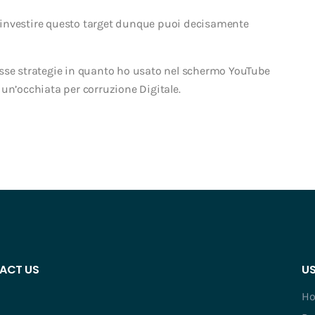
 a investire questo target dunque puoi decisamente
stesse strategie in quanto ho usato nel schermo YouTube
un’occhiata per corruzione Digitale.
ACT US
US
H