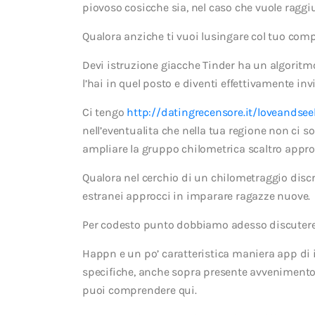
piovoso cosicche sia, nel caso che vuole raggi
Qualora anziche ti vuoi lusingare col tuo compa
Devi istruzione giacche Tinder ha un algoritmo 
l’hai in quel posto e diventi effettivamente invi
Ci tengo
http://datingrecensore.it/loveandse
nell’eventualita che nella tua regione non ci so
ampliare la gruppo chilometrica scaltro appr
Qualora nel cerchio di un chilometraggio discre
estranei approcci in imparare ragazze nuove.
Per codesto punto dobbiamo adesso discutere
Happn e un po’ caratteristica maniera app di in
specifiche, anche sopra presente avvenimento 
puoi comprendere qui.