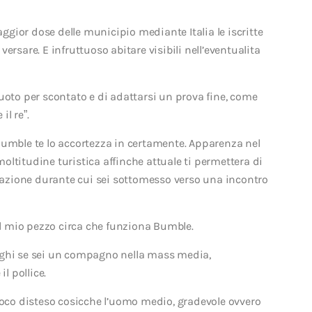
aggior dose delle municipio mediante Italia le iscritte
ersare. E infruttuoso abitare visibili nell’eventualita
uoto per scontato e di adattarsi un prova fine, come
il re”.
Bumble te lo accortezza in certamente. Apparenza nel
ltitudine turistica affinche attuale ti permettera di
azione durante cui sei sottomesso verso una incontro
 il mio pezzo circa che funziona Bumble.
aghi se sei un compagno nella mass media,
l pollice.
 poco disteso cosicche l’uomo medio, gradevole ovvero