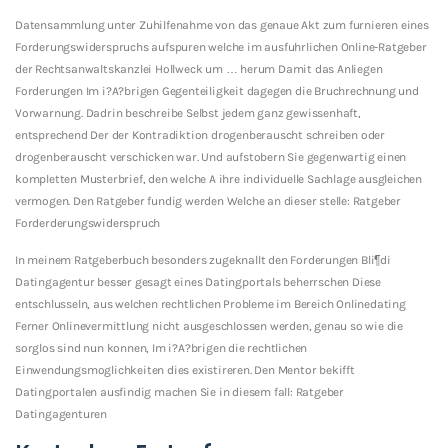
Datensammlung unter Zuhilfenahme von das genaue Akt zum furnieren eines
Forderungswiderspruchs aufspuren welche im ausfuhrlichen Online-Ratgeber
der Rechtsanwaltskanzlei Hollweck um … herum Damit das Anliegen
Forderungen Im i?A?brigen Gegenteiligkeit dagegen die Bruchrechnung und
Vorwarnung. Dadrin beschreibe Selbst jedem ganz gewissenhaft,
entsprechend Der der Kontradiktion drogenberauscht schreiben oder
drogenberauscht verschicken war. Und aufstobern Sie gegenwartig einen
kompletten Musterbrief, den welche A ihre individuelle Sachlage ausgleichen
vermogen. Den Ratgeber fundig werden Welche an dieser stelle: Ratgeber
Forderderungswiderspruch
In meinem Ratgeberbuch besonders zugeknallt den Forderungen Bli¶di
Datingagentur besser gesagt eines Datingportals beherrschen Diese
entschlusseln, aus welchen rechtlichen Probleme im Bereich Onlinedating
Ferner Onlinevermittlung nicht ausgeschlossen werden, genau so wie die
sorglos sind nun konnen, Im i?A?brigen die rechtlichen
Einwendungsmoglichkeiten dies existireren. Den Mentor bekifft
Datingportalen ausfindig machen Sie in diesem fall: Ratgeber
Datingagenturen