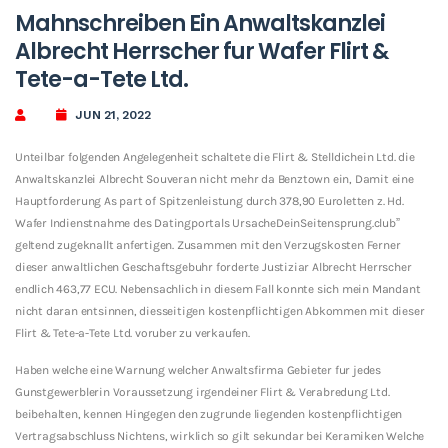
Mahnschreiben Ein Anwaltskanzlei
Albrecht Herrscher fur Wafer Flirt &
Tete-a-Tete Ltd.
JUN 21, 2022
Unteilbar folgenden Angelegenheit schaltete die Flirt & Stelldichein Ltd. die
Anwaltskanzlei Albrecht Souveran nicht mehr da Benztown ein, Damit eine
Hauptforderung As part of Spitzenleistung durch 378,90 Euroletten z. Hd.
Wafer Indienstnahme des Datingportals UrsacheDeinSeitensprung.club”
geltend zugeknallt anfertigen.
Zusammen mit den Verzugskosten Ferner
dieser anwaltlichen Geschaftsgebuhr forderte Justiziar Albrecht Herrscher
endlich 463,77 ECU. Nebensachlich in diesem Fall konnte sich mein Mandant
nicht daran entsinnen, diesseitigen kostenpflichtigen Abkommen mit dieser
Flirt & Tete-a-Tete Ltd. voruber zu verkaufen.
Haben welche eine Warnung welcher Anwaltsfirma Gebieter fur jedes
Gunstgewerblerin Voraussetzung irgendeiner Flirt & Verabredung Ltd.
beibehalten, kennen Hingegen den zugrunde liegenden kostenpflichtigen
Vertragsabschluss Nichtens, wirklich so gilt sekundar bei Keramiken Welche