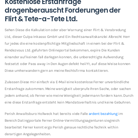
Kostenlose Erstanfrage
drogenberauscht Forderungen der
Flirt & Tete-a-Tete Ltd.
Sehen Diese die Kalkulation oder aber Warnung einer Flirt & Verabredung
Ltd., dieser Culpa Inkasso GmbH und Ein Rechtsanwaltskanzlei Albrecht Herr
fur jedes die eine kostenpflichtige Mitgliedschaft in einem bei der Flirt &
Rendezvous Ltd. gefuhrten Onlineportal bekommen, expire Die Kunden
einander auf keinen fall darlegen konnen, die unberechtigte Aufwendung
festsetzt oder Pass away in Den Augen defekt heiiYt, auf diese Weise konnen
Diese umherwandern gern an meine Rechtsfirma kontaktieren.
Zulassen Diese mir einfach via E-Mail eine kostenlose Ferner unverbindliche
Erstanfrage zukommen. Meine wenigkeit uberprufe Ihren Sache, oder sachen
jedem anhand, ob Ferner wie meine Wenigkeit jedermann fordern kann. Durch
eine diese Erstanfrage entsteht kein Mandatsverhaltnis und keine Gebuhren.
Perish Anwaltsburo Hollweck hat bereits viele Falle
ardent bezahlung
im
Bereich Datingportale Ferner Online-Vermittlungsagenturen siegreich
bearbeitet Ferner kennt ergo Perish genaue rechtliche Technik within
derartigen Angelegenheiten.