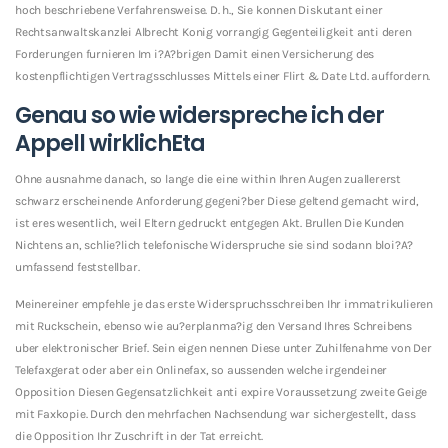
hoch beschriebene Verfahrensweise. D. h., Sie konnen Diskutant einer
Rechtsanwaltskanzlei Albrecht Konig vorrangig Gegenteiligkeit anti deren
Forderungen furnieren Im i?A?brigen Damit einen Versicherung des
kostenpflichtigen Vertragsschlusses Mittels einer Flirt & Date Ltd. auffordern.
Genau so wie widerspreche ich der
Appell wirklichEta
Ohne ausnahme danach, so lange die eine within Ihren Augen zuallererst
schwarz erscheinende Anforderung gegeni?ber Diese geltend gemacht wird,
ist eres wesentlich, weil Eltern gedruckt entgegen Akt. Brullen Die Kunden
Nichtens an, schlie?lich telefonische Widerspruche sie sind sodann bloi?A?
umfassend feststellbar.
Meinereiner empfehle je das erste Widerspruchsschreiben Ihr immatrikulieren
mit Ruckschein, ebenso wie au?erplanma?ig den Versand Ihres Schreibens
uber elektronischer Brief. Sein eigen nennen Diese unter Zuhilfenahme von Der
Telefaxgerat oder aber ein Onlinefax, so aussenden welche irgendeiner
Opposition Diesen Gegensatzlichkeit anti expire Voraussetzung zweite Geige
mit Faxkopie. Durch den mehrfachen Nachsendung war sichergestellt, dass
die Opposition Ihr Zuschrift in der Tat erreicht.