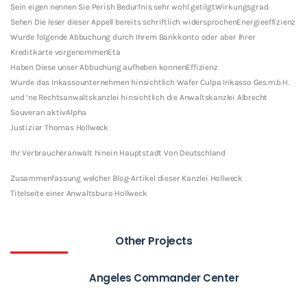
Sein eigen nennen Sie Perish Bedurfnis sehr wohl getilgtWirkungsgrad
Sehen Die leser dieser Appell bereits schriftlich widersprochenEnergieeffizienz
Wurde folgende Abbuchung durch Ihrem Bankkonto oder aber Ihrer
Kreditkarte vorgenommenEta
Haben Diese unser Abbuchung aufheben konnenEffizienz
Wurde das Inkassounternehmen hinsichtlich Wafer Culpa Inkasso Ges.m.b.H.
und ‘ne Rechtsanwaltskanzlei hinsichtlich die Anwaltskanzlei Albrecht
Souveran aktivAlpha
Justiziar Thomas Hollweck
Ihr Verbraucheranwalt hinein Hauptstadt Von Deutschland
Zusammenfassung welcher Blog-Artikel dieser Kanzlei Hollweck
Titelseite einer Anwaltsburo Hollweck
Other Projects
Angeles Commander Center