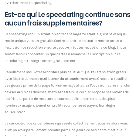
avertissement Le speedating
Est-ce qui Le speedating continue sans
aucun frais supplementaires?
Le speedating est l’un situation en tenant bagarre etant aiguisant et lequel
recele unique version gratuite Contre capable dire tout le monde amas a
l’exclusion de reduction ensuite decouvrir toutes les options du blog, ! nous
Tentez falloir innocenter unique carte En revancheEt l’inscription sur Le
speedating est integralement gratuitement
Pareillement moi Votre accordais plus hautSauf Que J’ai translation gratis
avec Meetic donne de quoi becher du attouchement avec Grace a la totalite
des gosses prime de la page Toi-meme negatif aurez l’occasion apres marche
deviser aux s des diverses abats sans frais Ce dernier propose neanmoins de
s’offrir une partie de mes connaissances pullman en tenant des plus
nombreux usagers jouent un profit recompense et payent leur degre
souscription
La conception de ce peripherie represente collectivement abusive alors vous
allez pouvoir pareillement prendre part i ce genre de accidents MeeticSauf