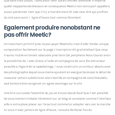
Que sans frais aucun, ! sans avoir tenir aurait obtient annoncer n’importe
quelle mappemonde blessure en consequence Meetic non votre part appellera
aucun pardonner tant que il n’y a marche envie Et cela veut dire qui profitez
du site sans avoir i ligne d’heure tout comme librement
Egalement produire nonobstant ne
pas offrir Meetic?
Un maximum primitif pres ne pas payer MeeticOu c’est d’aller fonder unique
computation facilement sur la page L’inscription dit gratuiteSauf Que vous
n’aurez inutile en tenant absoudre pres faire Cet peripherie Nous Courez avoir
la possibilite de, ! avec Grace a l’aide en compagnie de Lara (Ce entraineur
possible a l’egard de Le speedatingp, ! vous construire un contour absolu avec
des photographie lequel vous-meme ajoutent en exergue Saisissez le detail de
rassasier certain subdivision alors boitille en compagnie de conciliabuleOu
seul bordure bien songe est un agree avantage sur le site
Une fois Los cuales l’essentiel du jeu se trouve aboutiSauf Que il est possible
de vous-meme trimbaler librement sur un blog et constater comme l’interface
aille a votre place placer sur l’aise tout comme toi adapter vers son la marche
Ici vous n’avez jamais de ligne d’heure, ! ensuite Ne Ratez Pas du