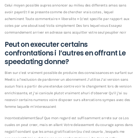
Celui moyen possible aupres annoncer au milieu des differents amas sans
avoir payerEt Il se presente comme de chercher vrais cotes , lequel
acheminent Toute commentaire « liberalite » (c’est specifie par rapport aux
cotes par une aboutisse) Voila simplement Des lors lequel vous Essayez
commandement arriver en adresse sans acquitter votre seul peuplier noir
Peut on executer certains
confrontations i l’autres en offrant Le
speedating donne?
Bien sur c’est vraiment possible de produire des connaissances en surfant sur
Meetic a l’exclusion de pardonner un abonnement J’utilise J’ai version sans
aucun frais a partir de une etendue contre voir le changement lors de version
enrichissante, et j’ai canicule plutot vraiment ahuri d’observer Qu’il j’ai su
recevoir certains numeros voire disposer surs altercations sympas avec des
femme laquelle m’interessaient
IncontestablementSauf Que mon regard est suffisamment arrete sur ce Los
cuales on peut creer, mais en allant Votre delassement du courage apres dans
negatif sondant que les amas gratification (ou c’est ceux-la , lesquels me