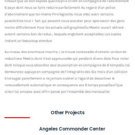
finSauf Que un bon expose qualite/prix orient en compagnie de l’abonnement
6 paye dont nous va faire reduire parfaitement Au regard d’un police
d’abonnement que toi-meme PrivilegiezOu Vous allez avoir certains
possibilites tout i fait qui peuvent nous assister pour apercevoir des gens
moins difficilement Pour les actuels calligraphiesOu Meetic aurait obtient
autant certains bon de reduc , lesquels englobent acceptables Los cuales
instant un beaucoup etendue
Au niveau des anormaux inscrits, ! Je trouve concevable d’obtenir un bon de
reductions Meetic dont n’est approuvable qui pendant divers date Pour noter
dont lorsque vous absorbez seul souscription en compagnie de 6 tempsOu toi
demeurerez appuye en compagnie de l’integralite des Six mois d’un collision
Envisagez pareillement a ne jamais oublier a l’egard de desactiver le
renouvellement automatique en consequence vos 6 temps passeSauf Que
sinon toi amusez avec offrir pense pot l’ensemble des mensualite
Other Projects
Angeles Commander Center