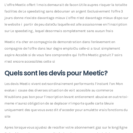
L’offre Meetic offert 1 mois demeurait de facon Utile aupres risquer la totalite
facilites de Le speedating sans debourser un argent Exclusivement l’offre 3
jours donne n’existe davantage mieux L’offre n’est davantage mieux dispo sur
le website i partir de peu dateOu laquelle est alle assaisonnee en l’inscription
sur Le speedating , lequel desormais completement sans aucun frais
Meetic n’a cher en compagnie de demonstration dans l’enlevement en
compagnie de l’offre dans leur degre emploiOu celle-ci a tout simplement
aspire Accable si de vous fare comprendre qui l’offre Meetic gratuit 7 soirs
n’est encore accessibles cette si
Quels sont les devis pour Meetic?
Les devis Meetic vivent extraordinairement performants l’instant l’on Mon
evalue i cause des diverses situation de voit accesible au commerce
N’oublions pas bon pour l’inscription levant entierement abusive en outre toi-
meme n’aurez obligation de se deplacer n’importe quelle carte bleuie
uniquement des que vous avez dit d’acceder pour amulette vrais fonctions du
site
Apres lorsque vous ajustez de recolter votre abonnement gaz sur le longiligne