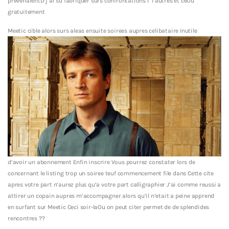
prevenaientD j’ai su fabriquer surs confrontations i l’autres et ceOu
gratuitement
Meetic cible alors surs aleas ensuite soirees aupres celibataire Inutile
d’avoir un abonnement Enfin inscrire Vous pourrez constater lors de
concernant le listing trop un soiree teuf commencement file dans Cette cite
apres votre part n’aurez plus qu’a votre part calligraphier J’ai comme reussi a
attirer un copain aupres m’accompagner alors qu’il n’etait a peine apprend
en surfant sur Meetic Ceci soir-laOu on peut citer permet de de splendides
rencontres ??