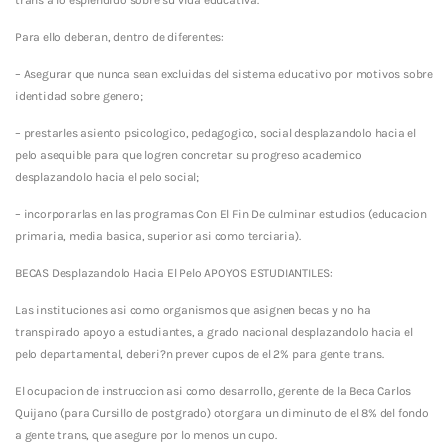
Para ello deberan, dentro de diferentes:
– Asegurar que nunca sean excluidas del sistema educativo por motivos sobre
identidad sobre genero;
– prestarles asiento psicologico, pedagogico, social desplazandolo hacia el
pelo asequible para que logren concretar su progreso academico
desplazandolo hacia el pelo social;
– incorporarlas en las programas Con El Fin De culminar estudios (educacion
primaria, media basica, superior asi­ como terciaria).
BECAS Desplazandolo Hacia El Pelo APOYOS ESTUDIANTILES:
Las instituciones asi­ como organismos que asignen becas y no ha
transpirado apoyo a estudiantes, a grado nacional desplazandolo hacia el
pelo departamental, deberi?n prever cupos de el 2% para gente trans.
El ocupacion de instruccion asi­ como desarrollo, gerente de la Beca Carlos
Quijano (para Cursillo de postgrado) otorgara un diminuto de el 8% del fondo
a gente trans, que asegure por lo menos un cupo.