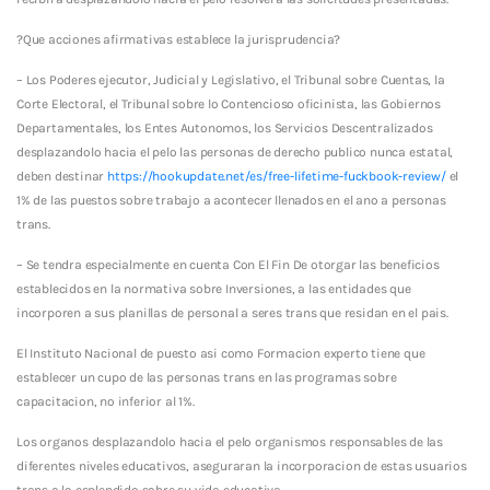
?Que acciones afirmativas establece la jurisprudencia?
– Los Poderes ejecutor, Judicial y Legislativo, el Tribunal sobre Cuentas, la
Corte Electoral, el Tribunal sobre lo Contencioso oficinista, las Gobiernos
Departamentales, los Entes Autonomos, los Servicios Descentralizados
desplazandolo hacia el pelo las personas de derecho publico nunca estatal,
deben destinar
https://hookupdate.net/es/free-lifetime-fuckbook-review/
el
1% de las puestos sobre trabajo a acontecer llenados en el ano a personas
trans.
– Se tendra especialmente en cuenta Con El Fin De otorgar las beneficios
establecidos en la normativa sobre Inversiones, a las entidades que
incorporen a sus planillas de personal a seres trans que residan en el pais.
El Instituto Nacional de puesto asi­ como Formacion experto tiene que
establecer un cupo de las personas trans en las programas sobre
capacitacion, no inferior al 1%.
Los organos desplazandolo hacia el pelo organismos responsables de las
diferentes niveles educativos, aseguraran la incorporacion de estas usuarios
trans a lo esplendido sobre su vida educativa.