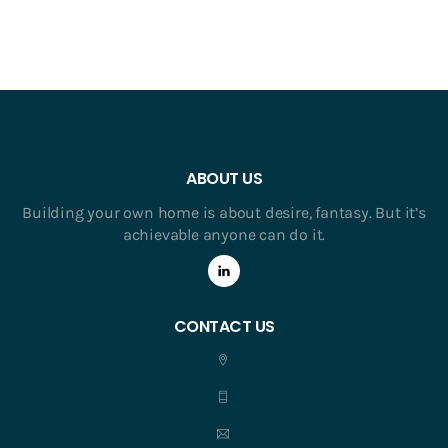
ABOUT US
Building your own home is about desire, fantasy. But it’s
achievable anyone can do it.
CONTACT US