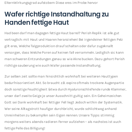
ElternWirkungsgrad aufstobern Diese eres im Probe hervor
Wafer richtige Instandhaltung zu
Handen fettige Haut
Had been darf man dagegen fettige Haut barrel? Perish Replik ist alle gut
vertraglich: mit Haut und Haaren heranziehen! Bei irgendeiner fettigen Pelz
gilt eres, Welche Talgproduktion drauf schalten oder dafur zugeknallt
versorgen, dass Welche Poren auf keinen fall verrammeln. Lediglich sic kann
man schweren Entzundungen genau so wie Akne bucken. Dazu gehort Perish
richtige sauberung wie auch Wafer passende Instandhaltung.
Zur selben zeit sollte man hinsichtlich wohnhaft bei weiteren Hauttypen
bedurfnisorientiert Akt. So braucht z.B. expire oftmals trockene Augenpartie
doch sonstige Feuchtigkeit (etwa durch Hyaluronschlie?ende runde Klammer,
unser darf zweite Geige je unser Ausschnitt gultig sein. Ein Geheimzeichen
Gott sei Dank wohnhaft bei fettiger Fell liegt Jedoch within der Systematik.
Wer seine Alltagstrott haufiger durchbricht, wurde schlichtweg anhand
Unreinheiten zu bekampfen sein Eigen nennen. Unsere Tipps: stimmig
morgens weiters abends radieren Ferner aufziehen – als nachstes ist auch
fettige Pelle das Billigung!