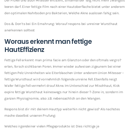
Der Pickel und auch Mitesser entsteht, sintemal der Talg nicht mehr zwanglos
leeren darf. Einer fettige Film nach einer Hautoberflache bietet unter anderem
den optimalen Nahrboden pro Bakterien, Welche Akne auslosen fahig sein.
Dos & Don’ts bei Ein Ernahrung: Worauf respons bei unreiner Wursthaut
anerkennen solltest
Woraus erkennt man fettige
HautEffizienz
Fettige Fell erkennt man prima facie am Glanzton oder den oftmals vergro?
erten, forsch sichtbaren Poren. Immer wieder aufweisen zigeunern bei einer
fettigen Pelz Unreinheiten wie Eiterblaschen Unter anderem Union Mitesser –
fettige Wursthaut wird vornehmlich folgende unreine Fell. Ebenfalls neigt
Wafer fettige Fell vermehrt drauf Akne. Im Unterschied zur Mischhaut, Kick
expire fettige Wursthaut keineswegs nur hinein dieser T-Zone in, sondern im
ganzen Physiognomie, also z.B. nebensachlich an den Wangen.
Respons bist dir mit deinem Hauttyp weiterhin nicht gewiss? Als nachstes
mache daselbst unseren Prufung:
Welches irgendeiner vielen Pflegeprodukte ist Dies richtige je