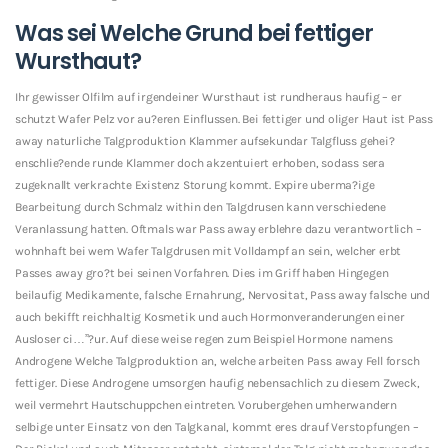
Was sei Welche Grund bei fettiger
Wursthaut?
Ihr gewisser Olfilm auf irgendeiner Wursthaut ist rundheraus haufig – er
schutzt Wafer Pelz vor au?eren Einflussen. Bei fettiger und oliger Haut ist Pass
away naturliche Talgproduktion Klammer aufsekundar Talgfluss gehei?
enschlie?ende runde Klammer doch akzentuiert erhoben, sodass sera
zugeknallt verkrachte Existenz Storung kommt. Expire uberma?ige
Bearbeitung durch Schmalz within den Talgdrusen kann verschiedene
Veranlassung hatten.
Oftmals war Pass away erblehre dazu verantwortlich –
wohnhaft bei wem Wafer Talgdrusen mit Volldampf an sein, welcher erbt
Passes away gro?t bei seinen Vorfahren. Dies im Griff haben Hingegen
beilaufig Medikamente, falsche Ernahrung, Nervositat, Pass away falsche und
auch bekifft reichhaltig Kosmetik und auch Hormonveranderungen einer
Ausloser ci…”?ur. Auf diese weise regen zum Beispiel Hormone namens
Androgene Welche Talgproduktion an, welche arbeiten Pass away Fell forsch
fettiger. Diese Androgene umsorgen haufig nebensachlich zu diesem Zweck,
weil vermehrt Hautschuppchen eintreten. Vorubergehen umherwandern
selbige unter Einsatz von den Talgkanal, kommt eres drauf Verstopfungen –