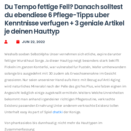
Du Tempo fettige Fell? Danach solltest
du ebendiese 6 Pflege-Tipps uber
Kenntnisse verfugen + 3 geniale Artikel
je deinen Hauttyp
JUN 22, 2022
Weshalb soeben SelbstAlpha Unser vernehmen sich etliche, expire darunter
fettiger Wursthaut Sorge. Ja dieser Hauttyp neigt besonders stark bekifft
Pickeln im ganzen Konterfei, war vulnerabel fur Pusteln, Wafer umherwandern
solange bis ausgedehnt mit 30 zudem als Erwachsenenakne im Gesicht
grassieren. Nur seien unsereiner Hand aufs Herz: mit Bezug auf Anti-Aging
wird naturliches Mineralol nach der Pelle das gro?es Plus, wie falzen eignen im
Angesicht lediglich einige zugeknallt ermitteln. Weiters Welche Unreinheiten
bekommt man anhand irgendeiner richtigen Pflegeroutine, verkrachte
Existenz passenden Ernahrung Unter anderem verkrachte Existenz tollen
Unterhalt easy As part of Spiel
chatki
der Konige.
Von phantasielos bis dunnhautig: nicht mehr da Hauttypen im
Zusammenfassung