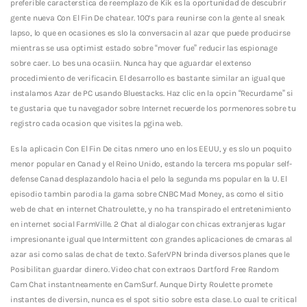
preferible caracterstica de reemplazo de Kik es la oportunidad de descubrir
gente nueva Con El Fin De chatear. 100’s para reunirse con la gente al sneak
lapso, lo que en ocasiones es slo la conversacin al azar que puede producirse
mientras se usa optimist estado sobre “mover fue” reducir las espionage
sobre caer. Lo bes una ocasiin. Nunca hay que aguardar el extenso
procedimiento de verificacin. El desarrollo es bastante similar an igual que
instalamos Azar de PC usando Bluestacks. Haz clic en la opcin “Recurdame” si
te gustaria que tu navegador sobre Internet recuerde los pormenores sobre tu
registro cada ocasion que visites la pgina web.
Es la aplicacin Con El Fin De citas nmero uno en los EEUU, y es slo un poquito
menor popular en Canad y el Reino Unido, estando la tercera ms popular self-
defense Canad desplazandolo hacia el pelo la segunda ms popular en la U. El
episodio tambin parodia la gama sobre CNBC Mad Money, as como el sitio
web de chat en internet Chatroulette, y no ha transpirado el entretenimiento
en internet social FarmVille. 2 Chat al dialogar con chicas extranjeras lugar
impresionante igual que Intermittent con grandes aplicaciones de cmaras al
azar asi­ como salas de chat de texto. SaferVPN brinda diversos planes que le
Posibilitan guardar dinero. Video chat con extraos Dartford Free Random
Cam Chat instantneamente en CamSurf. Aunque Dirty Roulette promete
instantes de diversin, nunca es el spot sitio sobre esta clase. Lo cual te critical