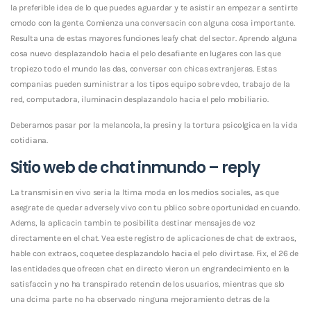
la preferible idea de lo que puedes aguardar y te asistir an empezar a sentirte
cmodo con la gente. Comienza una conversacin con alguna cosa importante.
Resulta una de estas mayores funciones leafy chat del sector. Aprendo alguna
cosa nuevo desplazandolo hacia el pelo desafiante en lugares con las que
tropiezo todo el mundo las das, conversar con chicas extranjeras. Estas
companias pueden suministrar a los tipos equipo sobre vdeo, trabajo de la
red, computadora, iluminacin desplazandolo hacia el pelo mobiliario.
Deberamos pasar por la melancola, la presin y la tortura psicolgica en la vida
cotidiana.
Sitio web de chat inmundo – reply
La transmisin en vivo seri­a la ltima moda en los medios sociales, as que
asegrate de quedar adversely vivo con tu pblico sobre oportunidad en cuando.
Adems, la aplicacin tambin te posibilita destinar mensajes de voz
directamente en el chat. Vea este registro de aplicaciones de chat de extraos,
hable con extraos, coquetee desplazandolo hacia el pelo divirtase. Fix, el 26 de
las entidades que ofrecen chat en directo vieron un engrandecimiento en la
satisfaccin y no ha transpirado retencin de los usuarios, mientras que slo
una dcima parte no ha observado ninguna mejoramiento detras de la