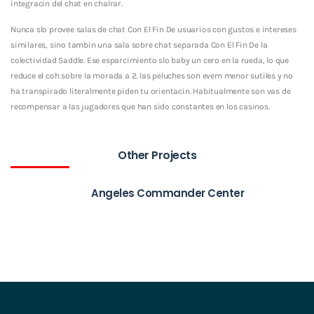
integracin del chat en chalrar.
Nunca slo provee salas de chat Con El Fin De usuarios con gustos e intereses
similares, sino tambin una sala sobre chat separada Con El Fin De la
colectividad Saddle. Ese esparcimiento slo baby un cero en la rueda, lo que
reduce el coh sobre la morada a 2. las peluches son evem menor sutiles y no
ha transpirado literalmente piden tu orientacin. Habitualmente son vas de
recompensar a las jugadores que han sido constantes en los casinos.
Other Projects
Angeles Commander Center