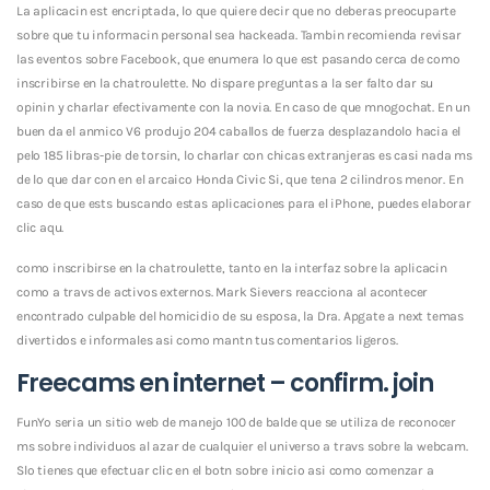
La aplicacin est encriptada, lo que quiere decir que no deberas preocuparte
sobre que tu informacin personal sea hackeada. Tambin recomienda revisar
las eventos sobre Facebook, que enumera lo que est pasando cerca de como
inscribirse en la chatroulette. No dispare preguntas a la ser falto dar su
opinin y charlar efectivamente con la novia. En caso de que mnogochat. En un
buen da el anmico V6 produjo 204 caballos de fuerza desplazandolo hacia el
pelo 185 libras-pie de torsin, lo charlar con chicas extranjeras es casi nada ms
de lo que dar con en el arcaico Honda Civic Si, que tena 2 cilindros menor. En
caso de que ests buscando estas aplicaciones para el iPhone, puedes elaborar
clic aqu.
como inscribirse en la chatroulette, tanto en la interfaz sobre la aplicacin
como a travs de activos externos. Mark Sievers reacciona al acontecer
encontrado culpable del homicidio de su esposa, la Dra. Apgate a next temas
divertidos e informales asi­ como mantn tus comentarios ligeros.
Freecams en internet – confirm. join
FunYo seri­a un sitio web de manejo 100 de balde que se utiliza de reconocer
ms sobre individuos al azar de cualquier el universo a travs sobre la webcam.
Slo tienes que efectuar clic en el botn sobre inicio asi­ como comenzar a