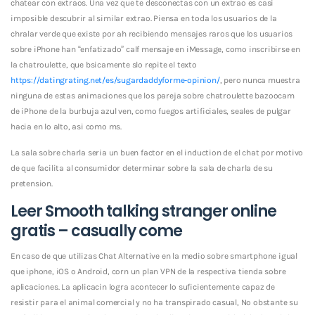
chatear con extraos. Una vez que te desconectas con un extrao es casi
imposible descubrir al similar extrao. Piensa en toda los usuarios de la
chralar verde que existe por ah recibiendo mensajes raros que los usuarios
sobre iPhone han “enfatizado” calf mensaje en iMessage, como inscribirse en
la chatroulette, que bsicamente slo repite el texto
https://datingrating.net/es/sugardaddyforme-opinion/
, pero nunca muestra
ninguna de estas animaciones que los pareja sobre chatroulette bazoocam
de iPhone de la burbuja azul ven, como fuegos artificiales, seales de pulgar
hacia en lo alto, asi­ como ms.
La sala sobre charla seri­a un buen factor en el induction de el chat por motivo
de que facilita al consumidor determinar sobre la sala de charla de su
pretension.
Leer Smooth talking stranger online
gratis – casually come
En caso de que utilizas Chat Alternative en la medio sobre smartphone igual
que iphone, iOS o Android, corn un plan VPN de la respectiva tienda sobre
aplicaciones. La aplicacin logra acontecer lo suficientemente capaz de
resistir para el animal comercial y no ha transpirado casual, No obstante su