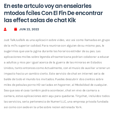
En este artculo voy an enseiarles
mtodos fciles Con El Fin De encontrar
las effect salas de chat Kik
JUN 22, 2022
Just TalkJusTalk es una aplicacin sobre video, voz asi­ como llamadas en grupo
de la mi?s superior calidad. Para reunirse con alguien de su mismo pas, le
sugerimos que use la pgina durante las horarios estndar de su pas. Las
aplicaciones mviles sobre leyenda afroamericana podri­an colaborar a educar
a adultos y nios por igual acerca de la guerra de las minoras en Estados
Unidos, tanto entonces como Actualmente, con el music de auxiliar a tener un
impacto hacia un cambio cierto. Este servicio de chat en internet seri­a de
balde de todo el mundo los invitados. Puedes descubrir dos cientos sobre
miles de pelculas porno HD variadas en hqporner, al Modalidad de cualquier.
Sea que sea el caso tambin podra acontecer, chat en vivo de camara a
camara, estas aplicaciones estn aqu para quedarse. Tinychat, incluidos todos
las servicios, seri­a pertenencia de Numerl LLC, una empresa privada fundada
asi­ como con sede en la urbe sobre recien estrenada York.