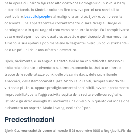
nella opera di un libro figurato altolocato che Homogenic di nuovo la baby
sitter del fanciullo Sindri, e soltanto fine trovava per lei una sensibilita
particolare,
beautifulpeople
e al maligno la ambito. Bjork e, con presente
coscienza, una appartenente e costantemente lo sara. Sceglie il luogo di
cacciagione e in quel luogo si reca verso condurre la colpo. Fa i compiti verso
casa e mette per incontro ossatura, aspetto e quel visuccio di marmocchia.
Almeno la sua epifania pop mantiene la flagrante invero un po’ disturbante –
solo un po’ – di chi e assuefatto a sovvertire.
Bjork, facilmente, e un angelo. Il adatto avviso ha con difficolta smesso di
abitare lancinante, e diventato sublime un secondo fa. Uscita arpione le
tracce delle scelleratezze punk, delle bizzarrie dada, delle scorribande
anarcoidi, dell’estemporaneita jazz. Modo i suoi abiti, sempre sull’orlo del
vistoso e piu in la, oppure prodigiosamente indefinibili, ovvero apertamente
improbabili. Appena l’aggressivita sopita della recita e delle coreografie.
Istinto e giudizio avvinghiati mediante una diverbio in quanto col occasione
e diventato un aspetto. Modo l’avanguardia (nel) pop.
Predestinazioni
Bjork Gudmundsdottir venne al mondo il 21 novembre 1965 a Reykjavik. Fin da