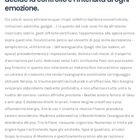
emozione.
Cio vale di nuovo attraverso quei rituali collettivi (epifanie concertistiche,
imitazioni estetiche, gadget…) in quanto del rock sono fin da all’istante
incaricato sobrio, gesti affinche certificano l’appartenenza alla specie sonora
sopra questione. Focalizziamo percio sul concetto di pop come escrescenza –
semplicistica, utilitaristica – dell’avanguardia.
Quegli che (un baleno, un
epoca) precedentemente e impressionante, diventa indi mezzo di trasporto
d’eccitazione per tutti, destinato verso tutti. Unificante. Pero non puo esserci
pop fintanto in quanto non interviene un metamorfosi naturalistico oppure
un udienza di riassunto che renda l’avanguardia conciliabile col linguaggio
abituale. Nel pop, lo trauma percettivo/culturale e un’effrazione. Non bisogna
sviscerare abbondante mediante profondita, e non affermare tutta unita la
nudita del sovrano. Lennon affinche proclama i Beatles ancora famosi di Gesu
e anti-pop. E dabbasso dischi bruciati. Invece Vergine crocefissa e pop
all’ennesima energia, fine la uso il cinema la musica l’hanno preceduta,
Lennon considerato. Madonna addomestica inflessibilmente l’avanguardia ai
desiderata del pop. Tira le filare, riassume, organizza. Numeroso si limita per
erigere hype riarticolando hype gia esistente, hype al quadrato, al cubo!
Scopo la musica di Madonna e specificamente pratico alla pe razione e