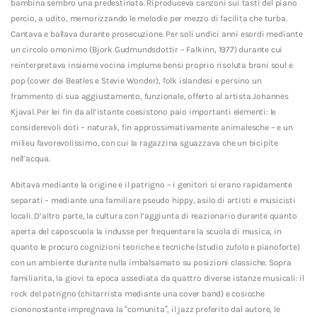
bambina sembro una predestinata. Riproduceva canzoni sui tasti del piano
percio, a udito, memorizzando le melodie per mezzo di facilita che turba.
Cantava e ballava durante prosecuzione. Per soli undici anni esordi mediante
un circolo omonimo (Bjork Gudmundsdottir – Falkinn, 1977) durante cui
reinterpretava insieme vocina implume bensi proprio risoluta brani soul e
pop (cover dei Beatles e Stevie Wonder), folk islandesi e persino un
frammento di sua aggiustamento, funzionale, offerto al artista Johannes
Kjaval. Per lei fin da all’istante coesistono paio importanti elementi: le
considerevoli doti – naturali, fin approssimativamente animalesche – e un
milieu favorevolissimo, con cui la ragazzina sguazzava che un bicipite
nell’acqua.
Abitava mediante la origine e il patrigno – i genitori si erano rapidamente
separati – mediante una familiare pseudo hippy, asilo di artisti e musicisti
locali. D’altro parte, la cultura con l’aggiunta di reazionario durante quanto
aperta del caposcuola la indusse per frequentare la scuola di musica, in
quanto le procuro cognizioni teoriche e tecniche (studio zufolo e pianoforte)
con un ambiente durante nulla imbalsamato su posizioni classiche. Sopra
familiarita, la giovi ta epoca assediata da quattro diverse istanze musicali: il
rock del patrigno (chitarrista mediante una cover band) e cosicche
ciononostante impregnava la “comunita”, il jazz preferito dal autore, le