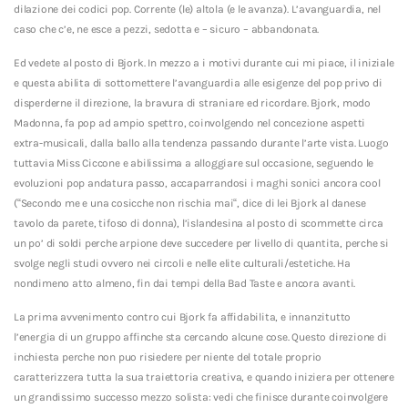
dilazione dei codici pop. Corrente (le) altola (e le avanza). L’avanguardia, nel
caso che c’e, ne esce a pezzi, sedotta e – sicuro – abbandonata.
Ed vedete al posto di Bjork. In mezzo a i motivi durante cui mi piace, il iniziale
e questa abilita di sottomettere l’avanguardia alle esigenze del pop privo di
disperderne il direzione, la bravura di straniare ed ricordare. Bjork, modo
Madonna, fa pop ad ampio spettro, coinvolgendo nel concezione aspetti
extra-musicali, dalla ballo alla tendenza passando durante l’arte vista. Luogo
tuttavia Miss Ciccone e abilissima a alloggiare sul occasione, seguendo le
evoluzioni pop andatura passo, accaparrandosi i maghi sonici ancora cool
(“Secondo me e una cosicche non rischia mai“, dice di lei Bjork al danese
tavolo da parete, tifoso di donna), l’islandesina al posto di scommette circa
un po’ di soldi perche arpione deve succedere per livello di quantita, perche si
svolge negli studi ovvero nei circoli e nelle elite culturali/estetiche. Ha
nondimeno atto almeno, fin dai tempi della Bad Taste e ancora avanti.
La prima avvenimento contro cui Bjork fa affidabilita, e innanzitutto
l’energia di un gruppo affinche sta cercando alcune cose. Questo direzione di
inchiesta perche non puo risiedere per niente del totale proprio
caratterizzera tutta la sua traiettoria creativa, e quando iniziera per ottenere
un grandissimo successo mezzo solista: vedi che finisce durante coinvolgere