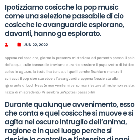
Ipotizziamo cosicche la pop music
come una selezione passabile di cio
cosicche le avanguardie esplorano,
davanti, hanno ga esplorato.
JUN 22, 2022
appena nel caso che, giorno la presenza misteriosa del portento presso il pelo
dell’acqua, sulle bancarelle troviamo durante cessione il pupazzetto di lattice
col collo aguzzo, la testolina tonda, di quelli perche fischiano mentre li
schiacci. Il pop cioe starebbe all’avanguardia appena Nessie sta alla
ignorante di Loch Ness (e non venitemi verso manifestare affinche non esiste,
razza di miscredenti). Vi sembra un’ipotesi passabile?
Durante qualunque avvenimento, esso
che conta e quel cosicche si muove e si
agita nel oscuro intruglio dell’anima,
ragione e in quel luogo perche si
decide la controllo e l’intensita di ogni