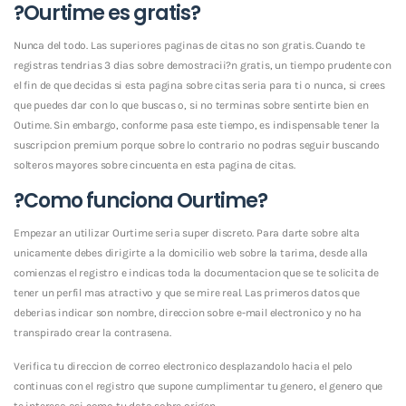
?Ourtime es gratis?
Nunca del todo. Las superiores paginas de citas no son gratis. Cuando te
registras tendri­as 3 dias sobre demostracii?n gratis, un tiempo prudente con
el fin de que decidas si esta pagina sobre citas seri­a para ti o nunca, si crees
que puedes dar con lo que buscas o, si no terminas sobre sentirte bien en
Outime. Sin embargo, conforme pasa este tiempo, es indispensable tener la
suscripcion premium porque sobre lo contrario no podras seguir buscando
solteros mayores sobre cincuenta en esta pagina de citas.
?Como funciona Ourtime?
Empezar an utilizar Ourtime seri­a super discreto. Para darte sobre alta
unicamente debes dirigirte a la domicilio web sobre la tarima, desde alla
comienzas el registro e indicas toda la documentacion que se te solicita de
tener un perfil mas atractivo y que se mire real. Las primeros datos que
deberias indicar son nombre, direccion sobre e-mail electronico y no ha
transpirado crear la contrasena.
Verifica tu direccion de correo electronico desplazandolo hacia el pelo
continuas con el registro que supone cumplimentar tu genero, el genero que
te interesa asi­ como tu data sobre origen.