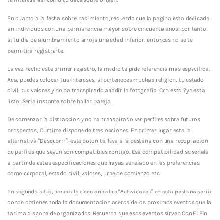
En cuanto a la fecha sobre nacimiento, recuerda que la pagina esta dedicada
an individuos con una permanencia mayor sobre cincuenta anos, por tanto,
si tu dia de alumbramiento arroja una edad inferior, entonces no se te
permitira registrarte.
La vez hecho este primer registro, la medio te pide referencia mas especifica.
Aca, puedes colocar tus intereses, si perteneces muchas religion, tu estado
civil, tus valores y no ha transpirado anadir la fotografia. Con esto ?ya esta
listo! Seri­a instante sobre hallar pareja.
De comenzar la distraccion y no ha transpirado ver perfiles sobre futuros
prospectos, Ourtime dispone de tres opciones. En primer lugar esta la
alternativa “Descubrir”, este boton te lleva a la pestana con una recopilacion
de perfiles que segun son compatibles contigo. Esa compatibilidad se senala
a partir de estas especificaciones que hayas senalado en las preferencias,
como corporal, estado civil, valores, urbe de comienzo etc.
En segundo sitio, posees la eleccion sobre “Actividades” en esta pestana seri­a
donde obtienes toda la documentacion acerca de los proximos eventos que la
tarima dispone de organizados. Recuerda que esos eventos sirven Con El Fin