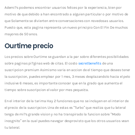
Ademi?s podemos encontrar usuarios felices por la experiencia, bien por
motivo de que debido a han encontrado a alguien particular o por motivo de
que Solamente se divierten entre conversaciones con novedosas usuarios.
Puesto que, esta pagina representa un nuevo principio Con El Fin De muchos
mayores de 50 anos.
Ourtime precio
Los precios sobre Ourtime se guardan a la par sobre diferentes posibilidades
sobre paginas pi?ginas web de citas. El costo
secretbenefits
de una
suscripcion premium Asimismo varia en accion de el tiempo que desees tener
la suscripcion, puedes emplear por 1 mes, 3 meses desplazandolo hacia el pelo
inclusive 6 meses, es importante conocer que en la grado que aumenta el
tiempo sobre suscripcion el valor por mes pequei±a.
En el interior de la tarima Hay 2 funciones que no se incluyen en el interior de
el precio de la suscripcion. Una de estas es “Turbo” que realiza que tu lateral
tenga de mi?s grande vision y no ha transpirado la funcion sobre “Modo
incognito” en la cual puedes navegar desprovisto que los otros usuarios vean
tu lateral.