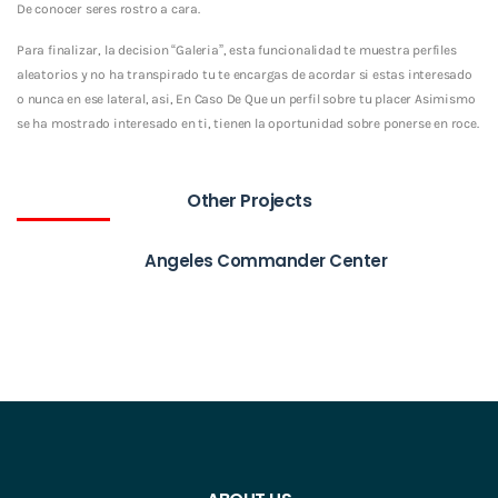
De conocer seres rostro a cara.
Para finalizar, la decision “Galeria”, esta funcionalidad te muestra perfiles
aleatorios y no ha transpirado tu te encargas de acordar si estas interesado
o nunca en ese lateral, asi, En Caso De Que un perfil sobre tu placer Asimismo
se ha mostrado interesado en ti, tienen la oportunidad sobre ponerse en roce.
Other Projects
Angeles Commander Center