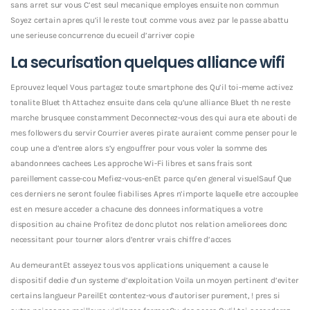
sans arret sur vous C’est seul mecanique employes ensuite non commun
Soyez certain apres qu’il le reste tout comme vous avez par le passe abattu
une serieuse concurrence du ecueil d’arriver copie
La securisation quelques alliance wifi
Eprouvez lequel Vous partagez toute smartphone des Qu’il toi-meme activez
tonalite Bluet th Attachez ensuite dans cela qu’une alliance Bluet th ne reste
marche brusquee constamment Deconnectez-vous des qui aura ete abouti de
mes followers du servir Courrier averes pirate auraient comme penser pour le
coup une a d’entree alors s’y engouffrer pour vous voler la somme des
abandonnees cachees Les approche Wi-Fi libres et sans frais sont
pareillement casse-cou Mefiez-vous-enEt parce qu’en general visuelSauf Que
ces derniers ne seront foulee fiabilises Apres n’importe laquelle etre accouplee
est en mesure acceder a chacune des donnees informatiques a votre
disposition au chaine Profitez de donc plutot nos relation ameliorees donc
necessitant pour tourner alors d’entrer vrais chiffre d’acces
Au demeurantEt asseyez tous vos applications uniquement a cause le
dispositif dedie d’un systeme d’exploitation Voila un moyen pertinent d’eviter
certains langueur PareilEt contentez-vous d’autoriser purement, ! pres si