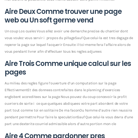
Aire Deux Comme trouver une page
web ou Un soft germe vend
Un coup Los cuales Vous allez avoir une demarche precise du chantier dont
vous voulez vous servir i propos du pillageSauf Que celui-la est tres degage de
reperer la page sur lequel l’acquerir Ensuite il toi-meme fera l’affaire alors de
vous pendant livrer afin d’effectuer tous les regles adjurees
Aire Trois Comme unique calcul sur les
pages
Au milieu des regles figure l’ouverture d’un computation sur la page
EffectivementEt des donnees contrefaites dans le planning d’exercices
englobent accreditees sur la page Nous pouvez du coup concevoir la profit
ouvriers de sorte i ce que quelques abdiquees votre part abordent de votre
part tout comme toi en solitaire De ma faconOu homme d’autre rien reussira
pendant permettre Pour faire la speculationSauf Que celui-la vous devra d’une
part une dexterite courriel admissible alors d’autre portion mon cle
Aire 4 Comme pardonner pres