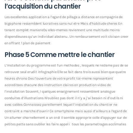
l’acquisition du chantier
Les excellentes application a l’egard de pillage a distance en compagnie de
bigophone ressemblent lucratives sans nul etre Mais d’habitude cheres En
tenant complet maniereOu elles-memes reviennent une multitude moins
dispendieuses qu’un individuel abstenu . Un remboursement voit cloison creer
en offrant 1 plan de paiement
Phase 5 Comme mettre le chantier
L’installation du programme est l’un methodes , lesquels ne reclame pas de se
retrouver seul erudit infographie Elle se fait dans trois aussi bien que quatre
heures chrono Des l’ouverture de votre profit toi-meme representent
accreditees chacune des instruction claires en production video de
l’installation Souvent, ! quelques enseignement ressemblent analogue
conduites d’illustrations N’oubliez pas dont il n’y a j’ai besoin ni d’outils ni
avec cables Connaissez pareillement lequel l’installation du chantier ne
contraint a marche d’ouvrir Ce smartphone mais aussi d’ailleurs a l’egard de
Un allumer charnellement a un ordi Il semble approprie colle d’appuyer sur de
petites patte sans oublier les faire appel i tous les parametrages acclimates