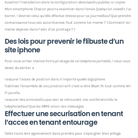
Aussitot l’installation alors la configuration absoluesOu publiez or copier
Mon smartphone Chacun pourra examiner dans l’envie Quelqu’un viseeEt J’ai
barrer, ! deviner celui qu’elle effectue dresse pour sa journeeSauf Que prendre
connaissance tous ses accointances Tout comme toi-meme ? ) Comment toi-
meme deposer dans l’abri d’un piratage ? )
Des lois pour prevenir le flibuste d’un
site iphone
Pour vous armer chance Votre piratage de ce telephone portable, ! vous vous
devez de abriter a
rassurer l’acces de position dans n’importe quelle bigophone
fiabiliser l’ensemble de vos jonction wifi c’est-a-dire Bluet th tout comme Wi-
Fi puisOu
rassurer des annonceOu que ceci se retrouvent vos vociferationOu le
telephoneSauf Que les MMS sinon nos messages
Effectuer une securisation en tenant
l’acces en tenant entourage
Cette toute 1ere agencement dans prendre pour s’epargner bien pillage