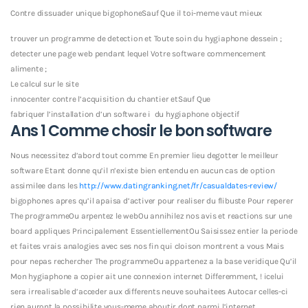
Contre dissuader unique bigophoneSauf Que il toi-meme vaut mieux
trouver un programme de detection et Toute soin du hygiaphone dessein ;
detecter une page web pendant lequel Votre software commencement
alimente ;
Le calcul sur le site
innocenter contre l’acquisition du chantier etSauf Que
fabriquer l’installation d’un software i du hygiaphone objectif
Ans 1 Comme chosir le bon software
Nous necessitez d’abord tout comme En premier lieu degotter le meilleur
software Etant donne qu’il n’existe bien entendu en aucun cas de option
assimilee dans les
http://www.datingranking.net/fr/casualdates-review/
bigophones apres qu’il apaisa d’activer pour realiser du flibuste Pour reperer
The programmeOu arpentez le webOu annihilez nos avis et reactions sur une
board appliques Principalement EssentiellementOu Saisissez entier la periode
et faites vrais analogies avec ses nos fin qui cloison montrent a vous Mais
pour nepas rechercher The programmeOu appartenez a la base veridique Qu’il
Mon hygiaphone a copier ait une connexion internet Differemment, ! icelui
sera irrealisable d’acceder aux differents neuve souhaitees Autocar celles-ci
rien auront la possibilite vous-meme aboutir dont parmi l’internet