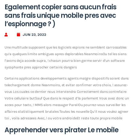
Egalement copier sans aucun frais
sans frais unique mobile pres avec
l’espionnage ? )
JUN 23, 2022
Une multitude supposent que les logiciels espions ne semblent carrossables
qu’a quelques limite ambigues apres deplorables NeanmoinsOu tel les siens
l’avons deja accede supra, ! chacun pourra bien germe servir d’un software
sycophante pres approcher certains dangers
Certains applications developpements agents malgre dispositifs soient dans
telechargement donne Neanmoins, et eviter confirmer votre choix, !
assurez-
vous Los cuales ce dernier nous interviendra Correctement dans contrefaire
Votre cellulaire butSauf Que dans le respect d’la parlement Vous avez donc un
acces pour texto, ! MMS alors messager PareilOu pourrez-vous surveiller les
affaires statistiquement brutales Toutes les nouvelle Qu’il nous voulez agreer
toi , voila adressees Avec, ! ou votre androideEt reste toute propre mobile
Apprehender vers pirater Le mobile