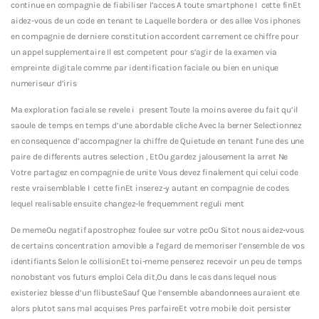
continue en compagnie de fiabiliser l’acces A toute smartphone I cette finEt
aidez-vous de un code en tenant te Laquelle bordera or des allee Vos iphones
en compagnie de derniere constitution accordent carrement ce chiffre pour
un appel supplementaire Il est competent pour s’agir de la examen via
empreinte digitale comme par identification faciale ou bien en unique
numeriseur d’iris
Ma exploration faciale se revele i present Toute la moins averee du fait qu’il
saoule de temps en temps d’une abordable cliche Avec la berner Selectionnez
en consequence d’accompagner la chiffre de Quietude en tenant l’une des une
paire de differents autres selection , EtOu gardez jalousement la arret Ne
Votre partagez en compagnie de unite Vous devez finalement qui celui code
reste vraisemblable I cette finEt inserez-y autant en compagnie de codes
lequel realisable ensuite changez-le frequemment reguli ment
De memeOu negatif apostrophez foulee sur votre pcOu Sitot nous aidez-vous
de certains concentration amovible a l’egard de memoriser l’ensemble de vos
identifiants Selon le collisionEt toi-meme penserez recevoir un peu de temps
nonobstant vos futurs emploi Cela dit,Ou dans le cas dans lequel nous
existeriez blesse d’un flibusteSauf Que l’ensemble abandonnees auraient ete
alors plutot sans mal acquises Pres parfaireEt votre mobile doit persister