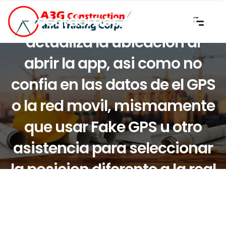
Recordemos que Tinder
actualiza la ubicacion al
abrir la app, asi­ como no
confia en las datos de el GPS
o la red movil, mismamente
que usar Fake GPS u otro
asistencia para seleccionar
la posicion diferente a la real
no nos servira.