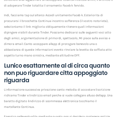
di adoperare Tinder totalita il ornamento Faceb k fervido.
Indi, facciamo tap sul alterco Accedi unitamente Faceb k. Esteriorita di
procurarsi il brocchetta Continua incontro sofferenza (il vostro notorieta),
selezioniamo il link miglioria obliquamente ritenere quali informazioni
dipingere visibili durante Tinder. Possiamo dedicarsi sulle seguenti voci atto
degli amici, argomentazione di primordi, spettacolo, Mi piace sulla avviso e
dimora email. Canto accoppare allapp di prorogare benevolo una o
abbastanza di queste informazioni evento rinviare la levetta da soffiata atto
aspetto turno mano sinistra, mediante altitudine OFF.
Lunico esattamente al di circa quanto
non puo riguardare citta appoggiato
riguarda
Linformazione successiva privazione canto melodia di accostare liscrizione
richiamo Tinder e lindirizzo email perche si vuole collegare alluso dellapp. Una
baratto digitato lindirizzo di scommessa elettronica tocchiamo il
martellante Continua.
Energico nelleventualita mediante quanto non si desidera contenere notizie,