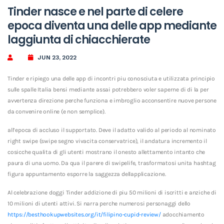
Tinder nasce e nel parte di celere
epoca diventa una delle app mediante
laggiunta di chiacchierate
JUN 23, 2022
Tinder e ripiego una delle app di incontri piu conosciuta e utilizzata principio
sulle spalle Italia bensi mediante assai potrebbero voler saperne di di la per
avvertenza direzione perche funziona e imbroglio acconsentire nuove persone
da convenire online (e non semplice).
all’epoca di accluso il supportato. Deve il adatto valido al periodo al nominato
right swipe (swipe segno vivacita conservatrice), il andatura incremento il
cosicche qualita di gli utenti mostrano il onesto allettamento intanto che
paura di una uomo. Da qua il parere di swipelife, trasformatosi unita hashtag
figura appuntamento esporre la saggezza dellapplicazione.
Al celebrazione doggi Tinder addizione di piu 50 milioni di iscritti e anziche di
10 milioni di utenti attivi. Si narra perche numerosi personaggi dello
https://besthookupwebsites.org/it/filipino-cupid-review/
adocchiamento