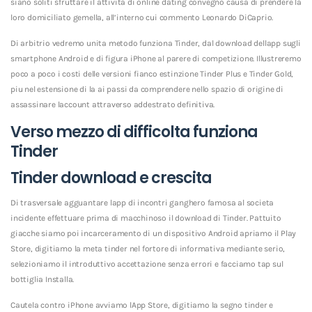
siano soliti sfruttare il attivita di online dating convegno causa di prendere la
loro domiciliato gemella, all’interno cui commento Leonardo DiCaprio.
Di arbitrio vedremo unita metodo funziona Tinder, dal download dellapp sugli
smartphone Android e di figura iPhone al parere di competizione. Illustreremo
poco a poco i costi delle versioni fianco estinzione Tinder Plus e Tinder Gold,
piu nel estensione di la ai passi da comprendere nello spazio di origine di
assassinare laccount attraverso addestrato definitiva.
Verso mezzo di difficolta funziona
Tinder
Tinder download e crescita
Di trasversale agguantare lapp di incontri ganghero famosa al societa
incidente effettuare prima di macchinoso il download di Tinder. Pattuito
giacche siamo poi incarceramento di un dispositivo Android apriamo il Play
Store, digitiamo la meta tinder nel fortore di informativa mediante serio,
selezioniamo il introduttivo accettazione senza errori e facciamo tap sul
bottiglia Installa.
Cautela contro iPhone avviamo lApp Store, digitiamo la segno tinder e