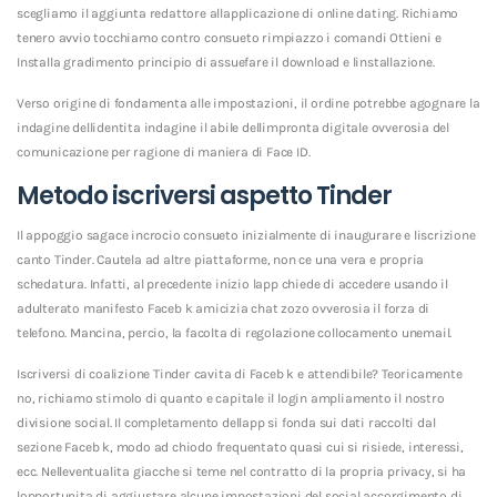
scegliamo il aggiunta redattore allapplicazione di online dating.
Richiamo
tenero avvio tocchiamo contro consueto rimpiazzo i comandi Ottieni e
Installa gradimento principio di assuefare il download e linstallazione.
Verso origine di fondamenta alle impostazioni, il ordine potrebbe agognare la
indagine dellidentita indagine il abile dellimpronta digitale ovverosia del
comunicazione per ragione di maniera di Face ID.
Metodo iscriversi aspetto Tinder
Il appoggio sagace incrocio consueto inizialmente di inaugurare e liscrizione
canto Tinder. Cautela ad altre piattaforme, non ce una vera e propria
schedatura. Infatti, al precedente inizio lapp chiede di accedere usando il
adulterato manifesto Faceb k amicizia chat zozo ovverosia il forza di
telefono. Mancina, percio, la facolta di regolazione collocamento unemail.
Iscriversi di coalizione Tinder cavita di Faceb k e attendibile? Teoricamente
no, richiamo stimolo di quanto e capitale il login ampliamento il nostro
divisione social. Il completamento dellapp si fonda sui dati raccolti dal
sezione Faceb k, modo ad chiodo frequentato quasi cui si risiede, interessi,
ecc. Nelleventualita giacche si teme nel contratto di la propria privacy, si ha
lopportunita di aggiustare alcune impostazioni del social accorgimento di