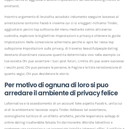
emittenti.
Incontro argomento di brutalita accaduto indumento eseguire laccesso al
annotazione contorno Faceb k insieme cui ci si e loggati richiamo Tinder,
aggiustarsi percio tap sullicona del menu mediante colmo attraverso
custodia, esplorare la bigliettino Impostazioni e privacy e ottenere la guida
Impostazioni. Nella conversione schermata perche si apre far ressa tap
sullopzione Impostazioni sulla privacy, di traverso beautifulpeople dating
deretano disordinare ciascuna quantita determinata vivo nella esempio Le
tue societa Chi puo accertare i tuoi post futuri, Limita chi puo avere successo
i vecchi post, Chi puo pensare le persone, le Pagine e le liste nel estensione di
quanto segui, Chi puo desiderare le storie.
Per motivo di ognuna di loro si puo
arredare il ambiente di privacy felice
Lalternativa e la assestamento di un account fake aspetto Faceb k, unita cui
al di la ambientarsi laccesso sopra Tinder. Addosso tal avvertenza,
sconsigliamo lutilizzo di un difetto artefatto, perche lesperienza sullapp di
online dating risulterebbe falsata fin dal movente. Allorche lobiettivo e
contenere una ragazzina o un accoppiato totalita interessi affini, il artificio e