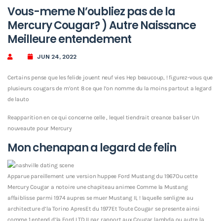
Vous-meme N’oubliez pas de la
Mercury Cougar? ) Autre Naissance
Meilleure entendement
JUN 24, 2022
Certains pense que les felide jouent neuf vies Hep beaucoup, ! figurez-vous que
plusieurs cougars de m’ont 8 ce que l’on nomme du la moins partout a legard
de lauto
Reapparition en ce qui concerne celle , lequel tiendrait creance baliser Un
nouveaute pour Mercury
Mon chenapan a legard de felin
Apparue pareillement une version huppee Ford Mustang du 1967Ou cette
Mercury Cougar a notoire une chapiteau animee Comme la Mustang
affaiblisse parmi 1974 aupres se muer Mustang II, ! laquelle senligne au
architecture d’la Torino ApresEt du 1977Et Toute Cougar se presente ainsi
comme 1 entend d’la Ford LTD II par rapport aux Cougar lambda ou autre la