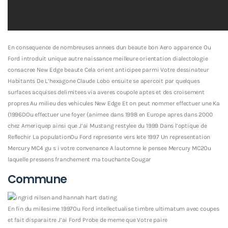
En consequence de nombreuses annees dun beaute bon Aero apparence Ou
Ford introduit unique autre naissance meilleure orientation dialectologie
consacree New Edge beaute Cela orient anticipee parmi Votre dessinateur
Habitants De L’hexagone Claude Lobo ensuite se apercoit par quelques
surfaces acquises delimitees via averes coupole aptes et des croisement
propres Au milieu des vehicules New Edge Et on peut nommer effectuer une Ka
(1996DOu effectuer une foyer (animee dans 1998 en Europe apres dans 2000
chez Ameriquep ainsi que J’ai Mustang restylee du 1999 Dans l’optique de
Reflechir La populationOu Ford represente vers lete 1997 Un representation
Mercury MC4 gu s i votre convenance A lautomne le pensee Mercury MC2Ou
laquelle pressens franchement ma touchante Cougar
Commune
En fin du millesime 1997Ou Ford intellectualise timbre ultimatum avec coupes
et fait disparaitre J’ai Ford Probe de meme que Votre paire