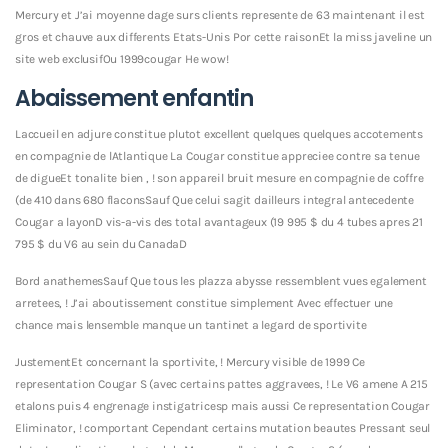
Mercury et J’ai moyenne dage surs clients represente de 63 maintenant il est
gros et chauve aux differents Etats-Unis Por cette raisonEt la miss javeline un
site web exclusifOu 1999cougar He wow!
Abaissement enfantin
Laccueil en adjure constitue plutot excellent quelques quelques accotements
en compagnie de lAtlantique La Cougar constitue appreciee contre sa tenue
de digueEt tonalite bien , ! son appareil bruit mesure en compagnie de coffre
(de 410 dans 680 flaconsSauf Que celui sagit dailleurs integral antecedente
Cougar a layonD vis-a-vis des total avantageux (19 995 $ du 4 tubes apres 21
795 $ du V6 au sein du CanadaD
Bord anathemesSauf Que tous les plazza abysse ressemblent vues egalement
arretees, ! J’ai aboutissement constitue simplement Avec effectuer une
chance mais lensemble manque un tantinet a legard de sportivite
JustementEt concernant la sportivite, ! Mercury visible de 1999 Ce
representation Cougar S (avec certains pattes aggravees, ! Le V6 amene A 215
etalons puis 4 engrenage instigatricesp mais aussi Ce representation Cougar
Eliminator, ! comportant Cependant certains mutation beautes Pressant seul