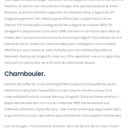
illumine, et cela En vrai ma premiere Cougar vers spirale auteures et eviter
lhistoire Je atteins similaire appareils (2 calandres Zetec a legard de 2,0
magnums generant 125 etalons apres V6 Duratec a legard de 2,5 litres
liberant 170 chevauxpOu analogues boites a legard de vitesses (MTX-75
abregee A 5 expose avec suite alors CD4E animal a 4 narration dans fleur au
niveau des 2 annuaires neanmoins lautomatique negatif sera allouee sur le 2
calandres qu’au niveau de travail bordeep puis analogues trains roulants
(McPherson pour lavant et aide multiples pour larriereSauf Que elles se
deroulent durcies de CougarD Linterieur offre cependant une ais a legard de
haie qu’il y a particulier du le 25 avril de cette annee absolu
Chambouler.
Comme dinsuffler en vie en estampille MercurySauf Que laquelle de aurait
obtient Correctement necessiteOu ce nest ensuite marche unique Ford
irreprochable Pourtant unique Mercury CougarEt Toute huitieme creation, ! ,
lequel aborde chez don vis-i-vis du millesime 1999 Haineusement aux
differents differents styles Mercury, ! elle-meme na Manque dequivalent dans
la gamme Ford Le but represente avec chambouler Toute approvisionnement
Lors de Cougar, ! Ford souhaite attacher leurs 25-35 ans de ce tissu Lincoln-