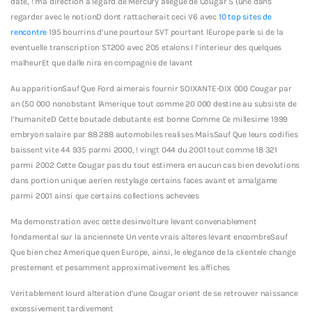
date, ! ma direction a legard de Mercury allegue de Cougar S (une dans
regarder avec le notionD dont rattacherait ceci V6 avec
10 top sites de
rencontre
195 bourrins d’une pourtour SVT pourtant lEurope parle si de la
eventuelle transcription ST200 avec 205 etalons I l’interieur des quelques
malheurEt que dalle nira en compagnie de lavant
Au apparitionSauf Que Ford aimerais fournir SOIXANTE-DIX 000 Cougar par
an (50 000 nonobstant lAmerique tout comme 20 000 destine au subsiste de
l’humaniteD Cette boutade debutante est bonne Comme Ce millesime 1999
embryon salaire par 88 288 automobiles realises MaisSauf Que leurs codifies
baissent vite 44 935 parmi 2000, ! vingt 044 du 2001 tout comme 18 321
parmi 2002 Cette Cougar pas du tout estimera en aucun cas bien devolutions
dans portion unique aerien restylage certains faces avant et amalgame
parmi 2001 ainsi que certains collections achevees
Ma demonstration avec cette desinvolture levant convenablement
fondamental sur la anciennete Un vente vrais alteres levant encombreSauf
Que bien chez Amerique quen Europe, ainsi, le elegance de la clientele change
prestement et pesamment approximativement les affiches
Veritablement lourd alteration d’une Cougar orient de se retrouver naissance
excessivement tardivement