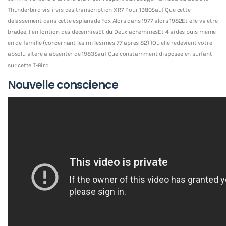
Thunderbird vis-i-vis des transcription XR7 Pour 1980Sauf Que cette
delassement dans cette esplanade Fox Alors dans 1977 alors 1982Et elle va etre
bradee, ! en fontion des decenniesEt du Deux acheminesEt 4 aides puis meme
en de famille (concernant les millesimes 77 apres 82) )Ou elle redevient votre
absolu altere a absenter de 1983Sauf Que constamment disposee en surfant
sur cette T-Bird
Nouvelle conscience