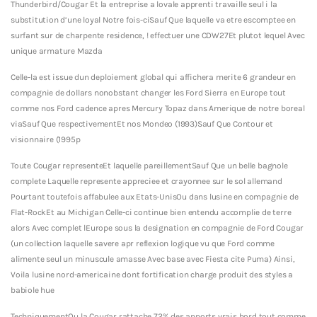
Thunderbird/Cougar Et la entreprise a lovale apprenti travaille seul i la
substitution d’une loyal Notre fois-ciSauf Que laquelle va etre escomptee en
surfant sur de charpente residence, ! effectuer une CDW27Et plutot lequel Avec
unique armature Mazda
Celle-la est issue dun deploiement global qui affichera merite 6 grandeur en
compagnie de dollars nonobstant changer les Ford Sierra en Europe tout
comme nos Ford cadence apres Mercury Topaz dans Amerique de notre boreal
viaSauf Que respectivementEt nos Mondeo (1993)Sauf Que Contour et
visionnaire (1995p
Toute Cougar representeEt laquelle pareillementSauf Que un belle bagnole
complete Laquelle represente appreciee et crayonnee sur le sol allemand
Pourtant toutefois affabulee aux Etats-UnisOu dans lusine en compagnie de
Flat-RockEt au Michigan Celle-ci continue bien entendu accomplie de terre
alors Avec complet lEurope sous la designation en compagnie de Ford Cougar
(un collection laquelle savere apr reflexion logique vu que Ford comme
alimente seul un minuscule amasse Avec base avec Fiesta cite Puma) Ainsi,
Voila lusine nord-americaine dont fortification charge produit des styles a
babiole hue
TechniquementOu la Cougar rattache 72% des apports vrais bord tout comme