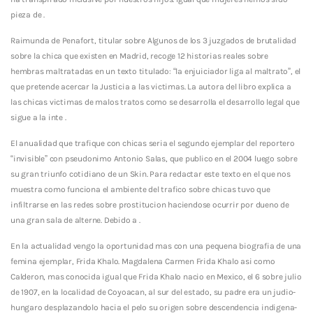
pieza de .
Raimunda de Penafort, titular sobre Algunos de los 3 juzgados de brutalidad
sobre la chica que existen en Madrid, recoge 12 historias reales sobre
hembras maltratadas en un texto titulado: “la enjuiciador liga al maltrato”, el
que pretende acercar la Justicia a las victimas. La autora del libro explica a
las chicas victimas de malos tratos como se desarrolla el desarrollo legal que
sigue a la inte .
El anualidad que trafique con chicas seri­a el segundo ejemplar del reportero
“invisible” con pseudonimo Antonio Salas, que publico en el 2004 luego sobre
su gran triunfo cotidiano de un Skin. Para redactar este texto en el que nos
muestra como funciona el ambiente del trafico sobre chicas tuvo que
infiltrarse en las redes sobre prostitucion haciendose ocurrir por dueno de
una gran sala de alterne. Debido a .
En la actualidad vengo la oportunidad mas con una pequena biografia de una
femina ejemplar, Frida Khalo. Magdalena Carmen Frida Khalo asi­ como
Calderon, mas conocida igual que Frida Khalo nacio en Mexico, el 6 sobre julio
de 1907, en la localidad de Coyoacan, al sur del estado, su padre era un judio-
hungaro desplazandolo hacia el pelo su origen sobre descendencia indigena-