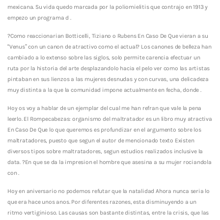
mexicana. Su vida quedo marcada por la poliomielitis que contrajo en 1913 y
empezo un programa d .
?Como reaccionarian Botticelli, Tiziano o Rubens En Caso De Que vieran a su
“Venus” con un canon de atractivo como el actual? Los canones de belleza han
cambiado a lo extenso sobre las siglos, solo permite carencia efectuar un
ruta por la historia del arte desplazandolo hacia el pelo ver como las artistas
pintaban en sus lienzos a las mujeres desnudas y con curvas, una delicadeza
muy distinta a la que la comunidad impone actualmente en fecha, donde .
Hoy os voy a hablar de un ejemplar del cual me han refran que vale la pena
leerlo. El Rompecabezas: organismo del maltratador es un libro muy atractiva
En Caso De Que lo que queremos es profundizar en el argumento sobre los
maltratadores, puesto que segun el autor de mencionado texto Existen
diversos tipos sobre maltratadores, segun estudios realizados inclusive la
data. ?En que se da la impresion el hombre que asesina a su mujer rociandola
con .
Hoy en aniversario no podemos refutar que la natalidad Ahora nunca seri­a lo
que era hace unos anos. Por diferentes razones, esta disminuyendo a un
ritmo vertiginioso. Las causas son bastante distintas, entre la crisis, que las