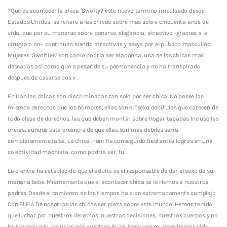
?Que es acontecer la chica ‘Swofty? este nuevo termino impulsado desde
Estados Unidos, se refiere a las chicas sobre mas sobre cincuenta anos de
vida, que por su maneras sobre ponerse, elegancia, atractivo -gracias a la
cirugia o no-, continuan siendo atractivas y sexys por el publico masculino.
Mujeres ‘Swofties’ son como podri­a ser Madonna, una de las chicas mas
deseadas asi­ como que a pesar de su permanencia y no ha transpirado
despues de casarse dos v .
En Iran las chicas son discriminadas tan solo por ser chica. No posee las
mismos derechos que los hombres, ellas son el “sexo debil”, las que carecen de
todo clase de derechos, las que deben montar sobre hogar tapadas Incluso las
orejas, aunque esta creencia de que ellas son mas debiles seri­a
completamente falsa. La chica irani ha conseguido bastantes logros en una
colectividad machista, como podri­a ser, fu .
La ciencia ha establecido que el adulto es el responsable de dar el sexo de su
manana bebe. Mismamente que el acontecer chica se lo Hemos a nuestros
padres. Desde el comienzo de los tiempos ha sido extremadamente complejo
Con El Fin De nosotras las chicas ser pieza sobre este mundo. Hemos tenido
que luchar por nuestros derechos, nuestras decisiones, nuestros cuerpos y no
ha transpirado inclusive por nuestros hijos. Igual que mujeres hemos sido