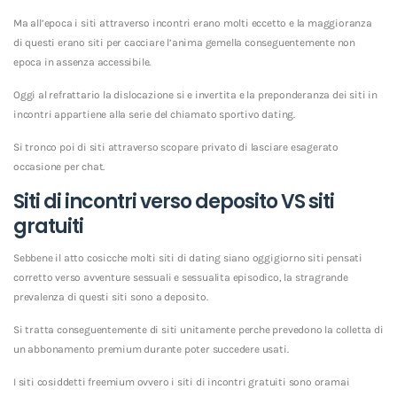
Ma all’epoca i siti attraverso incontri erano molti eccetto e la maggioranza
di questi erano siti per cacciare l’anima gemella conseguentemente non
epoca in assenza accessibile.
Oggi al refrattario la dislocazione si e invertita e la preponderanza dei siti in
incontri appartiene alla serie del chiamato sportivo dating.
Si tronco poi di siti attraverso scopare privato di lasciare esagerato
occasione per chat.
Siti di incontri verso deposito VS siti
gratuiti
Sebbene il atto cosicche molti siti di dating siano oggigiorno siti pensati
corretto verso avventure sessuali e sessualita episodico, la stragrande
prevalenza di questi siti sono a deposito.
Si tratta conseguentemente di siti unitamente perche prevedono la colletta di
un abbonamento premium durante poter succedere usati.
I siti cosiddetti freemium ovvero i siti di incontri gratuiti sono oramai