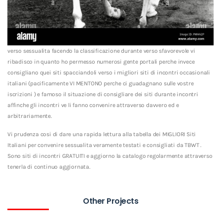
verso sessualita facendo la classificazione durante verso sfavorevole vi
ribadisco in quanto ho permesso numerosi gente portali perche invece
consigliano quei siti spacciandoli verso i migliori siti di incontri occasionali
italiani (pacificamente VI MENTONO perche ci guadagnano sulle vostre
iscrizioni ) e famoso il situazione di consigliare dei siti durante incontri
affinche gli incontri ve li fanno convenire attraverso davvero ed e
arbitrariamente.
Vi prudenza cosi di dare una rapida lettura alla tabella dei MIGLIORI Siti
Italiani per convenire sessualita veramente testati e consigliati da TBWT .
Sono siti di incontri GRATUITI e aggiorno la catalogo regolarmente attraverso
tenerla di continuo aggiornata.
Other Projects