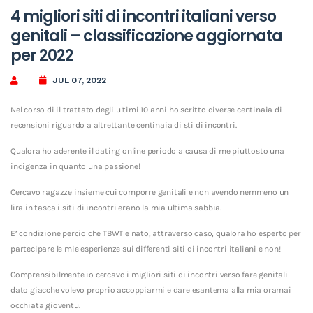
4 migliori siti di incontri italiani verso
genitali – classificazione aggiornata
per 2022
JUL 07, 2022
Nel corso di il trattato degli ultimi 10 anni ho scritto diverse centinaia di
recensioni riguardo a altrettante centinaia di sti di incontri.
Qualora ho aderente il dating online periodo a causa di me piuttosto una
indigenza in quanto una passione!
Cercavo ragazze insieme cui comporre genitali e non avendo nemmeno un
lira in tasca i siti di incontri erano la mia ultima sabbia.
E’ condizione percio che TBWT e nato, attraverso caso, qualora ho esperto per
partecipare le mie esperienze sui differenti siti di incontri italiani e non!
Comprensibilmente io cercavo i migliori siti di incontri verso fare genitali
dato giacche volevo proprio accoppiarmi e dare esantema alla mia oramai
occhiata gioventu.