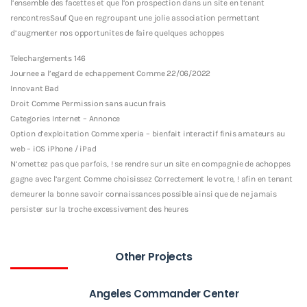
l’ensemble des facettes et que l’on prospection dans un site en tenant
rencontresSauf Que en regroupant une jolie association permettant
d’augmenter nos opportunites de faire quelques achoppes
Telechargements 146
Journee a l’egard de echappement Comme 22/06/2022
Innovant Bad
Droit Comme Permission sans aucun frais
Categories Internet – Annonce
Option d’exploitation Comme xperia – bienfait interactif finis amateurs au
web – iOS iPhone / iPad
N’omettez pas que parfois, ! se rendre sur un site en compagnie de achoppes
gagne avec l’argent Comme choisissez Correctement le votre, ! afin en tenant
demeurer la bonne savoir connaissances possible ainsi que de ne jamais
persister sur la troche excessivement des heures
Other Projects
Angeles Commander Center