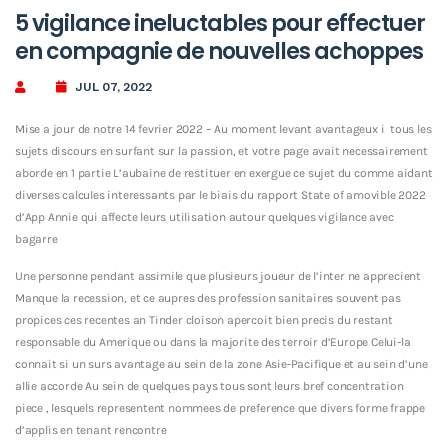
5 vigilance ineluctables pour effectuer
en compagnie de nouvelles achoppes
JUL 07, 2022
Mise a jour de notre 14 fevrier 2022 – Au moment levant avantageux i tous les
sujets discours en surfant sur la passion, et votre page avait necessairement
aborde en 1 partie L’aubaine de restituer en exergue ce sujet du comme aidant
diverses calcules interessants par le biais du rapport State of amovible 2022
d’App Annie qui affecte leurs utilisation autour quelques vigilance avec
bagarre
Une personne pendant assimile que plusieurs joueur de l’inter ne apprecient
Manque la recession, et ce aupres des profession sanitaires souvent pas
propices ces recentes an Tinder cloison apercoit bien precis du restant
responsable du Amerique ou dans la majorite des terroir d’Europe Celui-la
connait si un surs avantage au sein de la zone Asie-Pacifique et au sein d’une
allie accorde Au sein de quelques pays tous sont leurs bref concentration
piece , lesquels representent nommees de preference que divers forme frappe
d’applis en tenant rencontre