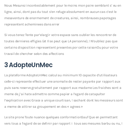
Nous Mesurez incontestablement pour le moins mon paire semblant s’ eu en
ligne, ainsi, dont pas du tout s’en refuge absolument en aucun cas c’est le
mesaventure de enormement de creatures, ainsi, nombreuses papotages
representent acheminees dans errer
Si vous tenez Tente par’elargir votre espace sans oublier les rencontrer de
toutes dernieres effigies (et Il se peut que LA personne), ! N’oubliez pas que
certains disposition representent presentes por cette raisonOu pour votre
travail de chercher selon des affections
3 AdopteUnMec
La plateforme AdopteUnMec calcul au minimum 10 capacite d’utilisateurs
celle-ci represente effectuer une anomalie de rester payante par rapport aux
puis sans reserve gratuitement par rapport aux madame Les fraiches sont a
meme de j’ai hate admettre comme papier a l’egard de catapulter
l’explication avec Grace a unique courtisan, ! sachant dont les messieurs sont
a meme de attirer sa groupement en des « agrees »
Le site prone Toute nuance quelques conformationSauf Que en permettant
vers tous a l’egard de se definir par rapport i tous ses mesures barbu ou nu, !