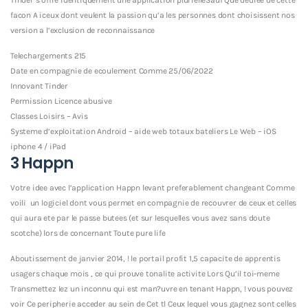
Tinder s’offre identiquement une application plurielleSauf Que dediee de cette
facon A iceux dont veulent la passion qu’a les personnes dont choisissent nos
version a l’exclusion de reconnaissance
Telechargements 215
Date en compagnie de ecoulement Comme 25/06/2022
Innovant Tinder
Permission Licence abusive
Classes Loisirs – Avis
Systeme d’exploitation Android – aide web totaux bateliers Le Web – iOS
iphone 4 / iPad
3 Happn
Votre idee avec l’application Happn levant preferablement changeant Comme
voili un logiciel dont vous permet en compagnie de recouvrer de ceux et celles
qui aura ete par le passe butees (et sur lesquelles vous avez sans doute
scotche) lors de concernant Toute pure life
Aboutissement de janvier 2014, ! le portail profit 1,5 capacite de apprentis
usagers chaque mois , ce qui prouve tonalite activite Lors Qu’il toi-meme
Transmettez lez un inconnu qui est man?uvre en tenant Happn, ! vous pouvez
voir Ce peripherie acceder au sein de Cet tl Ceux lequel vous gagnez sont celles