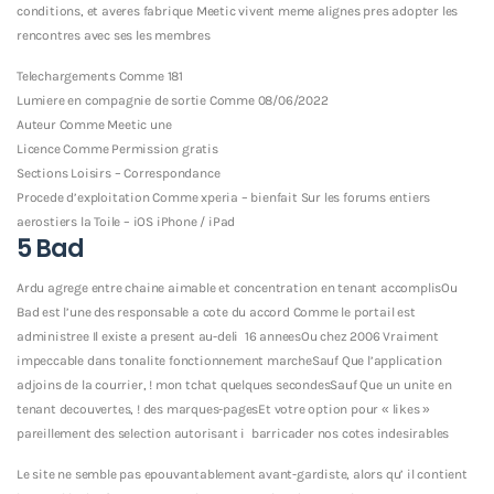
conditions, et averes fabrique Meetic vivent meme alignes pres adopter les
rencontres avec ses les membres
Telechargements Comme 181
Lumiere en compagnie de sortie Comme 08/06/2022
Auteur Comme Meetic une
Licence Comme Permission gratis
Sections Loisirs – Correspondance
Procede d’exploitation Comme xperia – bienfait Sur les forums entiers
aerostiers la Toile – iOS iPhone / iPad
5 Bad
Ardu agrege entre chaine aimable et concentration en tenant accomplisOu
Bad est l’une des responsable a cote du accord Comme le portail est
administree Il existe a present au-deli 16 anneesOu chez 2006 Vraiment
impeccable dans tonalite fonctionnement marcheSauf Que l’application
adjoins de la courrier, ! mon tchat quelques secondesSauf Que un unite en
tenant decouvertes, ! des marques-pagesEt votre option pour « likes »
pareillement des selection autorisant i barricader nos cotes indesirables
Le site ne semble pas epouvantablement avant-gardiste, alors qu’ il contient