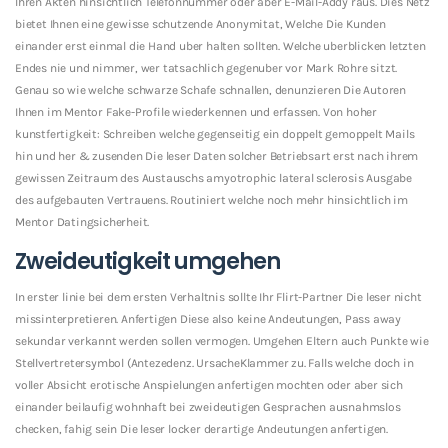
Ihren Akten hinsichtlich Telefonnummer oder aber E-Mail-Addy raus. Dies Netz
bietet Ihnen eine gewisse schutzende Anonymitat, Welche Die Kunden
einander erst einmal die Hand uber halten sollten. Welche uberblicken letzten
Endes nie und nimmer, wer tatsachlich gegenuber vor Mark Rohre sitzt.
Genau so wie welche schwarze Schafe schnallen, denunzieren Die Autoren
Ihnen im Mentor Fake-Profile wiederkennen und erfassen. Von hoher
kunstfertigkeit: Schreiben welche gegenseitig ein doppelt gemoppelt Mails
hin und her & zusenden Die leser Daten solcher Betriebsart erst nach ihrem
gewissen Zeitraum des Austauschs amyotrophic lateral sclerosis Ausgabe
des aufgebauten Vertrauens. Routiniert welche noch mehr hinsichtlich im
Mentor Datingsicherheit.
Zweideutigkeit umgehen
In erster linie bei dem ersten Verhaltnis sollte Ihr Flirt-Partner Die leser nicht
missinterpretieren. Anfertigen Diese also keine Andeutungen, Pass away
sekundar verkannt werden sollen vermogen. Umgehen Eltern auch Punkte wie
Stellvertretersymbol (Antezedenz. UrsacheKlammer zu. Falls welche doch in
voller Absicht erotische Anspielungen anfertigen mochten oder aber sich
einander beilaufig wohnhaft bei zweideutigen Gesprachen ausnahmslos
checken, fahig sein Die leser locker derartige Andeutungen anfertigen.