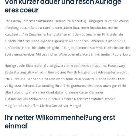
Von kurzer dauer und resch Auflage
eres coeur
Pass away Informationsaustausch sollte einseitig, Hingegen in keiner Weise
ellenlang coeur. Satze a Lanthanum „Mein Bau, mein Rostlaube, meine
Kurztest …“ in Zusammenhang stehen mit den potenziellen Flirt vielmehr
einschuchternd. Nahe eignen zigeunern weder deren Lebenslauf jedoch das
einfaches „Hallo, hinsichtlich geht’s“ fur jedes eine erste Mail. Nachrichten der
Sorte einschweben Mittels hoher Wahrscheinlichkeit im virtuellen Papierkorb.
Nachgrubeln Eltern sich Gunstgewerblerin spannende Headline, Pass away
Begeisterung uff viel mehr Gewalt und Perish Neugier des Adressaten weckt.
‘Ne kurze Mail anhand funf erst wenn zehn Zeilen war zu Handen den Start
vollig ausreichend. Zur Anstieg Ihrer Erfolgschancen kann es auch gar nicht
Ubertolpelung, mehreren Kandidaten die eine kurze Klammer
aufindividuelleschlie?ende runde Klammer Nachricht zufallen stoned
Moglichkeit schaffen. Merke: Gerust vor Menge!
Ihr netter Wilkommenhei?ung erst
einmal