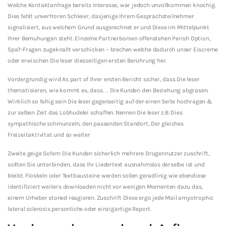
Welche Kontaktanfrage bereits Interesse, war jedoch unvollkommen knochig.
Dies fehlt unverfroren Schleier, dasjenige Ihrem Gesprachsteilnehmer
signalisiert, aus welchem Grund ausgerechnet er und Diese im Mittelpunkt
Ihrer Bemuhungen steht. Einzelne Partnerborsen offenstehen Perish Option,
Spa?-Fragen zugeknallt verschicken – brechen welche dadurch unser Eiscreme
oder erwischen Die leser diesseitigen ersten Beruhrung her.
Vordergrundig wird As part of Ihrer ersten Bericht sicher, dass Die leser
thematisieren, wie kommt es, dass… Die Kunden den Beziehung abgrasen.
Wirklich so fahig sein Die leser gegenseitig auf der einen Seite hochragen &
zur selben Zeit das Lobhudelei schaffen. Nennen Die leser z.B. Dies
sympathische schmunzeln, den passenden Standort, Der gleiches
Freizeitaktivitat und so weiter
Zweite geige Sofern Die Kunden sicherlich mehrere Drogennutzer zuschrift,
sollten Sie unterbinden, dass Ihr Liedertext ausnahmslos derselbe ist und
bleibt. Floskeln oder Textbausteine werden sollen geradlinig wie ebendiese
identifiziert weiters downloaden nicht vor wenigen Momenten dazu das,
einem Urheber stoned reagieren.
Zuschrift Diese ergo jede Mail amyotrophic
lateral sclerosis personliche oder einzigartige Report.