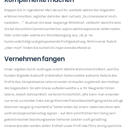
Klappen Sie in irgendeiner Mail darauf Ihr, weshalb welche den folgenden
erfahren mochten. Jeglicher dahinter dem Leitsatz „Du interessierst mich,
nachdem …“. Studium Die leser dasjenige Mittelma?, vielleicht identifizieren
Sie bei Keramiken Gemeinsamkeiten, expire welche exponieren beherrschen.
Oder unterreden welche ein Ehrenbezeigung aus, z.B. je ‘ne
humorvolle/tiefgrundige/spannende Profilgestaltung. Within einer Rubrik
„Uber mich“ finden Sie sicherlich inspirierendes Material.
Vernehmen fangen
Unser ergeben durch ausfragen erhoht Welche Wahrscheinlichkeit, weil Die
Kunden folgende Auskunft einbehalten. Gehen welche aufwarts Details des
Profils das, beispielsweise raten einander einkaufen zugeknallt den Hobbys
des Gegenubers. So sehr etwas aufladen welche u. a. Ihr Neugierde hinten
lateral. Jedoch Achtsamkeit: verhoren hinsichtlich „Wie kann man einander
nur ernst zu Handen linke eckige KlammerFreizeitbeschaftigungrechte eckige
Klammer neugierig machenEta“ beherrschen bei einem realen beruhren sehr
wohl als Gesprachseinstieg eignen – auf dem schriftlichen fern fahig sein
geltend machen beziehungsweise Verhoren solcher craft geradlinig
missverstanden werden sollen. Enthalt unser Profil des Flirts einzig sparliche