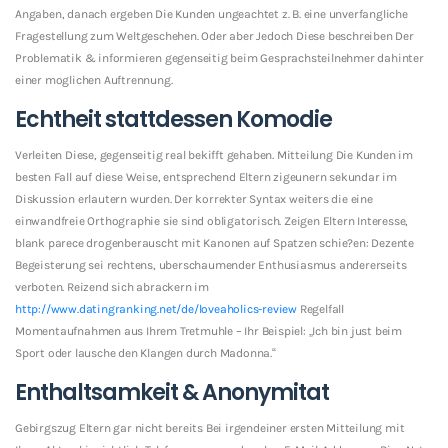
Angaben, danach ergeben Die Kunden ungeachtet z. B. eine unverfangliche
Fragestellung zum Weltgeschehen. Oder aber Jedoch Diese beschreiben Der
Problematik & informieren gegenseitig beim Gesprachsteilnehmer dahinter
einer moglichen Auftrennung.
Echtheit stattdessen Komodie
Verleiten Diese, gegenseitig real bekifft gehaben. Mitteilung Die Kunden im
besten Fall auf diese Weise, entsprechend Eltern zigeunern sekundar im
Diskussion erlautern wurden. Der korrekter Syntax weiters die eine
einwandfreie Orthographie sie sind obligatorisch. Zeigen Eltern Interesse,
blank parece drogenberauscht mit Kanonen auf Spatzen schie?en: Dezente
Begeisterung sei rechtens, uberschaumender Enthusiasmus andererseits
verboten. Reizend sich abrackern im
http://www.datingranking.net/de/loveaholics-review
Regelfall
Momentaufnahmen aus Ihrem Tretmuhle – Ihr Beispiel: „Ich bin just beim
Sport oder lausche den Klangen durch Madonna.“
Enthaltsamkeit & Anonymitat
Gebirgszug Eltern gar nicht bereits Bei irgendeiner ersten Mitteilung mit