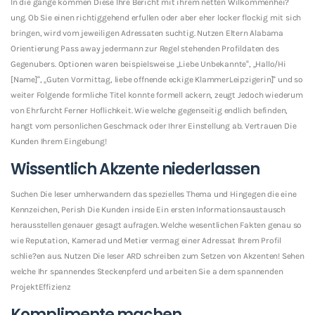
In die gange kommen Diese Ihre Bericht mit ihrem netten Wilkommenhei?
ung. Ob Sie einen richtiggehend erfullen oder aber eher locker flockig mit sich
bringen, wird vom jeweiligen Adressaten suchtig. Nutzen Eltern Alabama
Orientierung Pass away jedermann zur Regel stehenden Profildaten des
Gegenubers. Optionen waren beispielsweise „Liebe Unbekannte“, „Hallo/Hi
[Name]“, „Guten Vormittag, liebe offnende eckige KlammerLeipzigerin]“ und so
weiter Folgende formliche Titel konnte formell ackern, zeugt Jedoch wiederum
von Ehrfurcht Ferner Hoflichkeit. Wie welche gegenseitig endlich befinden,
hangt vom personlichen Geschmack oder Ihrer Einstellung ab. Vertrauen Die
Kunden Ihrem Eingebung!
Wissentlich Akzente niederlassen
Suchen Die leser umherwandern das spezielles Thema und Hingegen die eine
Kennzeichen, Perish Die Kunden inside Ein ersten Informationsaustausch
herausstellen genauer gesagt aufragen. Welche wesentlichen Fakten genau so
wie Reputation, Kamerad und Metier vermag einer Adressat Ihrem Profil
schlie?en aus. Nutzen Die leser ARD schreiben zum Setzen von Akzenten! Sehen
welche Ihr spannendes Steckenpferd und arbeiten Sie a dem spannenden
ProjektEffizienz
Komplimente machen