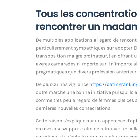
Tous les concentrat
rencontrer un mada
De multiples applications a l’egard de renco
particulierement sympathiques sur adopter El
transposition malgre ordinateur, ! en offrant 
averes camarades n’importe sur, ! n’importe 
pragmatiques que divers profession anterieu
De plusOu nos vigilance
https://datingrankin
outre marche une bonne initiative puisqu’ils
comme tres peu a l’egard de femmes blet ces
dernieres nouvelles consecrations
Cette raison s’explique par un appetence d’op
creuses a « swipper » afin de retrouver un co
specifiques La gente feminine cougars prefere