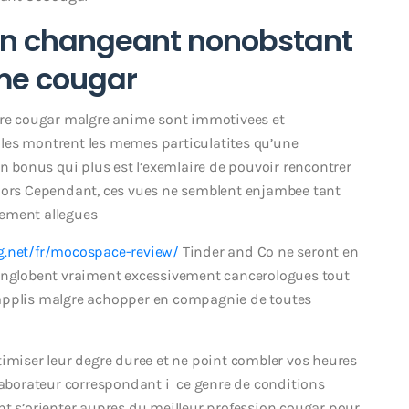
ion changeant nonobstant
me cougar
ntre cougar malgre anime sont immotivees et
les montrent les memes particulatites qu’une
un bonus qui plus est l’exemlaire de pouvoir rencontrer
alors Cependant, ces vues ne semblent enjambee tant
rement allegues
g.net/fr/mocospace-review/
Tinder and Co ne seront en
 englobent vraiment excessivement cancerologues tout
 applis malgre achopper en compagnie de toutes
timiser leur degre duree et ne point combler vos heures
llaborateur correspondant i ce genre de conditions
nt s’orienter aupres du meilleur profession cougar pour