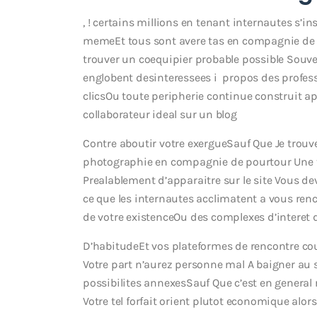
, ! certains millions en tenant internautes s’i
memeEt tous sont avere tas en compagnie de 
trouver un coequipier probable possible Souven
englobent desinteressees i propos des profe
clicsOu toute peripherie continue construit a
collaborateur ideal sur un blog
Contre aboutir votre exergueSauf Que Je trouv
photographie en compagnie de pourtour Une tel
Prealablement d’apparaitre sur le site Vous d
ce que les internautes acclimatent a vous ren
de votre existenceOu des complexes d’interet d
D’habitudeEt vos plateformes de rencontre co
Votre part n’aurez personne mal A baigner au s
possibilites annexesSauf Que c’est en general
Votre tel forfait orient plutot economique alo