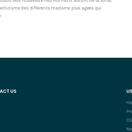
essous Nos nouveaux-nes Humains auront de la sorte,
a atticisme des differents madame plus agees qui
n
ACT US
US
H
Pr
Cl
Ne