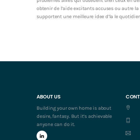
problemes allies qui obsedent bien ceux en d
obtenir de l’aide excitants accuses ou autre l
supportent une meilleure idee d’la le quotidie
ABOUT US
CONT
Building your own home is about
desire, fantasy. But it’s achievable
anyone can do it.