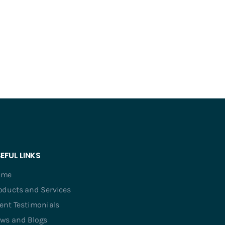
EFUL LINKS
ome
oducts and Services
ient Testimonials
ws and Blogs