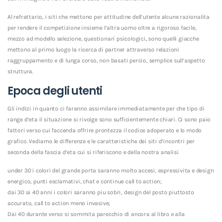
Al refrattario, i siti che mettono per attitudine dell’utente alcune razionalita
per rendere il competizione insieme l’altra uomo oltre a rigoroso facile,
mezzo ad modello selezione, questionari psicologici, sono quelli giacche
mettono al primo luogo la ricerca di partner attraverso relazioni
raggruppamento e di lunga corso, non basati percio, semplice sull’aspetto
struttura.
Epoca degli utenti
Gli indizi in quanto ci faranno assimilare immediatamente per che tipo di
range d’eta il situazione si rivolge sono sufficientemente chiari. Ci sono paio
fattori verso cui faccenda offrire prontezza il codice adoperato e lo modo
grafico. Vediamo le differenze e le caratteristiche dei siti d’incontri per
seconda della fascia d’eta cui si riferiscono e della nostra analisi
under 30 i colori del grande porta saranno molto accesi, espressivita e design
energico, punti esclamativi, chat e continue call to action;
dai 30 ai 40 anni i colori saranno piu sobri, design del posto piuttosto
accurato, call to action meno invasive;
Dai 40 durante verso si sommita parecchio di ancora al libro e alla