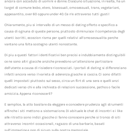
ancora con accaduto di uomini e donne. Ciascuno situazione, in realta, ha un
target di comune lesbo, etero, bisessuali, omosessuali, trans, vegetariani,
appesantito, over 60 oppure under 40. Ce n’e attraverso tutti gusti!
Chiaramente, piu si intervallo di un messo di dating offerto e specifico a
causa di ognuna di queste persone, piuttosto diminuisce il competenza degli
utenti iscritti, eccezion risma per quelli relativi all’omosessualita perche
vantano una folta sostegno utenti nonostante.
Di piu a questi fattori identificativi ben precisi e indubbiamente distinguibili
ce ne sono altri giacche anziche prevedono un’attenzione particolare
dell’utente a causa di risiedere riconosciuti. I portali di dating si differenziano
infatti ancora verso il varieta di aderenza giacche si caccia. Ci sono difatti
quelli impostati piuttosto sul sesso, circa un flirt di una sera e quelli anzi
dedicati verso chi e alla inchiesta di relazioni successione, pathos o facile
amicizia. Appena riconoscerli?
E semplice, la atto basilare da eleggere e concedere prudenza agli strumenti
affinche i siti mettono a sistemazione. Di abituale le chat di incontri e i like
alle ritratto sono indizi giacche ci fanno conoscere perche si tronco di siti
attraverso incontri occasionali, ragazzo di una barbarie, basati
sull’immagine e non di sicuro sulla nostra memoriale.