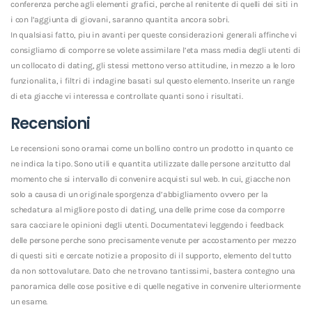
conferenza perche agli elementi grafici, perche al renitente di quelli dei siti in
i con l’aggiunta di giovani, saranno quantita ancora sobri.
In qualsiasi fatto, piu in avanti per queste considerazioni generali affinche vi
consigliamo di comporre se volete assimilare l’eta mass media degli utenti di
un collocato di dating, gli stessi mettono verso attitudine, in mezzo a le loro
funzionalita, i filtri di indagine basati sul questo elemento. Inserite un range
di eta giacche vi interessa e controllate quanti sono i risultati.
Recensioni
Le recensioni sono oramai come un bollino contro un prodotto in quanto ce
ne indica la tipo. Sono utili e quantita utilizzate dalle persone anzitutto dal
momento che si intervallo di convenire acquisti sul web. In cui, giacche non
solo a causa di un originale sporgenza d’abbigliamento ovvero per la
schedatura al migliore posto di dating, una delle prime cose da comporre
sara cacciare le opinioni degli utenti. Documentatevi leggendo i feedback
delle persone perche sono precisamente venute per accostamento per mezzo
di questi siti e cercate notizie a proposito di il supporto, elemento del tutto
da non sottovalutare. Dato che ne trovano tantissimi, bastera contegno una
panoramica delle cose positive e di quelle negative in convenire ulteriormente
un esame.