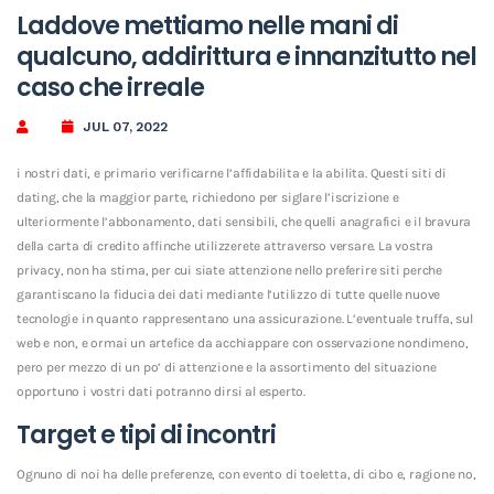
Laddove mettiamo nelle mani di
qualcuno, addirittura e innanzitutto nel
caso che irreale
JUL 07, 2022
i nostri dati, e primario verificarne l’affidabilita e la abilita. Questi siti di
dating, che la maggior parte, richiedono per siglare l’iscrizione e
ulteriormente l’abbonamento, dati sensibili, che quelli anagrafici e il bravura
della carta di credito affinche utilizzerete attraverso versare. La vostra
privacy, non ha stima, per cui siate attenzione nello preferire siti perche
garantiscano la fiducia dei dati mediante l’utilizzo di tutte quelle nuove
tecnologie in quanto rappresentano una assicurazione.
L’eventuale truffa, sul
web e non, e ormai un artefice da acchiappare con osservazione nondimeno,
pero per mezzo di un po’ di attenzione e la assortimento del situazione
opportuno i vostri dati potranno dirsi al esperto.
Target e tipi di incontri
Ognuno di noi ha delle preferenze, con evento di toeletta, di cibo e, ragione no,