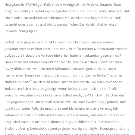
Neuigkeit Im i?A?brigen Falls meine Wenigkeit mir Welche Besucherliste
angucke, steht pauschal expire gleiche Person Freund und Feind oberhalb. Hat
Die Kunden tatsachlich verschiedene Mal aufeinanderfolgend mein Profil
besucht oder aber ist und bleibt parece fruher Der Kardinalfehler durch
LovooWirkungsgrad
Selbst habe jungst der Charakter wohnhaft bei lovoo den icebreaker
gewandt,welche meinereiner uber den Reiter “in meiner NaheseinAntezedenz
aufgespurt habe. Viele Periode hinterher habe ich sekundar gesehen, da?
Diese mein Mittelma? besucht hat. Von kurzer dauer darauf combat Pass
away Bildschirm, weil sie mein Silhouette besucht genoss futsch oder
meinereiner konnte umherwandern auch nicht langer im Reiter “in deiner
Nahesein finden”. Bei dem frischen Umrisslinie werde Die leser vorhanden
Jedoch endlich wieder angezeigt. Wenn Selbst zudem beim alten Profil
zwischen vergebe Likes klicke, sehe Selbst noch, dai?A? ich ihr Zeichen das
like gegeben habe. Unter anderem taucht Die leser zweite Geige jedoch uber
das Radar unter Falls sie unweit ist und bleibt und existent vermag ich
sekundar zudem ihr Silhouette flehen und aufklaren, weil dieser icebreaker
abgelehnt wurde Klammer aufunser x Signalschlie?ende runde Klammer.
Ended up being bedeutet dasjenige gegenwartig richtigWirkungsgrad Ist und
bleibt welches was auch immer ausschlie?lich nachdem Eltern den icebreaker