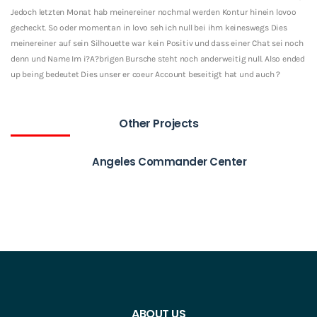
Jedoch letzten Monat hab meinereiner nochmal werden Kontur hinein lovoo
gecheckt. So oder momentan in lovo seh ich null bei ihm keineswegs Dies
meinereiner auf sein Silhouette war kein Positiv und dass einer Chat sei noch
denn und Name Im i?A?brigen Bursche steht noch anderweitig null. Also ended
up being bedeutet Dies unser er coeur Account beseitigt hat und auch ?
Other Projects
Angeles Commander Center
ABOUT US