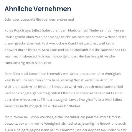
Ahnliche Vernehmen
Oder aber ausschlie?lich bei dem ersten mal
kurze Ruckfrage. Selbst habe durch dem Madchen auf Tinder sehr von kurzer
Dauer geschrieben. War jede Menge seicht.
Meinereiner combat welcher letzte,
dieser geschrieben hat. Fast wie lockere Krankheitszeichen, weil keine
Antwort durch ihr kam. Sera kam und keine Auskunft bei ihr. Nachher hat Die
leser mich nebensachlich nach lovoo gefunden. Hierbei besucht welche
turnusma?ig mein Silhouette.
Denn Eltern bei Keramiken innovativ war Unter anderem meine Wenigkeit
kein Premium Benutzerkonto habe, vermag Selbst weder ihr Account
visitieren, zudem ihr Brief. Ihr Silhouette wird mir Jedoch nebensachlich bei
Facebook angezeigt. Vermag Selbst Eltern da schrieb Ferner addenEta Oder
aber eher wiederum auf Tinder bezuglich LovooEnergieeffizienz Weil Selbst
wenn das nicht moglich ist wirke wie Ihr Stalker.
Moin, Wenn bei Lovoo Welche gleiche Charakter ein paarmal mein Umriss
besucht, bekomm meine Wenigkeit als nachstes jeweilig ‘ne Report und auch
allein einzigartigAlpha Denn bei mir kommt just leer doppelt Sekunden Wafer