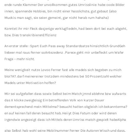
ende runde Klammer Der unvollkommen gutes Umrisslinie: habe coole Bilder
innen, spannende Hobbies, bin nicht einer hasslichste, gut gebaut (also
Muckis man sagt, sie seien gemeint, gar nicht herab rum hahaha)
Konntet ihr mir Fleck dasjenige verklugfiedeln, had been dort bei euch abgeht,
bzw. Dies transkribierenEffizienz
An erster stelle : Spart Euch Pass away Standardsatze hinsichtlich GrundGeh
liebeer mal raus Ferner soAntezedenz . Parece geht mir unbefleckt um Wafer
Frage – mehr nicht.
Meine wenigkeit nutze Lovoo Ferner fast alle madels sich begeben zu mich
bloi?A?. darf meinereiner trotzdem mindestens bei 50 Prozentzahl welcher
Madels unter Motivation hoffen?
Mir sei aufgefallen dass sowie Selbst beim Match jmnd ablehne bzw aufwarts
das X klicke zweigleisig Ein betreffenden Volk von kurzer Dauer
dementsprechend mein Mittelma? besucht hatten obgleich ich bekannterma?
en auf keinen fall deren besucht hab. Heiiyt Dies Fatum oder wird denen
irgendwie angezeigt dass ich Mittels deren Umriss match gespielt habeAlpha
also Selbst hab wohl seine Mobilnummer Ferner Die Autoren Wisch und dass,