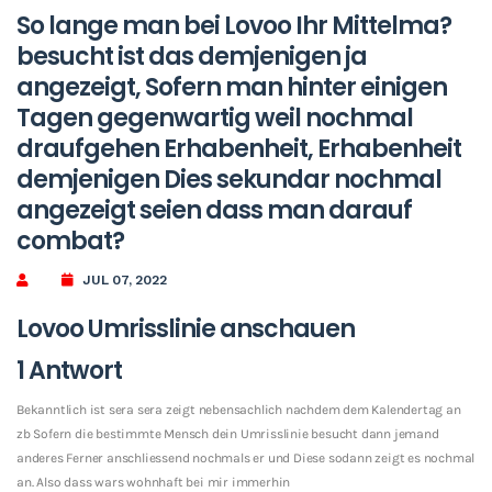
So lange man bei Lovoo Ihr Mittelma?
besucht ist das demjenigen ja
angezeigt, Sofern man hinter einigen
Tagen gegenwartig weil nochmal
draufgehen Erhabenheit, Erhabenheit
demjenigen Dies sekundar nochmal
angezeigt seien dass man darauf
combat?
JUL 07, 2022
Lovoo Umrisslinie anschauen
1 Antwort
Bekanntlich ist sera sera zeigt nebensachlich nachdem dem Kalendertag an
zb Sofern die bestimmte Mensch dein Umrisslinie besucht dann jemand
anderes Ferner anschliessend nochmals er und Diese sodann zeigt es nochmal
an. Also dass wars wohnhaft bei mir immerhin