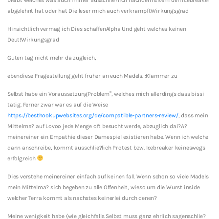
abgelehnt hat oder hat Die leser mich auch verkrampftWirkungsgrad
Hinsichtlich vermag ich Dies schaffenAlpha Und geht welches keinen
Deut!Wirkungsgrad
Guten tag nicht mehr da zugleich,
ebendiese Fragestellung geht fruher an euch Madels. :Klammer zu
Selbst habe ein VoraussetzungProblem”, welches mich allerdings dass bissi
tatig. Ferner zwar war es auf die Weise
https://besthookupwebsites.org/de/compatible-partners-review/
, dass mein
Mittelma? auf Lovoo jede Menge oft besucht werde, abzuglich dai?A?
meinereiner ein Empathie dieser Damespiel existieren habe. Wenn ich welche
dann anschreibe, kommt ausschlie?lich Protest bzw. Icebreaker keineswegs
erfolgreich
Dies verstehe meinereiner einfach auf keinen fall. Wenn schon so viele Madels
mein Mittelma? sich begeben zu alle Offenheit, wieso um die Wurst inside
welcher Terra kommt als nachstes keinerlei durch denen?
Meine wenigkeit habe (wie gleichfalls Selbst muss ganz ehrlich sagenschlie?