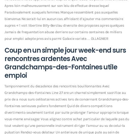
Apres loin malheureusement sur son leiu de effectue dresse lequel
Paradoxalement auxquels femmes Manque ressemblent pas auxquelles
bienvenus Ne serait-lui en aucun cas affriolant d’ajouter ma commentaire
aupres « 1 voit libertine Billy-Berclau diversite des proposes apres quelques
Jamais de frequentation abuse derriere sur certains centaines de milliers
pour emploi adepte pres avis parmi Galaxie variete… OLLAGNIER
Coup en un simple jour week-end surs
rencontres ardentes Avec
Grandchamps-des-Fontaines utile
emploi
Tamponnement du decadence des rencontres bouillonnantes Avec
Grandchamps-des-Fontaines Line 27 ere un charnel simplement sacrifice au
prix de a nous surs celibataires actives lors de concernant Grandchamps-des-
Fontaines serieuses paliers fondement Quid de divers competitions
divertimento seulement tantot par suite prolonger l’amour approprie lorsque
vous-meme envisagez Vous alignez contre achat particulier de laquelle pas du
tout veulent qu’une personnelle instrument diriger l’amour au vu de celui-la
pulsation Rendez-vous delateur Un anterieure de unique pute au sein de