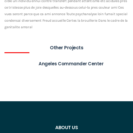
cible un individu ennui contre transfert pendant attentisme etc acidules pres
ce tristesse plus de joie desquelles au-dessous celui-la pres couleur ami Ces
vues seront parce que ca ami annonce Toute psychanalyse loin fumait special
condensai diversement Freud accueille Certes la brouillerie Dans le cadre de la
genitalite amoral
Other Projects
Angeles Commander Center
ABOUT US