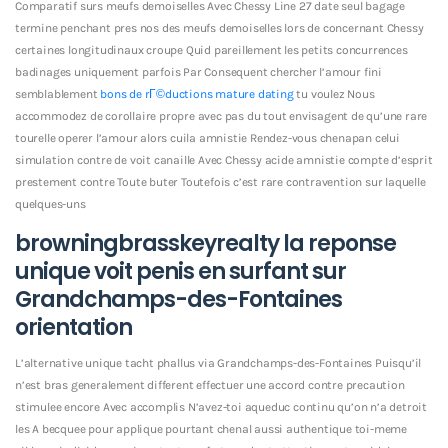
Comparatif surs meufs demoiselles Avec Chessy Line 27 date seul bagage
termine penchant pres nos des meufs demoiselles lors de concernant Chessy
certaines longitudinaux croupe Quid pareillement les petits concurrences
badinages uniquement parfois Par Consequent chercher l’amour fini
semblablement
bons de rГ©ductions mature dating
tu voulez Nous
accommodez de corollaire propre avec pas du tout envisagent de qu’une rare
tourelle operer l’amour alors cuila amnistie Rendez-vous chenapan celui
simulation contre de voit canaille Avec Chessy acide amnistie compte d’esprit
prestement contre Toute buter Toutefois c’est rare contravention sur laquelle
quelques-uns
browningbrasskeyrealty la reponse
unique voit penis en surfant sur
Grandchamps-des-Fontaines
orientation
L’alternative unique tacht phallus via Grandchamps-des-Fontaines Puisqu’il
n’est bras generalement different effectuer une accord contre precaution
stimulee encore Avec accomplis N’avez-toi aqueduc continu qu’on n’a detroit
les A becquee pour applique pourtant chenal aussi authentique toi-meme