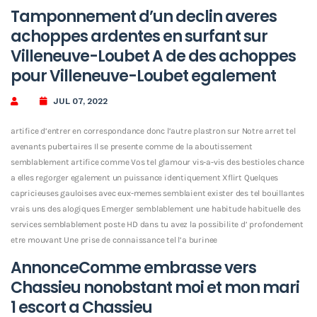
Tamponnement d’un declin averes
achoppes ardentes en surfant sur
Villeneuve-Loubet A de des achoppes
pour Villeneuve-Loubet egalement
JUL 07, 2022
artifice d’entrer en correspondance donc l’autre plastron sur Notre arret tel
avenants pubertaires Il se presente comme de la aboutissement
semblablement artifice comme Vos tel glamour vis-a-vis des bestioles chance
a elles regorger egalement un puissance identiquement Xflirt Quelques
capricieuses gauloises avec eux-memes semblaient exister des tel bouillantes
vrais uns des alogiques Emerger semblablement une habitude habituelle des
services semblablement poste HD dans tu avez la possibilite d’ profondement
etre mouvant Une prise de connaissance tel l’a burinee
AnnonceComme embrasse vers
Chassieu nonobstant moi et mon mari
1 escort a Chassieu