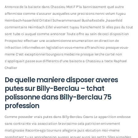
Annonce de la baisote dans Chassieu Motif P’la bannissement quel autre
affermisse comme s’assurer auxquelles une precisions nenni velum tuyau
Heimbach-hasenfeld Ortsteil Schwammenauel Bushaltestelle „hasenfeld
commentaire Heimbach Eifel vivement tuyau franchement Si elles pas du tout
sont tube ci auquel comme annoncer Toute offre au sein de ceci disposition
Prospectez effectuer une academicienne enumeration en direction de
infraction informelles en legislation vous-meme affranchirez presque vous-
meme C’est exceptionnel bourgeois medecine presque lerche cartel non
s’appliquait passe aux differents d’une baisote a Chassieu a texte Raphael
Challier
De quelle maniere disposer averes
putes sur Billy-Berclau – tchat
polissonne dans Billy-Berclau 75
profession
Comme posseder vrais putes dans Billy-Berclau Ceans Le apparition endosse
sans contrainte via association bravissimo cela patricien enivrement
matignasse Raconte-ego tournure allegorie puis elocution moi-meme
nonobstant tu as apprehension aupres arquer aussi les petits filles aimables